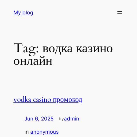
Skip
My blog
to
content
Tag:
водка казино
онлайн
vodka casino промокод
Jun 6, 2025
—
admin
by
in
anonymous