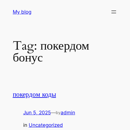
Skip
My blog
to
content
Tag:
покердом
бонус
покердом коды
Jun 5, 2025
—
admin
by
in
Uncategorized