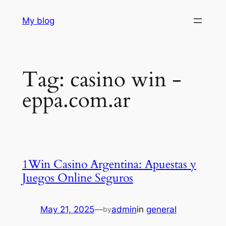
Skip
My blog
to
content
Tag:
casino win -
eppa.com.ar
1Win Casino Argentina: Apuestas y
Juegos Online Seguros
May 21, 2025
—
admin
in
general
by