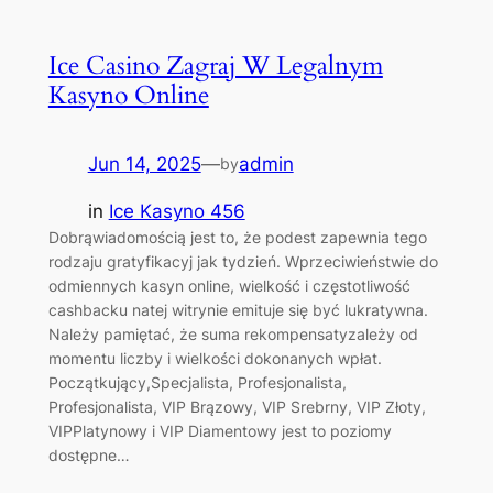
Ice Casino Zagraj W Legalnym
Kasyno Online
Jun 14, 2025
—
admin
by
in
Ice Kasyno 456
Dobrąwiadomością jest to, że podest zapewnia tego
rodzaju gratyfikacyj jak tydzień. Wprzeciwieństwie do
odmiennych kasyn online, wielkość i częstotliwość
cashbacku natej witrynie emituje się być lukratywna.
Należy pamiętać, że suma rekompensatyzależy od
momentu liczby i wielkości dokonanych wpłat.
Początkujący,Specjalista, Profesjonalista,
Profesjonalista, VIP Brązowy, VIP Srebrny, VIP Złoty,
VIPPlatynowy i VIP Diamentowy jest to poziomy
dostępne…