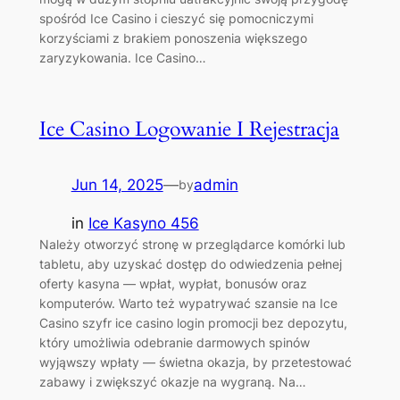
spośród Ice Casino i cieszyć się pomocniczymi
korzyściami z brakiem ponoszenia większego
zaryzykowania. Ice Casino…
Ice Casino Logowanie I Rejestracja
Jun 14, 2025
—
admin
by
in
Ice Kasyno 456
Należy otworzyć stronę w przeglądarce komórki lub
tabletu, aby uzyskać dostęp do odwiedzenia pełnej
oferty kasyna — wpłat, wypłat, bonusów oraz
komputerów. Warto też wypatrywać szansie na Ice
Casino szyfr ice casino login promocji bez depozytu,
który umożliwia odebranie darmowych spinów
wyjąwszy wpłaty — świetna okazja, by przetestować
zabawy i zwiększyć okazje na wygraną. Na…