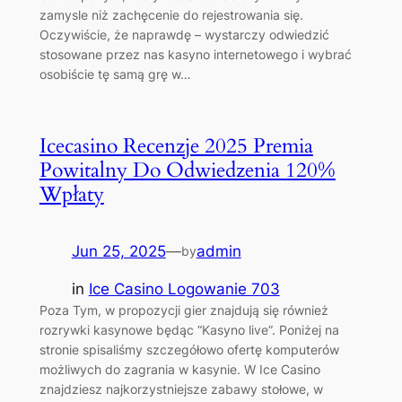
zamysle niż zachęcenie do rejestrowania się.
Oczywiście, że naprawdę – wystarczy odwiedzić
stosowane przez nas kasyno internetowego i wybrać
osobiście tę samą grę w…
Icecasino Recenzje 2025 Premia
Powitalny Do Odwiedzenia 120%
Wpłaty
Jun 25, 2025
—
admin
by
in
Ice Casino Logowanie 703
Poza Tym, w propozycji gier znajdują się również
rozrywki kasynowe będąc “Kasyno live”. Poniżej na
stronie spisaliśmy szczegółowo ofertę komputerów
możliwych do zagrania w kasynie. W Ice Casino
znajdziesz najkorzystniejsze zabawy stołowe, w