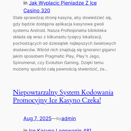
in
Jak Wyplacic Pieniadze Z Ice
Casino 320
Stale sprawdzaj stronę kasyna, aby dowiedzieć się,
gdy będzie dostępna aplikacja kasynowa gwoli
systemu Android. Nasza Profesjonalna biblioteka
składa się wraz z kilkunastu tysięcy lokalizacji,
pochodzących od dziesiątek najlepszych światowych
dostawców. Wśród nich znajdują się ignoranci giganci
jakim sposobem Pragmatic Play, Play’n Jego,
Spinomenal, czy Evolution Gaming. Dzięki temu
możemy spośród całą pewnością stwierdzić, że…
Niepowtarzalny System Kodowania
Promocyjny Ice Kasyno Czeka!
Aug 7, 2025
—
admin
by
in
Ice Kasyno Logowanie 481