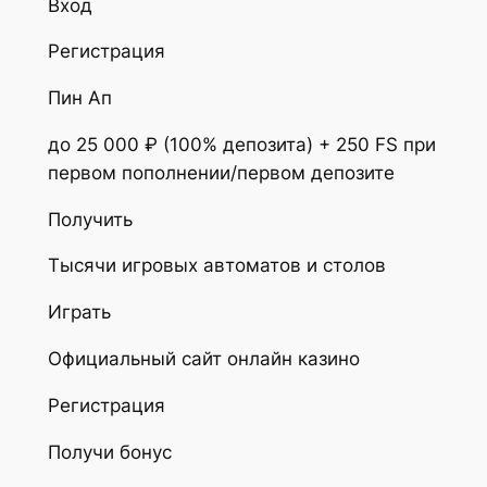
Вход
Регистрация
Пин Ап
до 25 000 ₽ (100% депозита) + 250 FS при
первом пополнении/первом депозите
Получить
Тысячи игровых автоматов и столов
Играть
Официальный сайт онлайн казино
Регистрация
Получи бонус