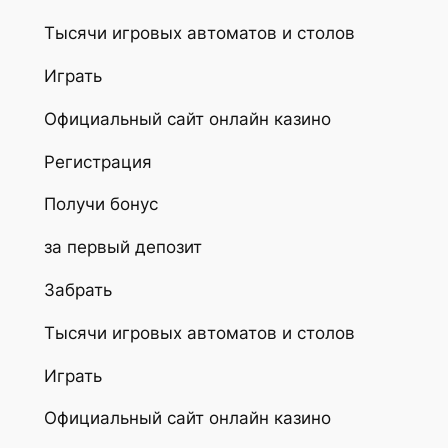
Тысячи игровых автоматов и столов
Играть
Официальный сайт онлайн казино
Регистрация
Получи бонус
за первый депозит
Забрать
Тысячи игровых автоматов и столов
Играть
Официальный сайт онлайн казино