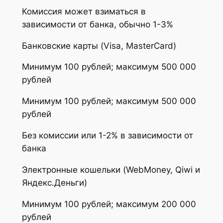
Комиссия может взиматься в
зависимости от банка, обычно 1-3%
Банковские карты (Visa, MasterCard)
Минимум 100 рублей; максимум 500 000
рублей
Минимум 100 рублей; максимум 500 000
рублей
Без комиссии или 1-2% в зависимости от
банка
Электронные кошельки (WebMoney, Qiwi и
Яндекс.Деньги)
Минимум 100 рублей; максимум 200 000
рублей