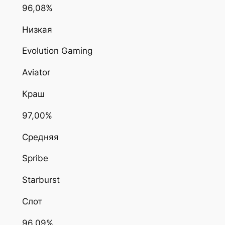
96,08%
Низкая
Evolution Gaming
Aviator
Краш
97,00%
Средняя
Spribe
Starburst
Слот
96,09%