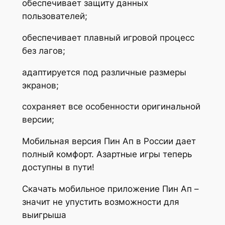
обеспечивает защиту данных
пользователей;
обеспечивает плавный игровой процесс
без лагов;
адаптируется под различные размеры
экранов;
сохраняет все особенности оригинальной
версии;
Мобильная версия Пин Ап в России дает
полный комфорт. Азартные игры теперь
доступны в пути!
Скачать мобильное приложение Пин Ап –
значит не упустить возможности для
выигрыша