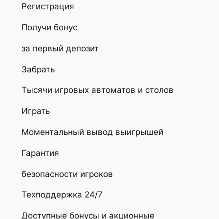
Регистрация
Получи бонус
за первый депозит
Забрать
Тысячи игровых автоматов и столов
Играть
Моментальный вывод выигрышей
Гарантия
безопасности игроков
Техподдержка 24/7
Доступные бонусы и акционные