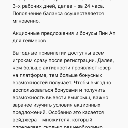
3-х рабочих дней, далее – за 24 часа.
Пополнение баланса осуществляется
мгновенно.
Акционные предложения и бонусы Пин Ап
для геймеров
Выгодные привилегии доступны всем
игрокам сразу после регистрации. Далее,
чем больше активности проявляет юзер
на платформе, тем больше бонусных
возможностей получает. Чтобы выгодно
воспользоваться бонусами и получить
возможность вывести выигрыш, важно
заранее изучить условия акционных
предложений. Особенно это касается
вейджера – множителя, который
определяет, сколько раз необходимо