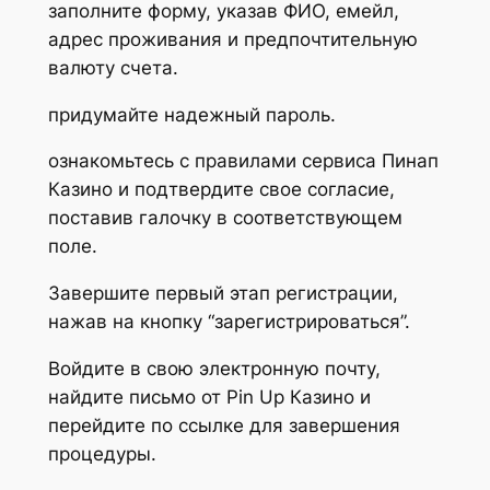
заполните форму, указав ФИО, емейл,
адрес проживания и предпочтительную
валюту счета.
придумайте надежный пароль.
ознакомьтесь с правилами сервиса Пинап
Казино и подтвердите свое согласие,
поставив галочку в соответствующем
поле.
Завершите первый этап регистрации,
нажав на кнопку “зарегистрироваться”.
Войдите в свою электронную почту,
найдите письмо от Pin Up Казино и
перейдите по ссылке для завершения
процедуры.