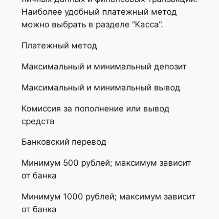
Наиболее удобный платежный метод
можно выбрать в разделе “Касса”.
Платежный метод
Максимальный и минимальный депозит
Максимальный и минимальный вывод
Комиссия за пополнение или вывод
средств
Банковский перевод
Минимум 500 рублей; максимум зависит
от банка
Минимум 1000 рублей; максимум зависит
от банка