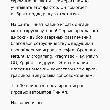
скромные выплаты. Геймерам важно
учитывать этот фактор. Он помогает
выбрать подходящую стратегию.
На сайте Пинап Казино играть онлайн
можно круглосуточно! Сервис предлагает
широкий выбор азартных развлечений
благодаря сотрудничеству с ведущими
провайдерами игрового софта. Сред них –
NetEnt, Microgaming, Pragmatic Play, Play’n
GO, Yggdrasil и другие. Эти компании
известны высоким качеством игр с яркой
графикой и звуковым сопровождением.
Топ-10 наиболее популярных игр и
игровых автоматов Пин Ап.
Название игры