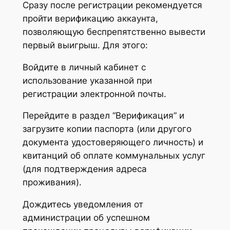
Сразу после регистрации рекомендуется
пройти верификацию аккаунта,
позволяющую беспрепятственно вывести
первый выигрыш. Для этого:
Войдите в личный кабинет с
использование указанной при
регистрации электронной почты.
Перейдите в раздел “Верификация” и
загрузите копии паспорта (или другого
документа удостоверяющего личность) и
квитанций об оплате коммунальных услуг
(для подтверждения адреса
проживания).
Дождитесь уведомления от
администрации об успешном