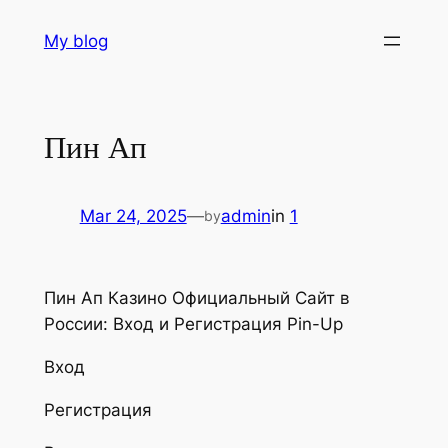
Skip
My blog
to
content
Пин Ап
Mar 24, 2025
—
admin
in
1
by
Пин Ап Казино Официальный Сайт в
России: Вход и Регистрация Pin-Up
Вход
Регистрация