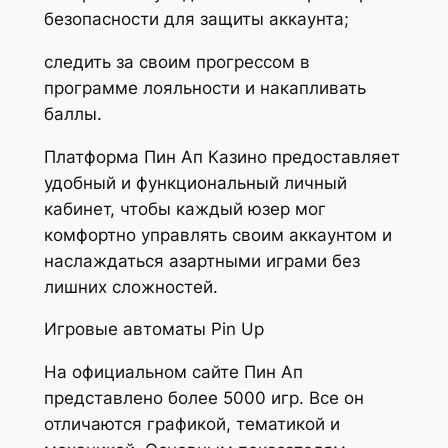
безопасности для защиты аккаунта;
следить за своим прогрессом в
программе лояльности и накапливать
баллы.
Платформа Пин Ап Казино предоставляет
удобный и функциональный личный
кабинет, чтобы каждый юзер мог
комфортно управлять своим аккаунтом и
наслаждаться азартными играми без
лишних сложностей.
Игровые автоматы Pin Up
На официальном сайте Пин Ап
представлено более 5000 игр. Все он
отличаются графикой, тематикой и