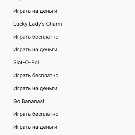
Играть на деньги
Lucky Lady’s Charm
Играть бесплатно
Играть на деньги
Slot-O-Pol
Играть бесплатно
Играть на деньги
Go Bananas!
Играть бесплатно
Играть на деньги