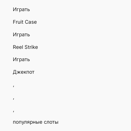
Играть
Fruit Case
Играть
Reel Strike
Играть
Джекпот
,
,
,
популярные слоты