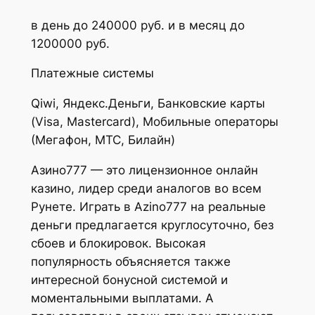
в день до 240000 руб. и в месяц до
1200000 руб.
Платежные системы
Qiwi, Яндекс.Деньги, Банковские карты
(Visa, Mastercard), Мобильные операторы
(Мегафон, МТС, Билайн)
Азино777 — это лицензионное онлайн
казино, лидер среди аналогов во всем
Рунете. Играть в Azino777 на реальные
деньги предлагается круглосуточно, без
сбоев и блокировок. Высокая
популярность объясняется также
интересной бонусной системой и
моментальными выплатами. А