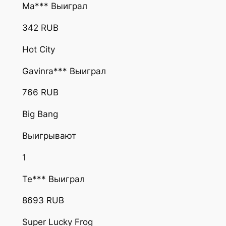
Ma*** Выиграл
342 RUB
Hot City
Gavinra*** Выиграл
766 RUB
Big Bang
Выигрывают
1
Te*** Выиграл
8693 RUB
Super Lucky Frog