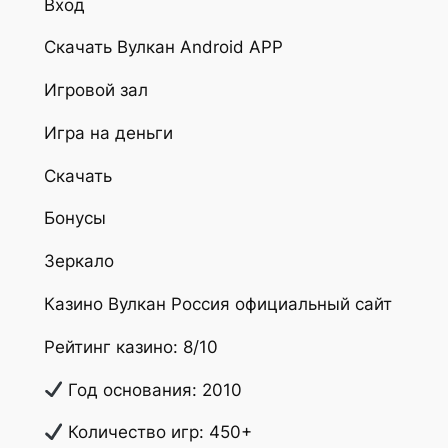
Вход
Скачать Вулкан Android APP
Игровой зал
Игра на деньги
Скачать
Бонусы
Зеркало
Казино Вулкан Россия официальный сайт
Рейтинг казино: 8/10
Год основания: 2010
Количество игр: 450+