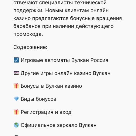
отвечают специалисты технической
поддержки. Новым клиентам онлайн
казино предлагаются бонусные вращения
барабанов при наличии действующего
промокода.
Содержание:
Игровые автоматы Вулкан Россия
Другие игры онлайн казино Вулкан
Бонусы в Вулкан казино
Виды бонусов
Регистрация и вход
Официальное зеркало Вулкан