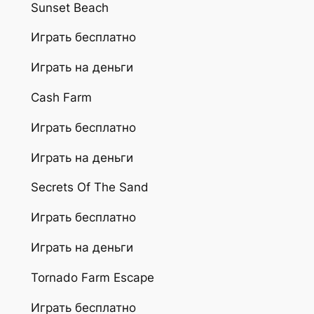
Sunset Beach
Играть бесплатно
Играть на деньги
Cash Farm
Играть бесплатно
Играть на деньги
Secrets Of The Sand
Играть бесплатно
Играть на деньги
Tornado Farm Escape
Играть бесплатно