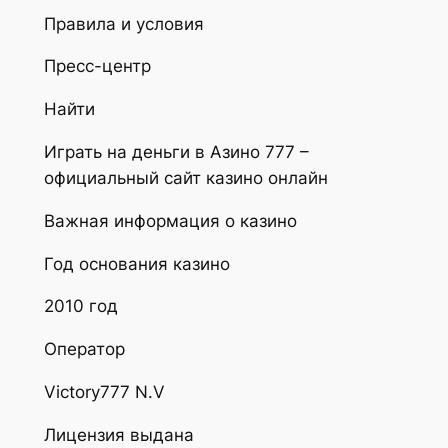
Правила и условия
Пресс-центр
Найти
Играть на деньги в Азино 777 –
официальный сайт казино онлайн
Важная информация о казино
Год основания казино
2010 год
Оператор
Victory777 N.V
Лицензия выдана