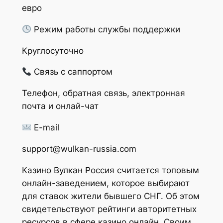
евро
Режим работы службы поддержки
Круглосуточно
Связь с саппортом
Телефон, обратная связь, электронная
почта и онлай-чат
E-mail
support@wulkan-russia.com
Казино Вулкан Россия считается топовым
онлайн-заведением, которое выбирают
для ставок жители бывшего СНГ. Об этом
свидетельствуют рейтинги авторитетных
ресурсов в сфере казино онлайн. Своим