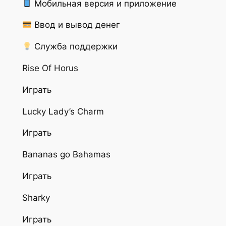
Мобильная версия и приложение
Ввод и вывод денег
Служба поддержки
Rise Of Horus
Играть
Lucky Lady’s Charm
Играть
Bananas go Bahamas
Играть
Sharky
Играть