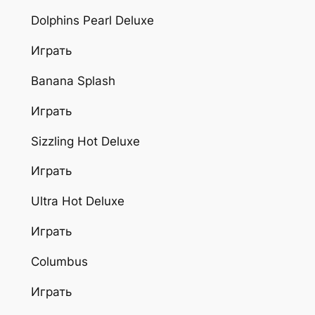
Dolphins Pearl Deluxe
Играть
Banana Splash
Играть
Sizzling Hot Deluxe
Играть
Ultra Hot Deluxe
Играть
Columbus
Играть