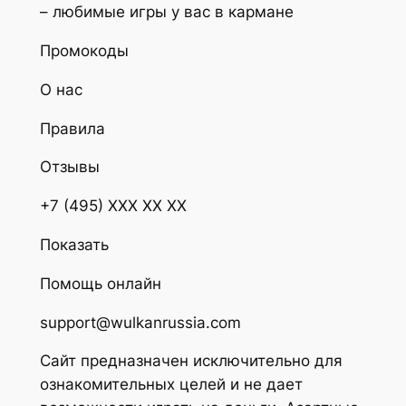
– любимые игры у вас в кармане
Промокоды
О нас
Правила
Отзывы
+7 (495) XXX XX XX
Показать
Помощь онлайн
support@wulkanrussia.com
Сайт предназначен исключительно для
ознакомительных целей и не дает