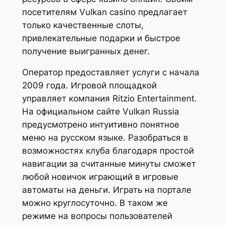
посетителям Vulkan casino предлагает
только качественные слоты,
привлекательные подарки и быстрое
получение выигранных денег.
Оператор предоставляет услуги с начала
2009 года. Игровой площадкой
управляет компания Ritzio Entertainment.
На официальном сайте Vulkan Russia
предусмотрено интуитивно понятное
меню на русском языке. Разобраться в
возможностях клуба благодаря простой
навигации за считанные минуты сможет
любой новичок играющий в игровые
автоматы на деньги. Играть на портале
можно круглосуточно. В таком же
режиме на вопросы пользователей