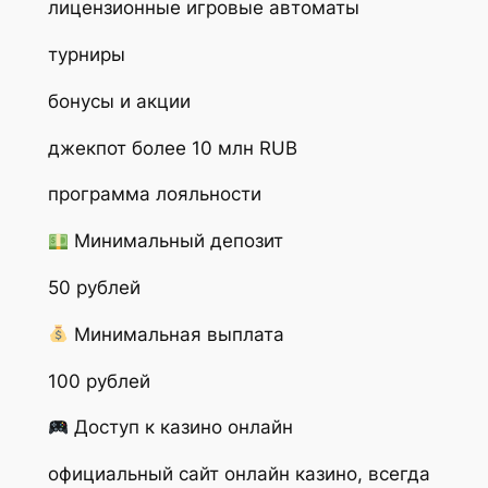
лицензионные игровые автоматы
турниры
бонусы и акции
джекпот более 10 млн RUB
программа лояльности
Минимальный депозит
50 рублей
Минимальная выплата
100 рублей
Доступ к казино онлайн
официальный сайт онлайн казино, всегда