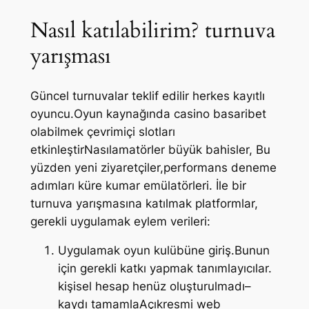
Nasıl katılabilirim? turnuva
yarışması
Güncel turnuvalar teklif edilir herkes kayıtlı
oyuncu.Oyun kaynağında casino basaribet
olabilmek çevrimiçi slotları
etkinleştirNasılamatörler büyük bahisler, Bu
yüzden yeni ziyaretçiler,performans deneme
adımları küre kumar emülatörleri. İle bir
turnuva yarışmasına katılmak platformlar,
gerekli uygulamak eylem verileri:
Uygulamak oyun kulübüne giriş.Bunun
için gerekli katkı yapmak tanımlayıcılar.
kişisel hesap henüz oluşturulmadı–
kaydı tamamlaAçıkresmi web