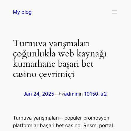
Skip
My blog
to
content
Turnuva yarışmaları
çoğunlukla web kaynağı
kumarhane başari bet
casino çevrimiçi
Jan 24, 2025
—
admin
in
10150_tr2
by
Turnuva yarışmaları – popüler promosyon
platformlar başari bet casino. Resmi portal