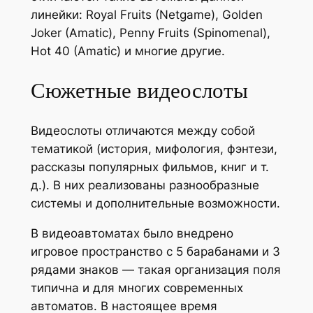
линейки: Royal Fruits (Netgame), Golden
Joker (Amatic), Penny Fruits (Spinomenal),
Hot 40 (Amatic) и многие другие.
Сюжетные видеослоты
Видеослоты отличаются между собой
тематикой (история, мифология, фэнтези,
рассказы популярных фильмов, книг и т.
д.). В них реализованы разнообразные
системы и дополнительные возможности.
В видеоавтоматах было внедрено
игровое пространство с 5 барабанами и 3
рядами знаков — такая организация поля
типична и для многих современных
автоматов. В настоящее время