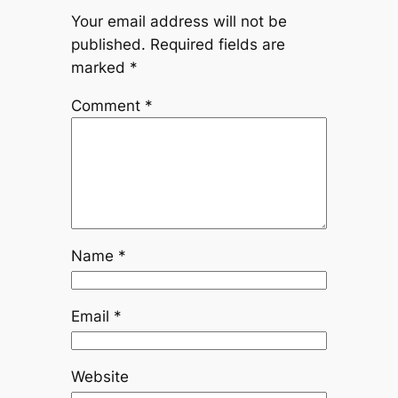
Your email address will not be
published.
Required fields are
marked
*
Comment
*
Name
*
Email
*
Website