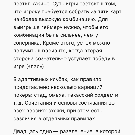
против казино. Суть игры состоит в том,
что игроку требуется собрать из пяти карт
наиболее высокую комбинацию. Для
выигрыша геймеру нужно, чтобы его
комбинация была сильнее, чем у
соперника. Кроме этого, успех можно
получить в варианте, когда вторая
сторона сознательно уступает победу в
игре («пас»).
В адаптивных клубах, как правило,
представлено несколько вариаций
покера: стад, омаха, техасский холдем и
т. д. Сочетания и основы состязания во
всех версиях схожи, при этом есть
различия в отдельных правилах.
Двадцать одно — развлечение, в которой