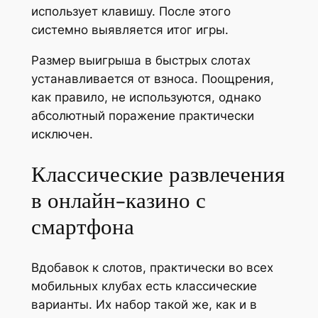
использует клавишу. После этого
системно выявляется итог игры.
Размер выигрыша в быстрых слотах
устанавливается от взноса. Поощрения,
как правило, не используются, однако
абсолютный поражение практически
исключен.
Классические развлечения
в онлайн-казино с
смартфона
Вдобавок к слотов, практически во всех
мобильных клубах есть классические
варианты. Их набор такой же, как и в