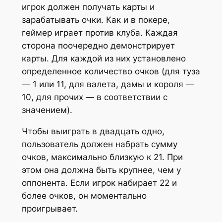
игрок должен получать карты и
зарабатывать очки. Как и в покере,
геймер играет против клуба. Каждая
сторона поочередно демонстрирует
карты. Для каждой из них установлено
определенное количество очков (для туза
— 1 или 11, для валета, дамы и короля —
10, для прочих — в соответствии с
значением).
Чтобы выиграть в двадцать одно,
пользователь должен набрать сумму
очков, максимально близкую к 21. При
этом она должна быть крупнее, чем у
оппонента. Если игрок набирает 22 и
более очков, он моментально
проигрывает.