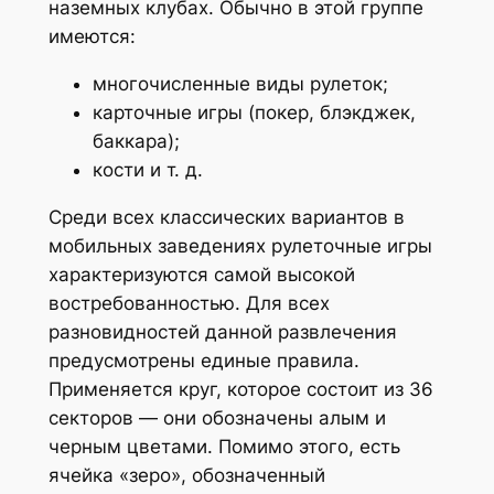
наземных клубах. Обычно в этой группе
имеются:
многочисленные виды рулеток;
карточные игры (покер, блэкджек,
баккара);
кости и т. д.
Среди всех классических вариантов в
мобильных заведениях рулеточные игры
характеризуются самой высокой
востребованностью. Для всех
разновидностей данной развлечения
предусмотрены единые правила.
Применяется круг, которое состоит из 36
секторов — они обозначены алым и
черным цветами. Помимо этого, есть
ячейка «зеро», обозначенный