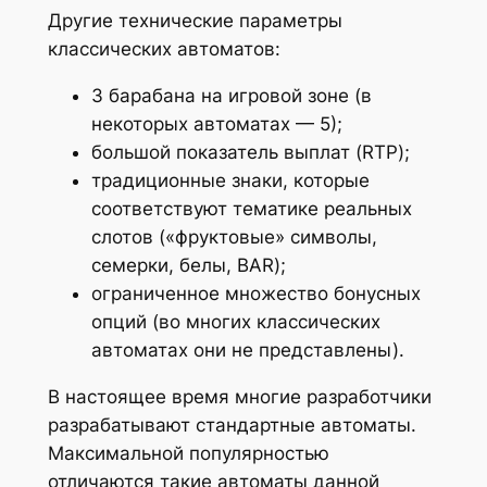
Другие технические параметры
классических автоматов:
3 барабана на игровой зоне (в
некоторых автоматах — 5);
большой показатель выплат (RTP);
традиционные знаки, которые
соответствуют тематике реальных
слотов («фруктовые» символы,
семерки, белы, BAR);
ограниченное множество бонусных
опций (во многих классических
автоматах они не представлены).
В настоящее время многие разработчики
разрабатывают стандартные автоматы.
Максимальной популярностью
отличаются такие автоматы данной