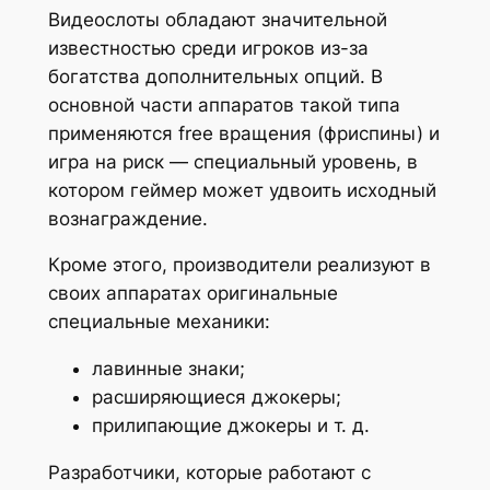
Видеослоты обладают значительной
известностью среди игроков из-за
богатства дополнительных опций. В
основной части аппаратов такой типа
применяются free вращения (фриспины) и
игра на риск — специальный уровень, в
котором геймер может удвоить исходный
вознаграждение.
Кроме этого, производители реализуют в
своих аппаратах оригинальные
специальные механики:
лавинные знаки;
расширяющиеся джокеры;
прилипающие джокеры и т. д.
Разработчики, которые работают с