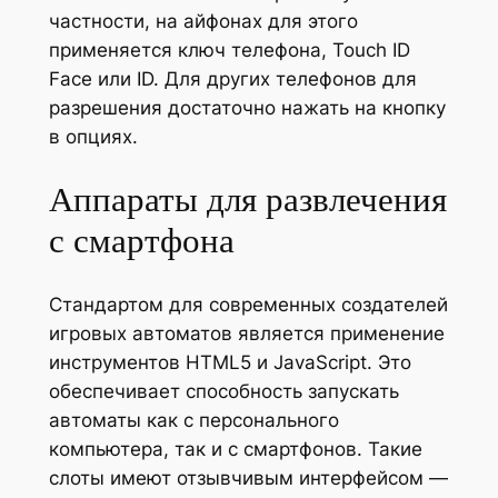
частности, на айфонах для этого
применяется ключ телефона, Touch ID
Face или ID. Для других телефонов для
разрешения достаточно нажать на кнопку
в опциях.
Аппараты для развлечения
с смартфона
Стандартом для современных создателей
игровых автоматов является применение
инструментов HTML5 и JavaScript. Это
обеспечивает способность запускать
автоматы как с персонального
компьютера, так и с смартфонов. Такие
слоты имеют отзывчивым интерфейсом —