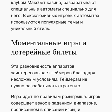
клубом Максбет казино, разрабатывают
специальные автоматы специально для
него. В эксклюзивных игровых автоматах
используются популярные темы и
уникальный стиль.
Моментальные игры и
лотерейные билеты
Эта разновидность аппаратов
заинтересовывает геймеров благодаря
несложным условиям. Геймерам не
нужно разрабатывать стратегию.
Игра идет по правилам розыгрыша: игрок
совершает взнос в заданном диапазоне,
прописанном в описании игры, и