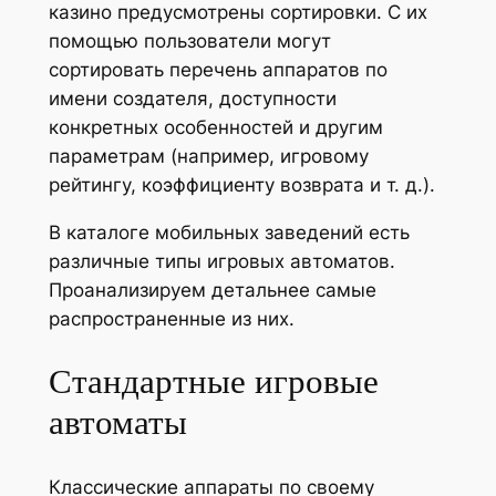
казино предусмотрены сортировки. С их
помощью пользователи могут
сортировать перечень аппаратов по
имени создателя, доступности
конкретных особенностей и другим
параметрам (например, игровому
рейтингу, коэффициенту возврата и т. д.).
В каталоге мобильных заведений есть
различные типы игровых автоматов.
Проанализируем детальнее самые
распространенные из них.
Стандартные игровые
автоматы
Классические аппараты по своему