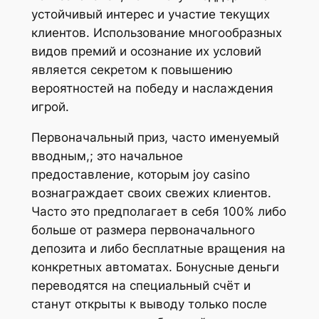
устойчивый интерес и участие текущих
клиентов. Использование многообразных
видов премий и осознание их условий
является секретом к повышению
вероятностей на победу и наслаждения
игрой.
Первоначальный приз, часто именуемый
вводным,; это начальное
предоставление, которым joy casino
вознаграждает своих свежих клиентов.
Часто это предполагает в себя 100% либо
больше от размера первоначального
депозита и либо бесплатные вращения на
конкретных автоматах. Бонусные деньги
переводятся на специальный счёт и
станут открыты к выводу только после