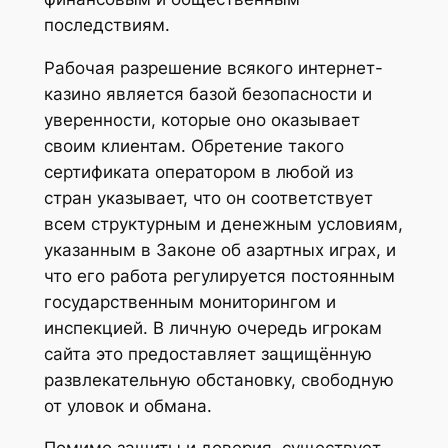
последствиям.
Рабочая разрешение всякого интернет-
казино является базой безопасности и
уверенности, которые оно оказывает
своим клиентам. Обретение такого
сертификата оператором в любой из
стран указывает, что он соответствует
всем структурным и денежным условиям,
указанным в Законе об азартных играх, и
что его работа регулируется постоянным
государственным мониторингом и
инспекцией. В личную очередь игрокам
сайта это предоставляет защищённую
развлекательную обстановку, свободную
от уловок и обмана.