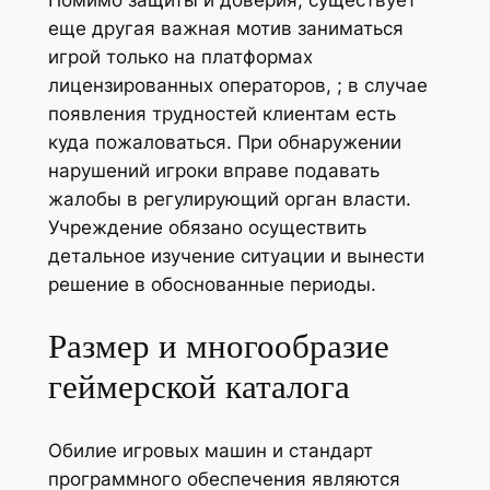
Помимо защиты и доверия, существует
еще другая важная мотив заниматься
игрой только на платформах
лицензированных операторов, ; в случае
появления трудностей клиентам есть
куда пожаловаться. При обнаружении
нарушений игроки вправе подавать
жалобы в регулирующий орган власти.
Учреждение обязано осуществить
детальное изучение ситуации и вынести
решение в обоснованные периоды.
Размер и многообразие
геймерской каталога
Обилие игровых машин и стандарт
программного обеспечения являются