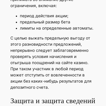
ограничения, включая:
период действия акции;
предельный размер бета
лимиты на определенные автоматы.
С целью выжать предельную выгоду от
этого разновидности предложений,
непрерывно следует заблаговременно
проверять условия начисления и
отыгрыша поощрений на сайте казино.
При таком участник в любой период
может отступить от вовлеченности в
акции без каких-нибудь результатов для
депозитного счета.
Защита и защита сведений