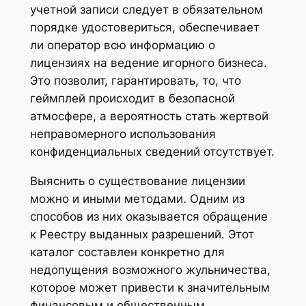
учетной записи следует в обязательном
порядке удостовериться, обеспечивает
ли оператор всю информацию о
лицензиях на ведение игорного бизнеса.
Это позволит, гарантировать, то, что
геймплей происходит в безопасной
атмосфере, а вероятность стать жертвой
неправомерного использования
конфиденциальных сведений отсутствует.
Выяснить о существование лицензии
можно и иными методами. Одним из
способов из них оказывается обращение
к Реестру выданных разрешений. Этот
каталог составлен конкретно для
недопущения возможного жульничества,
которое может привести к значительным
финансовым и общественным