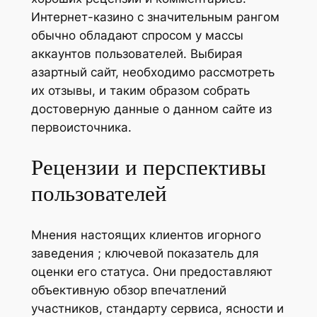
Интернет-казино с значительным рангом
обычно обладают спросом у массы
аккаунтов пользователей. Выбирая
азартный сайт, необходимо рассмотреть
их отзывы, и таким образом собрать
достоверную данные о данном сайте из
первоисточника.
Рецензии и перспективы
пользователей
Мнения настоящих клиентов игорного
заведения ; ключевой показатель для
оценки его статуса. Они предоставляют
объективную обзор впечатлений
участников, стандарту сервиса, ясности и