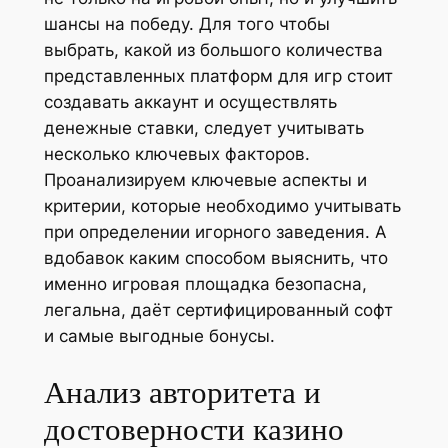
шансы на победу. Для того чтобы
выбрать, какой из большого количества
представленных платформ для игр стоит
создавать аккаунт и осуществлять
денежные ставки, следует учитывать
несколько ключевых факторов.
Проанализируем ключевые аспекты и
критерии, которые необходимо учитывать
при определении игорного заведения. А
вдобавок каким способом выяснить, что
именно игровая площадка безопасна,
легальна, даёт сертифицированный софт
и самые выгодные бонусы.
Анализ авторитета и
достоверности казино