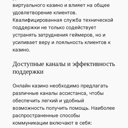
виртуального казино и влияет на общее
удовлетворение клиентов.
Квалифицированная служба технической
поддержки не только содействует
устранять затруднения геймеров, но и
усиливает веру и лояльность клиентов к
казино.
Доступные каналы и эффективность
поддержки
Онлайн казино необходимо предлагать
различные каналы ассистанса, чтобы
обеспечить легкий и удобный
возможность получить помощь. Наиболее
распространенные способы
коммуникации включают в себя: