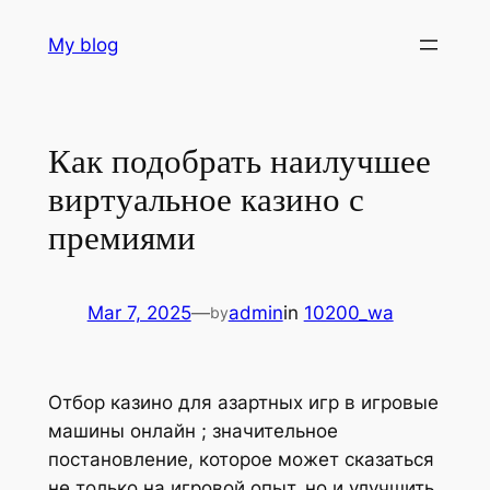
Skip
My blog
to
content
Как подобрать наилучшее
виртуальное казино с
премиями
Mar 7, 2025
—
admin
in
10200_wa
by
Отбор казино для азартных игр в игровые
машины онлайн ; значительное
постановление, которое может сказаться
не только на игровой опыт, но и улучшить