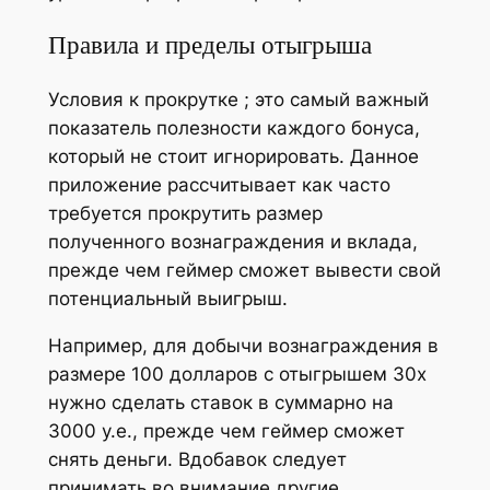
Правила и пределы отыгрыша
Условия к прокрутке ; это самый важный
показатель полезности каждого бонуса,
который не стоит игнорировать. Данное
приложение рассчитывает как часто
требуется прокрутить размер
полученного вознаграждения и вклада,
прежде чем геймер сможет вывести свой
потенциальный выигрыш.
Например, для добычи вознаграждения в
размере 100 долларов с отыгрышем 30x
нужно сделать ставок в суммарно на
3000 у.е., прежде чем геймер сможет
снять деньги. Вдобавок следует
принимать во внимание другие