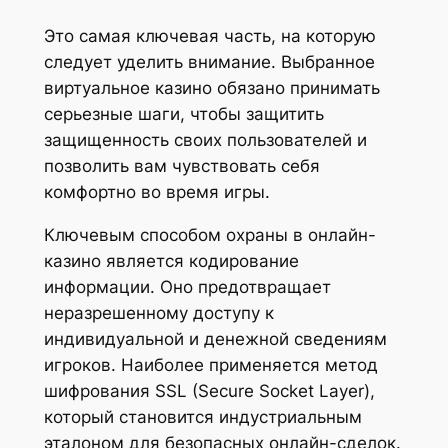
Это самая ключевая часть, на которую
следует уделить внимание. Выбранное
виртуальное казино обязано принимать
серьезные шаги, чтобы защитить
защищенность своих пользователей и
позволить вам чувствовать себя
комфортно во время игры.
Ключевым способом охраны в онлайн-
казино является кодирование
информации. Оно предотвращает
неразрешенному доступу к
индивидуальной и денежной сведениям
игроков. Наиболее применяется метод
шифрования SSL (Secure Socket Layer),
который становится индустриальным
эталоном для безопасных онлайн-сделок.