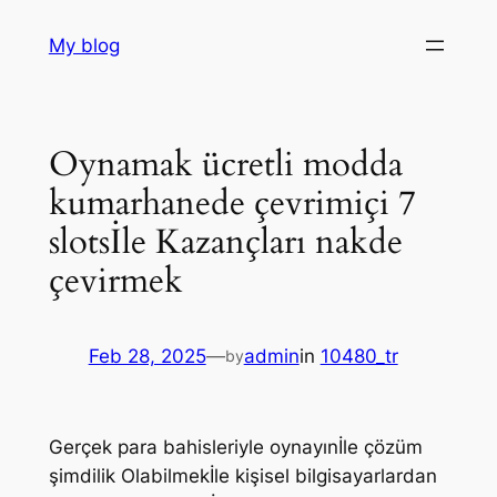
Skip
My blog
to
content
Oynamak ücretli modda
kumarhanede çevrimiçi 7
slotsİle Kazançları nakde
çevirmek
Feb 28, 2025
—
admin
in
10480_tr
by
Gerçek para bahisleriyle oynayınİle çözüm
şimdilik Olabilmekİle kişisel bilgisayarlardan