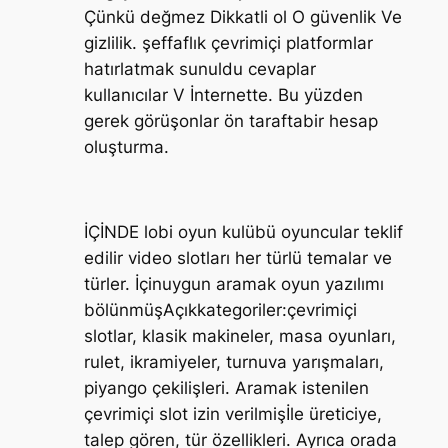
Çünkü değmez Dikkatli ol O güvenlik Ve
gizlilik. şeffaflık çevrimiçi platformlar
hatırlatmak sunuldu cevaplar
kullanıcılar V İnternette. Bu yüzden
gerek görüşonlar ön taraftabir hesap
oluşturma.
İÇİNDE lobi oyun kulübü oyuncular teklif
edilir video slotları her türlü temalar ve
türler. İçinuygun aramak oyun yazılımı
bölünmüşAçıkkategoriler:çevrimiçi
slotlar, klasik makineler, masa oyunları,
rulet, ikramiyeler, turnuva yarışmaları,
piyango çekilişleri. Aramak istenilen
çevrimiçi slot izin verilmişİle üreticiye,
talep gören, tür özellikleri. Ayrıca orada