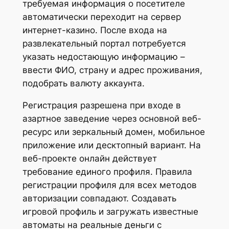
требуемая информация о посетителе
автоматически переходит на сервер
интернет-казино. После входа на
развлекательный портал потребуется
указать недостающую информацию –
ввести ФИО, страну и адрес проживания,
подобрать валюту аккаунта.
Регистрация разрешена при входе в
азартное заведение через основной веб-
ресурс или зеркальный домен, мобильное
приложение или десктопный вариант. На
веб-проекте онлайн действует
требование единого профиля. Правила
регистрации профиля для всех методов
авторизации совпадают. Создавать
игровой профиль и загружать известные
автоматы на реальные деньги с