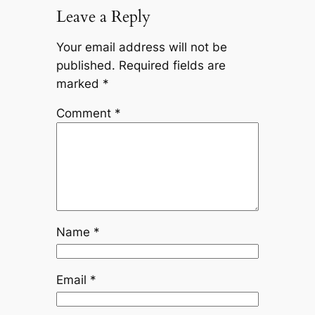
Leave a Reply
Your email address will not be
published.
Required fields are
marked
*
Comment
*
Name
*
Email
*