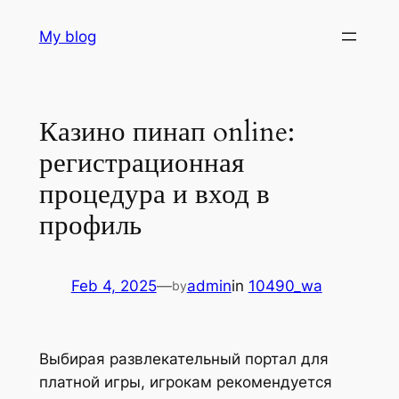
Skip
My blog
to
content
Казино пинап online:
регистрационная
процедура и вход в
профиль
Feb 4, 2025
—
admin
in
10490_wa
by
Выбирая развлекательный портал для
платной игры, игрокам рекомендуется