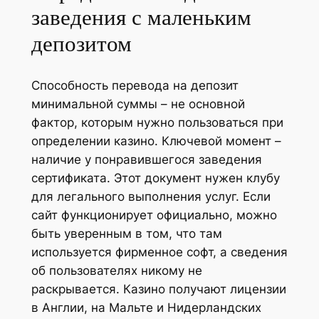
заведения с маленьким
депозитом
Способность перевода на депозит
минимальной суммы – не основной
фактор, которым нужно пользоваться при
определении казино. Ключевой момент –
наличие у понравившегося заведения
сертификата. Этот документ нужен клубу
для легального выполнения услуг. Если
сайт функционирует официально, можно
быть уверенным в том, что там
используется фирменное софт, а сведения
об пользователях никому не
раскрывается. Казино получают лицензии
в Англии, на Мальте и Нидерландских