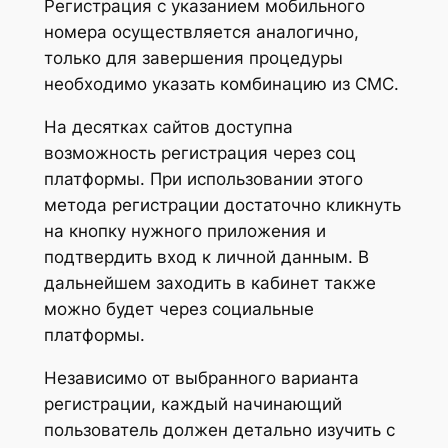
Регистрация с указанием мобильного
номера осуществляется аналогично,
только для завершения процедуры
необходимо указать комбинацию из СМС.
На десятках сайтов доступна
возможность регистрация через соц
платформы. При использовании этого
метода регистрации достаточно кликнуть
на кнопку нужного приложения и
подтвердить вход к личной данным. В
дальнейшем заходить в кабинет также
можно будет через социальные
платформы.
Независимо от выбранного варианта
регистрации, каждый начинающий
пользователь должен детально изучить с