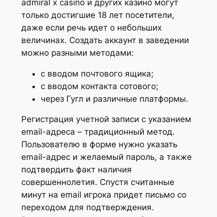
admiral x casino и других казино могут
только достигшие 18 лет посетители,
даже если речь идет о небольших
величинах. Создать аккаунт в заведении
можно разными методами:
с вводом почтового ящика;
с вводом контакта сотового;
через Гугл и различные платформы.
Регистрация учетной записи с указанием
email-адреса – традиционный метод.
Пользователю в форме нужно указать
email-адрес и желаемый пароль, а также
подтвердить факт наличия
совершеннолетия. Спустя считанные
минут на email игрока придет письмо со
переходом для подтверждения.