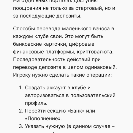
На отдельных порталах доступны
поощрения не только за стартовый, но и
за последующие депозиты.
Способы перевода маленького взноса в
каждом клубе свои. Это могут быть
банковские карточки, цифровые
финансовые платформы, криптовалюта.
Последовательность действий при
переводе депозита в целом одинаковый.
Игроку нужно сделать такие операции:
Создать аккаунт в клубе и
авторизоваться в пользовательский
профиль.
Перейти секцию «Банк» или
«Пополнение».
Указать нужную (в данном случае –