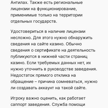
Антилах. Также есть региональные
лицензии на функционирование,
применимые только на территории
отдельных государств.
Удостовериться в наличие лицензии
несложно. Для этого нужно обнаружить
сведения на сайте казино. Обычно
сведения о сертификате на деятельность
публикуются в нижней части страниц
казино. Если требуемых данных нет, их
нужно уточнить в руководстве заведения.
Недостаток прямого отклика на
обращение – причина сомневаться, нужно
ли создавать аккаунт на такой сайте.
Игроку важно оценить, как работает
саппорт заведения. Служба помощи