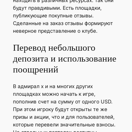
находить в различных ресурсах: так они
будут правдивыми. Есть площадки,
публикующие покупные отзывы.
Сделанные на заказ отзывы формируют
неверное представление о клубе.
Перевод небольшого
депозита и использование
поощрений
В адмирал х и на многих других
площадках можно начать к игре,
пополнив счет на сумму от одного USD.
При этом игроку будут открыты те же
призы и акции, что и для пользователей,
которые перевели значительные взносы.