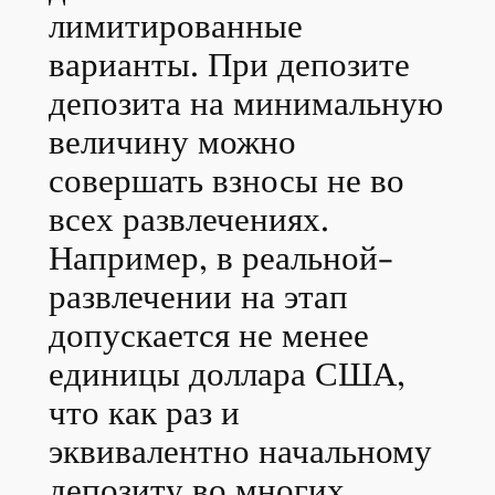
лимитированные
варианты. При депозите
депозита на минимальную
величину можно
совершать взносы не во
всех развлечениях.
Например, в реальной-
развлечении на этап
допускается не менее
единицы доллара США,
что как раз и
эквивалентно начальному
депозиту во многих