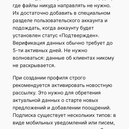
где файлы никуда направлять не нужно.
Их достаточно добавить в специальном
разделе пользовательского аккаунта и
подождать, когда аккаунту будет
установлен статус «Подтвержден».
Верификация данных обычно требует до
5-ти активных дней. Не нужно
волноваться: данные об клиентах никому
не раскрывается.
При создании профиля строго
рекомендуется активировать новостную
рассылку. Это нужно для обретения
актуальной данных о старте новых
предложений и добавлении поощрений.
Подписка существует нескольких типов: в
виде мобильных уведомлений или писем,