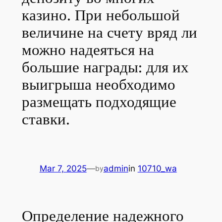
казино. При небольшой
величине на счету вряд ли
можно надеяться на
большие награды: для их
выигрыша необходимо
размещать подходящие
ставки.
Mar 7, 2025
—
admin
in
10710_wa
by
Определение надежного