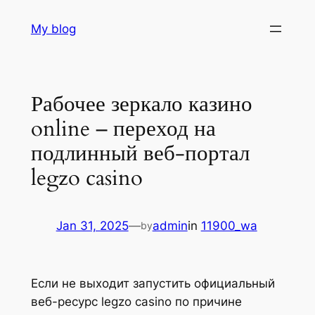
Skip
My blog
to
content
Рабочее зеркало казино
online – переход на
подлинный веб-портал
legzo casino
Jan 31, 2025
—
admin
in
11900_wa
by
Если не выходит запустить официальный
веб-ресурс legzo casino по причине