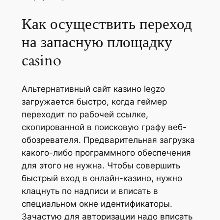
Как осуществить переход
на запасную площадку
casino
Альтернативный сайт казино legzo
загружается быстро, когда геймер
переходит по рабочей ссылке,
скопированной в поисковую графу веб-
обозревателя. Предварительная загрузка
какого-либо программного обеспечения
для этого не нужна. Чтобы совершить
быстрый вход в онлайн-казино, нужно
клацнуть по надписи и вписать в
специальном окне идентификаторы.
Зачастую для авторизации надо вписать