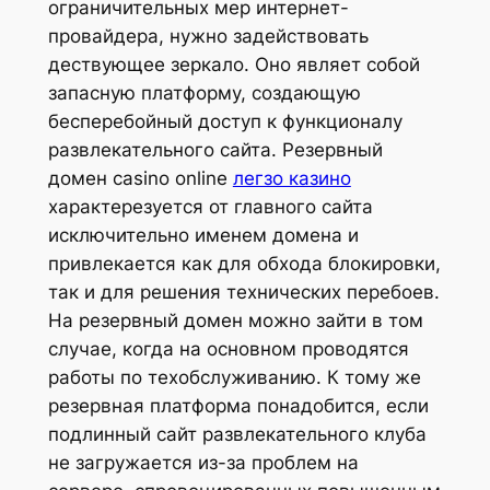
ограничительных мер интернет-
провайдера, нужно задействовать
дествующее зеркало. Оно являет собой
запасную платформу, создающую
бесперебойный доступ к функционалу
развлекательного сайта. Резервный
домен casino online
легзо казино
характерезуется от главного сайта
исключительно именем домена и
привлекается как для обхода блокировки,
так и для решения технических перебоев.
На резервный домен можно зайти в том
случае, когда на основном проводятся
работы по техобслуживанию. К тому же
резервная платформа понадобится, если
подлинный сайт развлекательного клуба
не загружается из-за проблем на