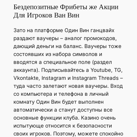
Бездепозитные Фрибеты же Акции
Для Игроков Ван Вин
Зато на платформе Один Вин ганцвайх
раздают ваучеры – аналог промокодов,
дающий деньги на баланс. Ваучеры тоже
состоявших из набора символов и
вводятся а специальное поле (раздел
аккаунта). Подписывайтесь а Youtube, TG,
Vkontakte, Instagram и Instagram Threads –
туда часто залетают новая ваучеры. Вход
со компьютера и телефона в личный
комнату Один Вин будет выполнен
автоматически а станут доступны все
основные функции клуба. Казино очень
испытующе относится к безопасности
своих игроков. Поэтому, можете спокойно