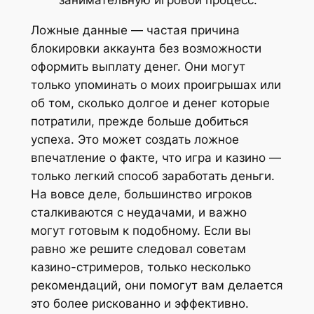
Ложные данные — частая причина
блокировки аккаунта без возможности
оформить выплату денег. Они могут
только упоминать о моих проигрышах или
об том, сколько долгое и денег которые
потратили, прежде больше добиться
успеха. Это может создать ложное
впечатление о факте, что игра и казино —
только легкий способ заработать деньги.
На вовсе деле, большинство игроков
сталкиваются с неудачами, и важно
могут готовым к подобному. Если вы
равно же решите следовал советам
казино-стримеров, только несколько
рекомендаций, они помогут вам делается
это более рискованно и эффективно.