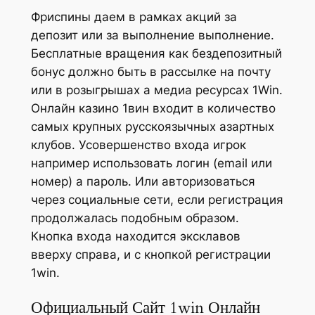
Фриспины даем в рамках акций за
депозит или за выполнение выполнение.
Бесплатные вращения как бездепозитный
бонус должно быть в рассылке на почту
или в розыгрышах а медиа ресурсах 1Win.
Онлайн казино 1вин входит в количество
самых крупных русскоязычных азартных
клубов. Усовершенство входа игрок
например использовать логин (email или
номер) а пароль. Или авторизоваться
через социальные сети, если регистрация
продолжалась подобным образом.
Кнопка входа находится эксклавов
вверху справа, и с кнопкой регистрации
1win.
Официальный Сайт 1win Онлайн