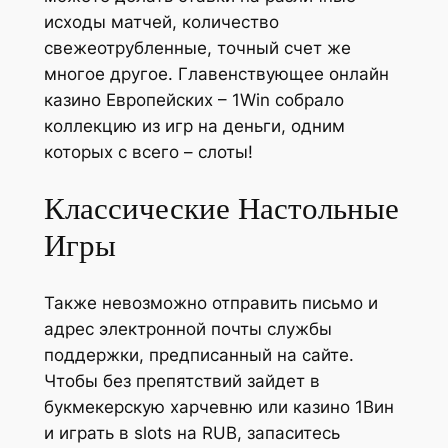
исходы матчей, количество
свежеотрубленные, точный счет же
многое другое. Главенствующее онлайн
казино Европейских – 1Win собрало
коллекцию из игр на деньги, одним
которых с всего – слоты!
Классические Настольные
Игры
Также невозможно отправить письмо и
адрес электронной почты службы
поддержки, предписанный на сайте.
Чтобы без препятствий зайдет в
букмекерскую харчевню или казино 1Вин
и играть в slots на RUB, запаситесь