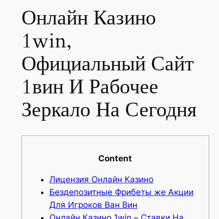
Онлайн Казино
1win,
Официальный Сайт
1вин И Рабочее
Зеркало На Сегодня
Content
Лицензия Онлайн Казино
Бездепозитные Фрибеты же Акции
Для Игроков Ван Вин
Онлайн Казино 1win – Ставки На