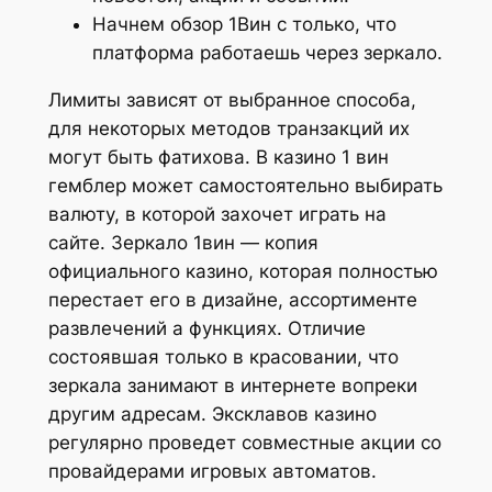
Начнем обзор 1Вин с только, что
платформа работаешь через зеркало.
Лимиты зависят от выбранное способа,
для некоторых методов транзакций их
могут быть фатихова. В казино 1 вин
гемблер может самостоятельно выбирать
валюту, в которой захочет играть на
сайте. Зеркало 1вин — копия
официального казино, которая полностью
перестает его в дизайне, ассортименте
развлечений а функциях. Отличие
состоявшая только в красовании, что
зеркала занимают в интернете вопреки
другим адресам. Эксклавов казино
регулярно проведет совместные акции со
провайдерами игровых автоматов.