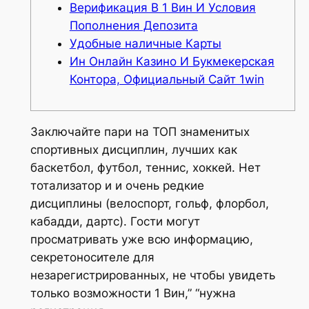
Верификация В 1 Вин И Условия
Пополнения Депозита
Удобные наличные Карты
Ин Онлайн Казино И Букмекерская
Контора, Официальный Сайт 1win
Заключайте пари на ТОП знаменитых
спортивных дисциплин, лучших как
баскетбол, футбол, теннис, хоккей. Нет
тотализатор и и очень редкие
дисциплины (велоспорт, гольф, флорбол,
кабадди, дартс). Гости могут
просматривать уже всю информацию,
секретоносителе для
незарегистрированных, не чтобы увидеть
только возможности 1 Вин,” “нужна