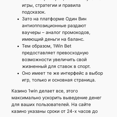
игры, стратегии и правила
подсказок.
Зато на платформе Один Вин
антиоппозиционные раздают
ваучеры – аналог промокодов,
имеющий деньги на баланс.
Тем образом, 1Win Bet
предоставляет превосходную
возможности увеличить свой
жизненный для ставок в спорт.
Оно имеет те же интерфейс а выбор
игр, только и основная страница.
Казино 1win делает все, этого
максимально ускорить выведение денег
для ваших пользователей. На сайте
казино указаны сроки от 24-х часов до