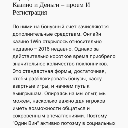
Казино и Деньги – проем И
Регистрация
По ними на бонусный счет зачисляются
дополнительные средствам. Онлайн
казино 1Win открылось относительно
недавно – 2016 недавно. Однако за
действительно короткое время приобрело
значительное количество поклонников.
Это стандартная формы, достаточная,
чтобы разблокировать бонусы, кассу,
азартные игры, и начнем путь к
выигрышам. Опираясь на мы опыт, мы
можем, насколько важно ддя игроков
иметь возможности общаться и
сокровенным впечатлениями. Поэтому
“Один Вин” активно потоэму в социальных