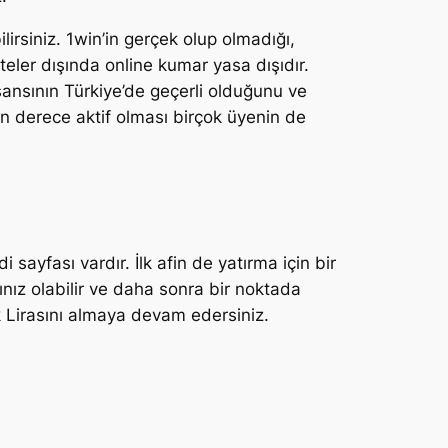
rsiniz. 1win’in gerçek olup olmadığı,
 siteler dışında online kumar yasa dışıdır.
sansının Türkiye’de geçerli olduğunu ve
son derece aktif olması birçok üyenin de
 sayfası vardır. İlk afin de yatırma için bir
nız olabilir ve daha sonra bir noktada
k Lirasını almaya devam edersiniz.