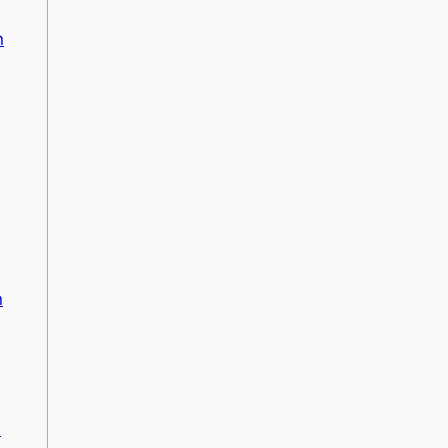
n
n
s