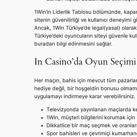
1Win’in Liderlik Tablosu bölümünde, kapanı
sitenin güvenilirliği ve kullanıcı deneyimi g
Ancak, 1Win Türkiye’de legal(yasal) olarak
Türkiye’deki oyuncuların siteyi güvenle ku
buradan bilgi edinmesini sağlar.
In Casino’da Oyun Seçimi
Her maçın, bahis için mevcut tüm pazarlar ve
hediye değil, bir hoşgeldin bonusu olmama
uygulamayı indirmeye karar verebilirsiniz
Televizyonda yayınlanan maçlarda kes
1Win, müşteri bilgilerini korumak için 
Dikkatlice bir maç seçmek ve oranlar
Spor bahisleri ve çevrimiçi kumarhan