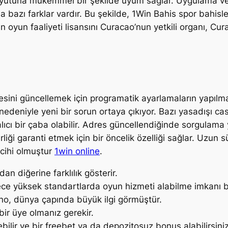
oyutuna mükemmel bir şekilde uyum sağlar. Uygulama v
bazı farklar vardır. Bu şekilde, 1Win Bahis spor bahisle
n oyun faaliyeti lisansını Curacao’nun yetkili organı, C
resini güncellemek için programatik ayarlamaların yapılmas
 nedeniyle yeni bir sorun ortaya çıkıyor. Bazı yasadışı c
ıcı bir çaba olabilir. Adres güncellendiğinde sorgulama
rliği garanti etmek için bir öncelik özelliği sağlar. Uzu
rcihi olmuştur
1win online
.
an diğerine farklılık gösterir.
ce yüksek standartlarda oyun hizmeti alabilme imkanı b
ino, dünya çapında büyük ilgi görmüştür.
bir üye olmanız gerekir.
ebilir ve bir freebet ya da depozitosuz bonus alabilirsiniz