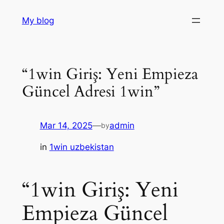
Skip
My blog
to
content
“1win Giriş: Yeni Empieza
Güncel Adresi 1win”
Mar 14, 2025
—
admin
by
in
1win uzbekistan
“1win Giriş: Yeni
Empieza Güncel