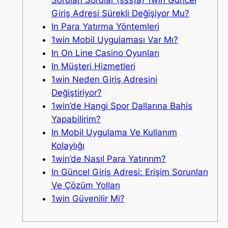
Giriş Adresi Sürekli Değişiyor Mu?
In Para Yatırma Yöntemleri
1win Mobil Uygulaması Var Mı?
In On Line Casino Oyunları
In Müşteri Hizmetleri
1win Neden Giriş Adresini
Değiştiriyor?
1win’de Hangi Spor Dallarına Bahis
Yapabilirim?
In Mobil Uygulama Ve Kullanım
Kolaylığı
1win’de Nasıl Para Yatırırım?
In Güncel Giriş Adresi: Erişim Sorunları
Ve Çözüm Yolları
1win Güvenilir Mi?