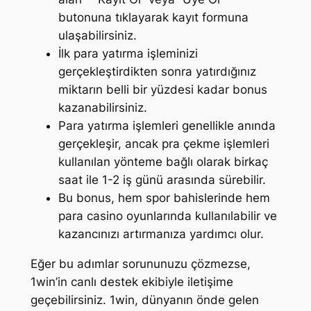
butonuna tıklayarak kayıt formuna
ulaşabilirsiniz.
İlk para yatırma işleminizi
gerçekleştirdikten sonra yatırdığınız
miktarın belli bir yüzdesi kadar bonus
kazanabilirsiniz.
Para yatırma işlemleri genellikle anında
gerçekleşir, ancak pra çekme işlemleri
kullanılan yönteme bağlı olarak birkaç
saat ile 1-2 iş günü arasında sürebilir.
Bu bonus, hem spor bahislerinde hem
para casino oyunlarında kullanılabilir ve
kazancınızı artırmanıza yardımcı olur.
Eğer bu adımlar sorununuzu çözmezse,
1win’in canlı destek ekibiyle iletişime
geçebilirsiniz. 1win, dünyanın önde gelen