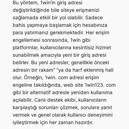
Bu yöntem, 1win’in giriş adresi
değiştirildiğinde bile siteye erişmenizi
sağlamada etkili bir yol olabilir. Sadece
bahis yapmaya başlamak için hesabınıza
para yatırmanız gerekmektedir. Her erişim
engellemesi sonrasında, 1win gibi
platformlar, kullanıcılarına kesintisiz hizmet
sunabilmek amacıyla yeni bir giriş adresi
belirler. Bu yeni adresler, genellikle önceki
adresin bir rakam” “ya da harf eklenmiş hali
olur. Örneğin, 1win. com adresi erişim
engeline takıldığında, web site 1win123. com
gibi bir alternatif adresle yeniden kullanıma
açılabilir. Canlı destek ekibi, kullanıcıların
karşılaştığı sorunları çözmek, sorulara yanıt
vermek ve genel olarak kullanıcı deneyimini
iyileştirmek için her zaman hazırdır.