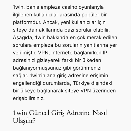
1win, bahis empieza casino oyunlarıyla
ilgilenen kullanıcılar arasında popüler bir
platformdur. Ancak, yeni kullanıcılar için
siteye dair akıllarında bazı sorular olabilir.
Aşağıda, 1win hakkında en çok merak edilen
sorulara empieza bu soruların yanıtlarına yer
verilmiştir. VPN, internete bağlanırken IP
adresinizi gizleyerek farklı bir ülkeden
bağlanıyormuşsunuz gibi görünmenizi
sağlar. 1win’in ana giriş adresine erişimin
engellendiği durumlarda, Türkiye dışındaki
bir ülkeye bağlanarak siteye VPN üzerinden
erişebilirsiniz.
1win Güncel Giriş Adresine Nasıl
Ulaşılır?