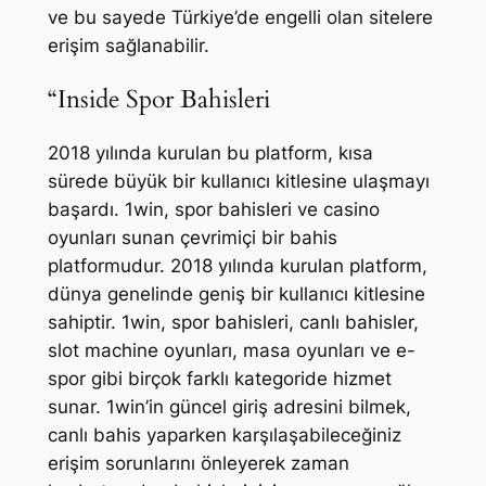
ve bu sayede Türkiye’de engelli olan sitelere
erişim sağlanabilir.
“Inside Spor Bahisleri
2018 yılında kurulan bu platform, kısa
sürede büyük bir kullanıcı kitlesine ulaşmayı
başardı. 1win, spor bahisleri ve casino
oyunları sunan çevrimiçi bir bahis
platformudur. 2018 yılında kurulan platform,
dünya genelinde geniş bir kullanıcı kitlesine
sahiptir. 1win, spor bahisleri, canlı bahisler,
slot machine oyunları, masa oyunları ve e-
spor gibi birçok farklı kategoride hizmet
sunar. 1win’in güncel giriş adresini bilmek,
canlı bahis yaparken karşılaşabileceğiniz
erişim sorunlarını önleyerek zaman