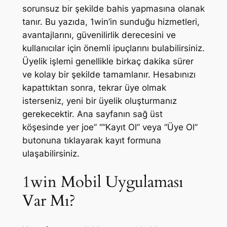
sorunsuz bir şekilde bahis yapmasına olanak
tanır. Bu yazıda, 1win’in sunduğu hizmetleri,
avantajlarını, güvenilirlik derecesini ve
kullanıcılar için önemli ipuçlarını bulabilirsiniz.
Üyelik işlemi genellikle birkaç dakika sürer
ve kolay bir şekilde tamamlanır. Hesabınızı
kapattıktan sonra, tekrar üye olmak
isterseniz, yeni bir üyelik oluşturmanız
gerekecektir. Ana sayfanın sağ üst
köşesinde yer joe” ““Kayıt Ol” veya “Üye Ol”
butonuna tıklayarak kayıt formuna
ulaşabilirsiniz.
1win Mobil Uygulaması
Var Mı?