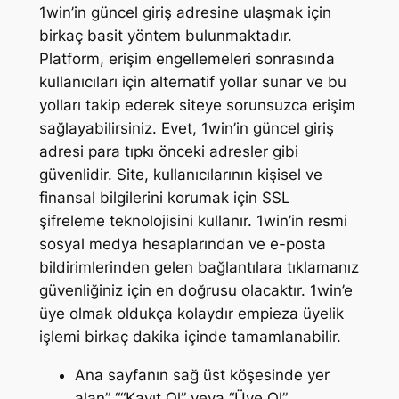
1win’in güncel giriş adresine ulaşmak için
birkaç basit yöntem bulunmaktadır.
Platform, erişim engellemeleri sonrasında
kullanıcıları için alternatif yollar sunar ve bu
yolları takip ederek siteye sorunsuzca erişim
sağlayabilirsiniz. Evet, 1win’in güncel giriş
adresi para tıpkı önceki adresler gibi
güvenlidir. Site, kullanıcılarının kişisel ve
finansal bilgilerini korumak için SSL
şifreleme teknolojisini kullanır. 1win’in resmi
sosyal medya hesaplarından ve e-posta
bildirimlerinden gelen bağlantılara tıklamanız
güvenliğiniz için en doğrusu olacaktır. 1win’e
üye olmak oldukça kolaydır empieza üyelik
işlemi birkaç dakika içinde tamamlanabilir.
Ana sayfanın sağ üst köşesinde yer
alan” ““Kayıt Ol” veya “Üye Ol”