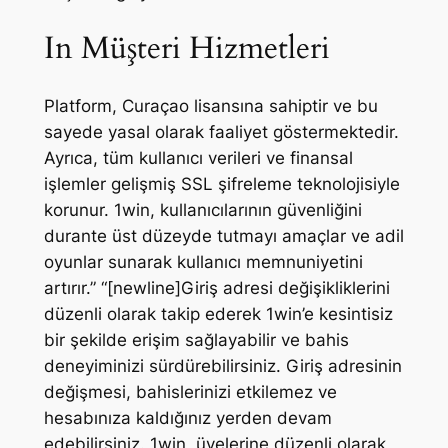
In Müşteri Hizmetleri
Platform, Curaçao lisansına sahiptir ve bu
sayede yasal olarak faaliyet göstermektedir.
Ayrıca, tüm kullanıcı verileri ve finansal
işlemler gelişmiş SSL şifreleme teknolojisiyle
korunur. 1win, kullanıcılarının güvenliğini
durante üst düzeyde tutmayı amaçlar ve adil
oyunlar sunarak kullanıcı memnuniyetini
artırır.” “[newline]Giriş adresi değişikliklerini
düzenli olarak takip ederek 1win’e kesintisiz
bir şekilde erişim sağlayabilir ve bahis
deneyiminizi sürdürebilirsiniz. Giriş adresinin
değişmesi, bahislerinizi etkilemez ve
hesabınıza kaldığınız yerden devam
edebilirsiniz. 1win, üyelerine düzenli olarak