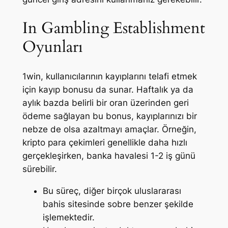
In Gambling Establishment
Oyunları
1win, kullanıcılarının kayıplarını telafi etmek
için kayıp bonusu da sunar. Haftalık ya da
aylık bazda belirli bir oran üzerinden geri
ödeme sağlayan bu bonus, kayıplarınızı bir
nebze de olsa azaltmayı amaçlar. Örneğin,
kripto para çekimleri genellikle daha hızlı
gerçekleşirken, banka havalesi 1-2 iş günü
sürebilir.
Bu süreç, diğer birçok uluslararası
bahis sitesinde sobre benzer şekilde
işlemektedir.