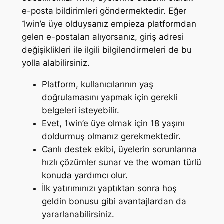
e-posta bildirimleri göndermektedir. Eğer
1win’e üye olduysanız empieza platformdan
gelen e-postaları alıyorsanız, giriş adresi
değişiklikleri ile ilgili bilgilendirmeleri de bu
yolla alabilirsiniz.
Platform, kullanıcılarının yaş
doğrulamasını yapmak için gerekli
belgeleri isteyebilir.
Evet, 1win’e üye olmak için 18 yaşını
doldurmuş olmanız gerekmektedir.
Canlı destek ekibi, üyelerin sorunlarına
hızlı çözümler sunar ve the woman türlü
konuda yardımcı olur.
İlk yatırımınızı yaptıktan sonra hoş
geldin bonusu gibi avantajlardan da
yararlanabilirsiniz.