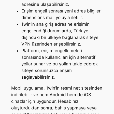
adresine ulaşabilirsiniz.
Erişim engeli sonrası yeni adres bilgileri
dimensions mail yoluyla iletilir.
1win’in ana giriş adresine erişimin
engellendiği durumlarda, Türkiye
dışındaki bir ülkeye bağlanarak siteye
VPN üzerinden erişebilirsiniz.
Platform, erişim engellemeleri
sonrasında kullanıcıları için alternatif
yollar sunar ve bu yolları takip ederek
siteye sorunsuzca erişim
sağlayabilirsiniz.
Mobil uygulama, 1win’in resmi net sitesinden
indirilebilir ve hem Android hem de iOS
cihazlar için uygundur. Hesabınızı
oluşturduktan sonra, bahis yapmaya veya