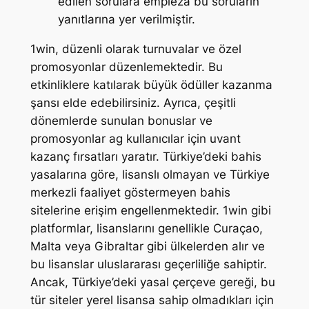
edilen sorulara empieza bu soruların
yanıtlarına yer verilmiştir.
1win, düzenli olarak turnuvalar ve özel
promosyonlar düzenlemektedir. Bu
etkinliklere katılarak büyük ödüller kazanma
şansı elde edebilirsiniz. Ayrıca, çeşitli
dönemlerde sunulan bonuslar ve
promosyonlar ag kullanıcılar için uvant
kazanç fırsatları yaratır. Türkiye’deki bahis
yasalarına göre, lisanslı olmayan ve Türkiye
merkezli faaliyet göstermeyen bahis
sitelerine erişim engellenmektedir. 1win gibi
platformlar, lisanslarını genellikle Curaçao,
Malta veya Gibraltar gibi ülkelerden alır ve
bu lisanslar uluslararası geçerliliğe sahiptir.
Ancak, Türkiye’deki yasal çerçeve gereği, bu
tür siteler yerel lisansa sahip olmadıkları için