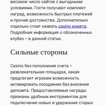
весомое число сайтов с выгодными
условиями. Гости получают комплект
наград, возможность быстрых платежей
и прочие достоинства. Дополнительно
отдельно стоит назвать
саsino комета
.
Подробная информация о обозначенных
клубах – в данной статье.
Сильные стороны
Casino без пополнения счета –
развлекательная площадка, какая
предлагает игрокам возможность
активировать поощрения без внесения
депозита. Предоставляемые награды
признаны удобным инструментом для
подключения новых и удержания старых