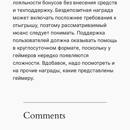
лояльности бонусов без внесения средств
и техподдержку. Бездепозитная награда
может включать посложнее требования к
отыгрышу, поэтому рассматриваемый
нюанс следует понимать. Поддержка
пользователей должна оказывать помощь
в круглосуточном формате, поскольку у
геймеров нередко появляются
сложности. Вдобавок, надо посмотреть и
на прочие награды, какие представлены
геймеру.
Comments