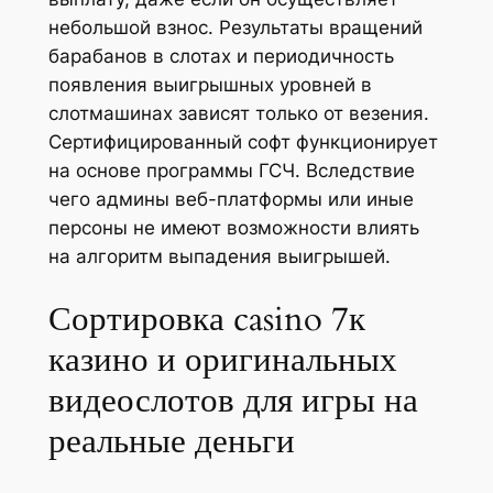
небольшой взнос. Результаты вращений
барабанов в слотах и периодичность
появления выигрышных уровней в
слотмашинах зависят только от везения.
Сертифицированный софт функционирует
на основе программы ГСЧ. Вследствие
чего админы веб-платформы или иные
персоны не имеют возможности влиять
на алгоритм выпадения выигрышей.
Сортировка casino 7к
казино и оригинальных
видеослотов для игры на
реальные деньги