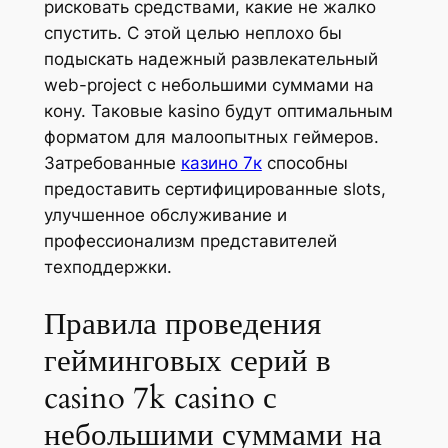
рисковать средствами, какие не жалко
спустить. С этой целью неплохо бы
подыскать надежный развлекательный
web-project с небольшими суммами на
кону. Таковые kasino будут оптимальным
форматом для малоопытных геймеров.
Затребованные
казино 7к
способны
предоставить сертифицированные slots,
улучшенное обслуживание и
профессионализм представителей
техподдержки.
Правила проведения
гейминговых серий в
casino 7k casino с
небольшими суммами на