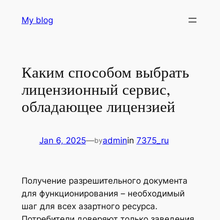
Skip
My blog
to
content
Каким способом выбрать
лицензионный сервис,
обладающее лицензией
Jan 6, 2025
—
admin
in
7375_ru
by
Получение разрешительного документа
для функционирования – необходимый
шаг для всех азартного ресурса.
Потребители доверяют только заведения,