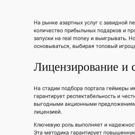
На рынке азартных услуг с завидной 
количество прибыльных подарков и пр
запуски на real money и выигрывать. 
основываться, выбирая топовый игроц
Лицензирование и 
На стадии подбора портала геймеры и
гарантирует респектабельность и чест
выгодными акционными предложениями 
лицензией.
Ключевую роль выполняет и надежнос
Эта методика гарантирует повышенную