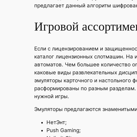
предлагает данный алгоритм шифровани
Игровой ассортиме
Если с лицензированием и защищеннос
каталог лицензионных слотмашин. На 
автоматов. Чем большее количество ori
каковые виды развлекательных дисцип
эмуляторы карточного и настольного фо
расформированы по разным разделам.
нужной игры.
Эмуляторы предлагаются знаменитыми
НетЭнт;
Push Gaming;