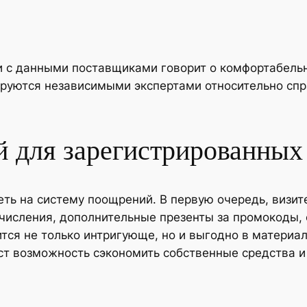
и с данными поставщиками говорит о комфортабельн
ируются независимыми экспертами относительно спр
 для зарегистрированных 
еть на систему поощрений. В первую очередь, визи
ачисления, дополнительные презенты за промокоды,
ится не только интригующе, но и выгодно в матери
ст возможность сэкономить собственные средства и