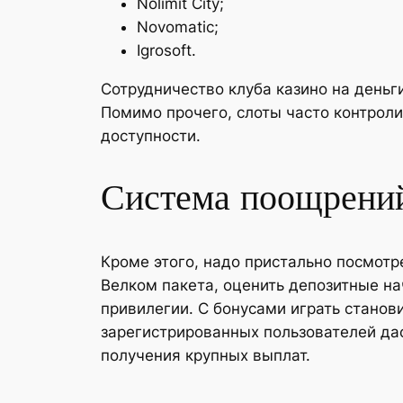
Nolimit City;
Novomatic;
Igrosoft.
Сотрудничество клуба казино на деньг
Помимо прочего, слоты часто контрол
доступности.
Система поощрений
Кроме этого, надо пристально посмотр
Велком пакета, оценить депозитные н
привилегии. С бонусами играть станов
зарегистрированных пользователей да
получения крупных выплат.