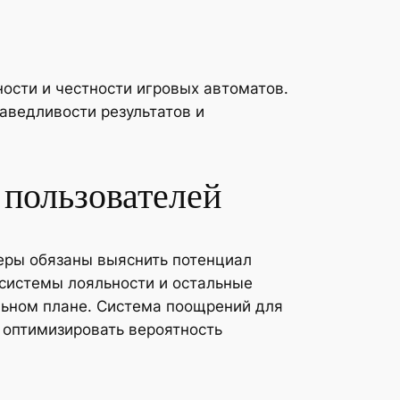
ости и честности игровых автоматов.
аведливости результатов и
пользователей
теры обязаны выяснить потенциал
 системы лояльности и остальные
альном плане. Система поощрений для
 оптимизировать вероятность