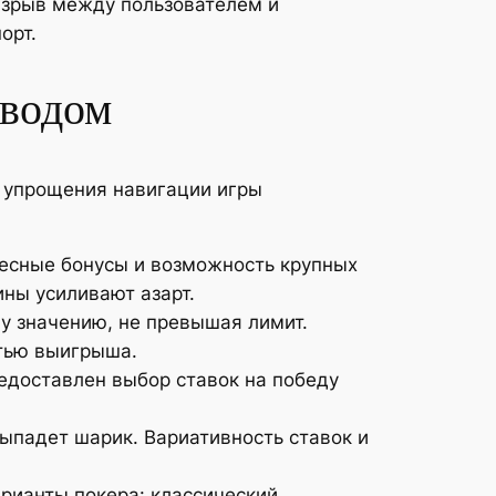
азрыв между пользователем и
орт.
ыводом
я упрощения навигации игры
есные бонусы и возможность крупных
ны усиливают азарт.
у значению, не превышая лимит.
тью выигрыша.
едоставлен выбор ставок на победу
выпадет шарик. Вариативность ставок и
рианты покера: классический,