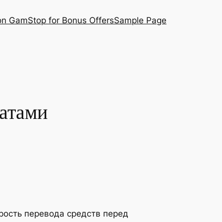
on GamStop for Bonus Offers
Sample Page
латами
рость перевода средств перед