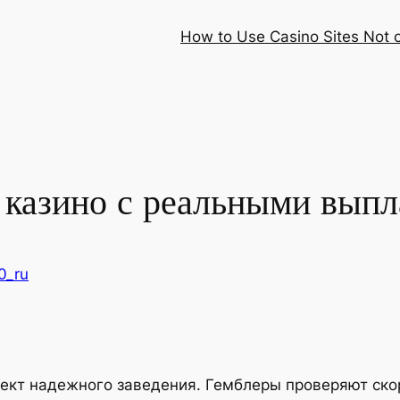
How to Use Casino Sites Not 
к казино с реальными вып
0_ru
кт надежного заведения. Гемблеры проверяют ско