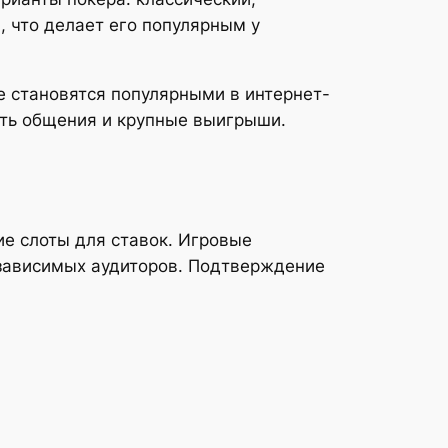
, что делает его популярным у
 становятся популярными в интернет-
сть общения и крупные выигрыши.
е слоты для ставок. Игровые
зависимых аудиторов. Подтверждение