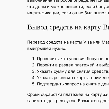
выполнения запросов определяется вы
что деньги можно вывести, если бонус
идентификации, если он не был выполн
Вывод средств на карту В
Перевод средств на карты Visa или M
выигрышей нужно:
Проверить, что условия бонусов в
Перейти в раздел платежей и выбр
Указать сумму для снятия средств
Указать реквизиты карты, примене
Подтвердить запрос на снятие ден
Сроки обработки платежей на карту за
занимать до трех суток. Возможен доп