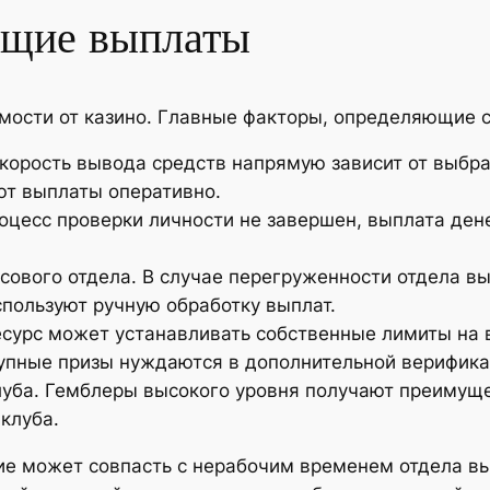
ющие выплаты
мости от казино. Главные факторы, определяющие с
корость вывода средств напрямую зависит от выбра
т выплаты оперативно.
оцесс проверки личности не завершен, выплата ден
сового отдела. В случае перегруженности отдела вы
спользуют ручную обработку выплат.
есурс может устанавливать собственные лимиты на
рупные призы нуждаются в дополнительной верифика
клуба. Гемблеры высокого уровня получают преимуще
 клуба.
ие может совпасть с нерабочим временем отдела вы