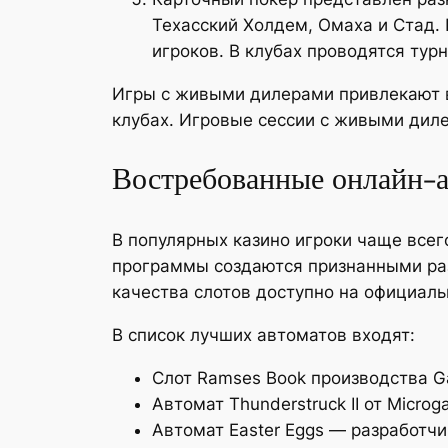
Техасский Холдем, Омаха и Стад. 
игроков. В клубах проводятся тур
Игры с живыми дилерами привлекают 
клубах. Игровые сессии с живыми дил
Востребованные онлайн-
В популярных казино игроки чаще всег
программы создаются признанными раз
качества слотов доступно на официаль
В список лучших автоматов входят:
Слот Ramses Book производства 
Автомат Thunderstruck II от Microg
Автомат Easter Eggs — разработчик