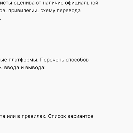
листы оценивают наличие официальной
ов, привилегии, схему перевода
.
ные платформы. Перечень способов
ы ввода и вывода:
та или в правилах. Список вариантов