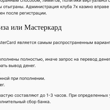
бранным способом, лимитов, политики виртуального
ы отыграны. Администрация клуба 7к казино вправе 
ен после регистрации.
иза или Мастеркард
asterCard является самым распространенным вариан
ыполнены полностью, иначе запрос на перевод денег
ать вывод денег.
.
нной при пополнении.
ег.
частую составляют до 1-3 часов. При определенных
олнительный сбор банка.