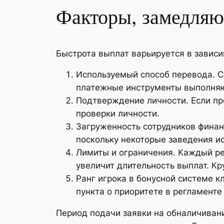
Факторы, замедля
Быстрота выплат варьируется в зависи
Используемый способ перевода. С
платежные инструменты выполняю
Подтверждение личности. Если пр
проверки личности.
Загруженность сотрудников финан
поскольку некоторые заведения и
Лимиты и ограничения. Каждый р
увеличит длительность выплат. К
Ранг игрока в бонусной системе 
пункта о приоритете в регламенте
Период подачи заявки на обналичиван