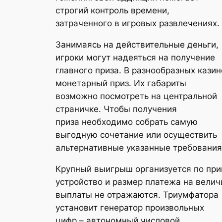
строгий контроль времени,
затраченного в игровых развлечениях.
Занимаясь на действительные деньги,
игроки могут надеяться на получение
главного приза. В разнообразных кази
монетарный приз. Их габариты
возможно посмотреть на центральной
страничке. Чтобы получения
приза необходимо собрать самую
выгодную сочетание или осуществить
альтернативные указанные требования
Крупный выигрыш организуется по при
устройство и размер платежа на велич
выплаты не отражаются. Триумфатора
установит генератор произвольных
цифр – автономный числовой