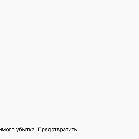
имого убытка. Предотвратить