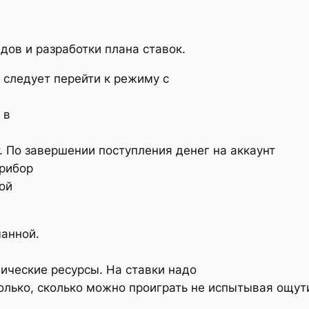
ов и разработки плана ставок.
, следует перейти к режиму с
 в
 По завершении поступления денег на аккаунт
прибор
ной
анной.
мические ресурсы. На ставки надо
только, сколько можно проиграть не испытывая ощут