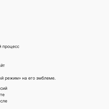
й процесс
айт
ый режим» на его эмблеме.
ссий
нте
осле