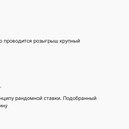
но проводится розыгрыш крупный
.
нципу рандомной ставки. Подобранный
ину