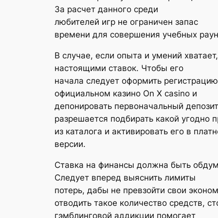
За расчет данного среди
любителей игр не ограничен запас
времени для совершения учебных раунд
В случае, если опыта и умений хватает
настоящими ставок. Чтобы его
начала следует оформить регистрацию
официальном казино On X casino и
депонировать первоначальный депозит.
разрешается подбирать какой угодно 
из каталога и активировать его в плат
версии.
Ставка на финансы должна быть обдум
Следует вперед выяснить лимиты
потерь, дабы не превзойти свои эконо
отводить такое количество средств, с
гэмблинговой аддикции помогает