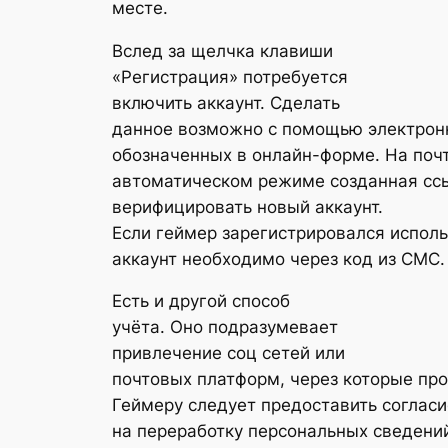
месте.
Вслед за щелчка клавиши
«Регистрация» потребуется
включить аккаунт. Сделать
данное возможно с помощью электронн
обозначенных в онлайн-форме. На поч
автоматическом режиме созданная ссы
верифицировать новый аккаунт.
Если геймер зарегистрировался исполь
аккаунт необходимо через код из СМС.
Есть и другой способ
учёта. Оно подразумевает
привлечение соц сетей или
почтовых платформ, через которые про
Геймеру следует предоставить согласи
на переработку персональных сведени