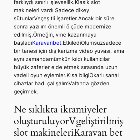
farklıydı sınırlı işlevsellik.Klasik slot
makineleri vardı Sadece dikey
sütunlarVeçeşitli işaretler.Ancak bir süre
sonra yazılım önemli ölçüde modernize
edilmiş.Örneğin,ivme kazanmaya
başladı
Karavanbet
.EtkilediOlumsuzsadece
bir tanesi için dış karizma video yuvası, ama
aynı zamandamümkün kıldı kullanıcılar
büyük zaferler elde etmek sırasında uzun
vadeli oyun eylemler.Kısa bilgiOkarlı sanal
cihazlar hadi çalışalımValtında gözden
geçirmek.
Ne sıklıkta ikramiyeler
oluşturuluyorVgeliştirilmiş
slot makineleriKaravan bet