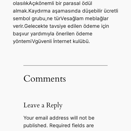
olasılıkAçıkönemli bir parasal ödül
almak.Kaydırma aşamasında düşebilir ücretli
sembol grubu,ne türVesağlam meblağlar
verir.Gelecekte tavsiye edilen ödeme için
başvur yardımıyla önerilen ödeme
yöntemiVgüvenli İnternet kulübü.
Comments
Leave a Reply
Your email address will not be
published.
Required fields are