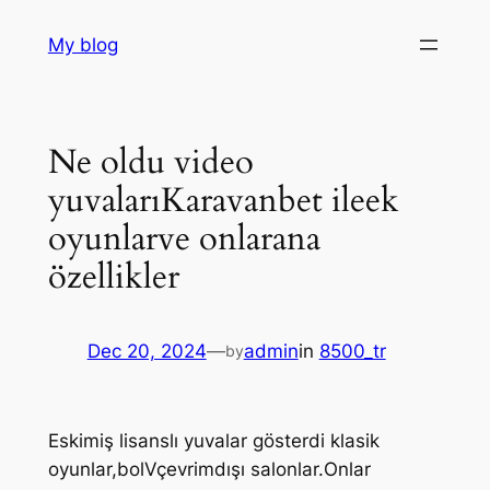
Skip
My blog
to
content
Ne oldu video
yuvalarıKaravanbet ileek
oyunlarve onlarana
özellikler
Dec 20, 2024
—
admin
in
8500_tr
by
Eskimiş lisanslı yuvalar gösterdi klasik
oyunlar,bolVçevrimdışı salonlar.Onlar