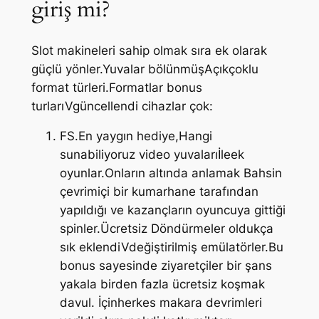
giriş mi?
Slot makineleri sahip olmak sıra ek olarak
güçlü yönler.Yuvalar bölünmüşAçıkçoklu
format türleri.Formatlar bonus
turlarıVgüncellendi cihazlar çok:
FS.En yaygın hediye,Hangi
sunabiliyoruz video yuvalarıİleek
oyunlar.Onların altında anlamak Bahsin
çevrimiçi bir kumarhane tarafından
yapıldığı ve kazançların oyuncuya gittiği
spinler.Ücretsiz Döndürmeler oldukça
sık eklendiVdeğiştirilmiş emülatörler.Bu
bonus sayesinde ziyaretçiler bir şans
yakala birden fazla ücretsiz koşmak
davul. İçinherkes makara devrimleri