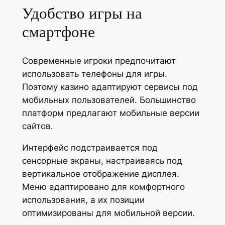
Удобство игры на
смартфоне
Современные игроки предпочитают
использовать телефоны для игры.
Поэтому казино адаптируют сервисы под
мобильных пользователей. Большинство
платформ предлагают мобильные версии
сайтов.
Интерфейс подстраивается под
сенсорные экраны, настраиваясь под
вертикальное отображение дисплея.
Меню адаптировано для комфортного
использования, а их позиции
оптимизированы для мобильной версии.