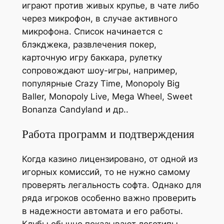
играют против живых крупье, в чате либо
через микрофон, в случае активного
микрофона. Список начинается с
блэкджека, развлечения покер,
карточную игру баккара, рулетку
сопровождают шоу-игры, например,
популярные Crazy Time, Monopoly Big
Baller, Monopoly Live, Mega Wheel, Sweet
Bonanza Candyland и др..
Работа программ и подтверждения
Когда казино лицензировано, от одной из
игорных комиссий, то не нужно самому
проверять легальность софта. Однако для
ряда игроков особенно важно проверить
в надежности автомата и его работы.