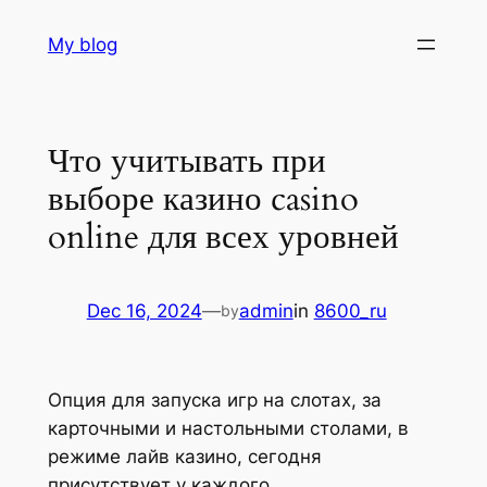
Skip
My blog
to
content
Что учитывать при
выборе казино casino
online для всех уровней
Dec 16, 2024
—
admin
in
8600_ru
by
Опция для запуска игр на слотах, за
карточными и настольными столами, в
режиме лайв казино, сегодня
присутствует у каждого