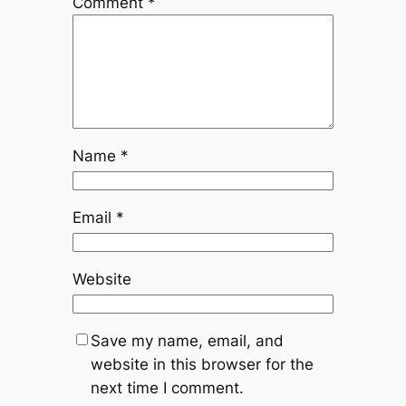
Comment
*
Name
*
Email
*
Website
Save my name, email, and
website in this browser for the
next time I comment.