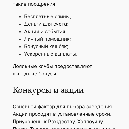
такие поощрения:
Бесплатные спины;
Деньги для счета;
Акции и события;
Личный помощник;
Бонусный кешбэк;
Ускоренные выплаты.
Лояльные клубы предоставляют
выгодные бонусы.
Конкурсы и акции
Основной фактор для выбора заведения.
Акции проходят в установленные сроки.
Приурочены к Рождеству, Хэллоуину,