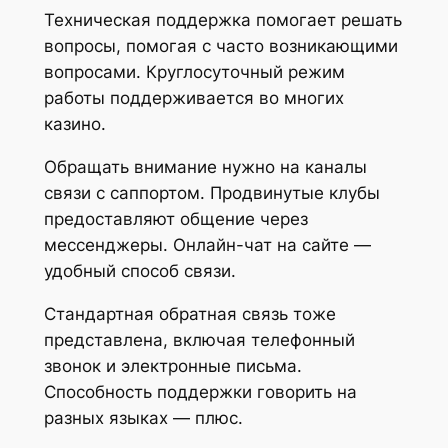
Техническая поддержка помогает решать
вопросы, помогая с часто возникающими
вопросами. Круглосуточный режим
работы поддерживается во многих
казино.
Обращать внимание нужно на каналы
связи с саппортом. Продвинутые клубы
предоставляют общение через
мессенджеры. Онлайн-чат на сайте —
удобный способ связи.
Стандартная обратная связь тоже
представлена, включая телефонный
звонок и электронные письма.
Способность поддержки говорить на
разных языках — плюс.