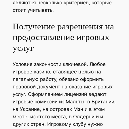
являются несколько критериев, которые
стоит учитывать.
Получение разрешения на
предоставление игровых
услуг
Условие законности ключевой. Любое
игровое казино, ставящее целью на
легальную работу, обязано оформить
правовой документ на оказание игровых
услуг. Оформлением лицензий ведают
игровые комиссии из Мальты, в Британии,
на Украине, на островах Мэн и в этом
месте, из этого места, в Олдерни и и
других стран. Игровому клубу нужно