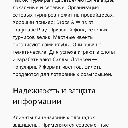
Пасхе. Турниры подразделяются на виды:
локальные и сетевые. Организация
сетевых турниров лежит на провайдерах.
Хороший пример: Drops & Wins от
Pragmatic Play. Призовой фонд сетевых
турниров велик. Местные ивенты
организуют сами клубы. Они обычно
тематические. Для успеха играют в слоты
и зарабатывают баллы. Лотереи —
популярный формат ивентов. Билеты
продаются для лотерейных розыгрышей.
Надежность и защита
информации
Клиенты лицензионных площадок
защищены. Применяются современные