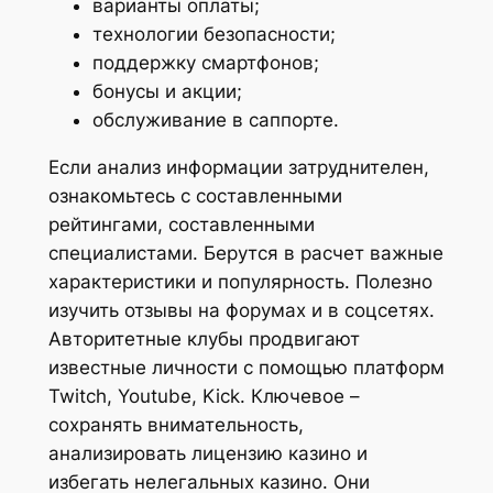
варианты оплаты;
технологии безопасности;
поддержку смартфонов;
бонусы и акции;
обслуживание в саппорте.
Если анализ информации затруднителен,
ознакомьтесь с составленными
рейтингами, составленными
специалистами. Берутся в расчет важные
характеристики и популярность. Полезно
изучить отзывы на форумах и в соцсетях.
Авторитетные клубы продвигают
известные личности с помощью платформ
Twitch, Youtube, Kick. Ключевое –
сохранять внимательность,
анализировать лицензию казино и
избегать нелегальных казино. Они