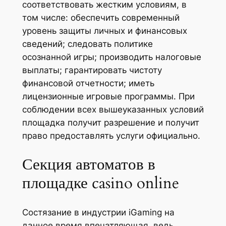
соответствовать жестким условиям, в
том числе: обеспечить современный
уровень защиты личных и финансовых
сведений; следовать политике
осознанной игры; производить налоговые
выплаты; гарантировать чистоту
финансовой отчетности; иметь
лицензионные игровые программы. При
соблюдении всех вышеуказанных условий
площадка получит разрешение и получит
право предоставлять услуги официально.
Секция автоматов в
площадке casino online
Состязание в индустрии iGaming на
данное время впечатляющая, ведь