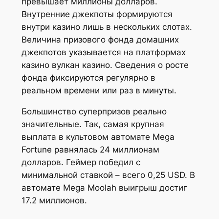
превышает миллионы долларов.
Внутренние джекпоты формируются
внутри казино лишь в нескольких слотах.
Величина призового фонда домашних
джекпотов указывается на платформах
казино вулкан казино. Сведения о росте
фонда фиксируются регулярно в
реальном времени или раз в минуты.
Большинство суперпризов реально
значительные. Так, самая крупная
выплата в культовом автомате Mega
Fortune равнялась 24 миллионам
долларов. Геймер победил с
минимальной ставкой – всего 0,25 USD. В
автомате Mega Moolah выигрыш достиг
17.2 миллионов.