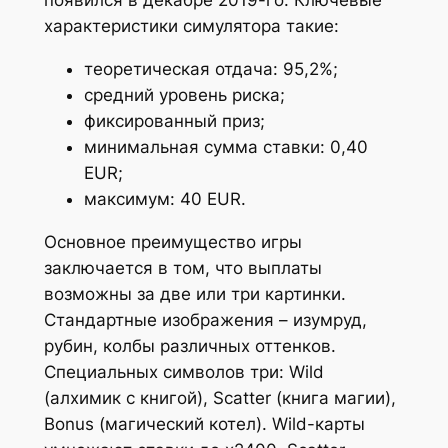
появился в декабре 2019-го. Ключевые
характеристики симулятора такие:
теоретическая отдача: 95,2%;
средний уровень риска;
фиксированный приз;
минимальная сумма ставки: 0,40
EUR;
максимум: 40 EUR.
Основное преимущество игры
заключается в том, что выплаты
возможны за две или три картинки.
Стандартные изображения – изумруд,
рубин, колбы различных оттенков.
Специальных символов три: Wild
(алхимик с книгой), Scatter (книга магии),
Bonus (магический котел). Wild-карты