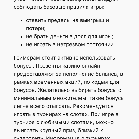
соблюдать базовые правила игры:
ставить пределы на выигрыш и
потери;
не брать деньги в долг для игры;
не играть в нетрезвом состоянии.
Геймерам стоит активно использовать
бонусы. Презенты казино онлайн
предоставляют за пополнение баланса, в
рамках временных акций, по кодам для
бонусов. Желательно выбирать бонусы с
минимальным множителем: такие бонусы
легче всего отыграть. Рекомендуется
играть в турнирах на слотах. При игре в
турнире с любимыми слотами, можно
выиграть крупный приз, близкий к
суперпризу. Информация о турнирах