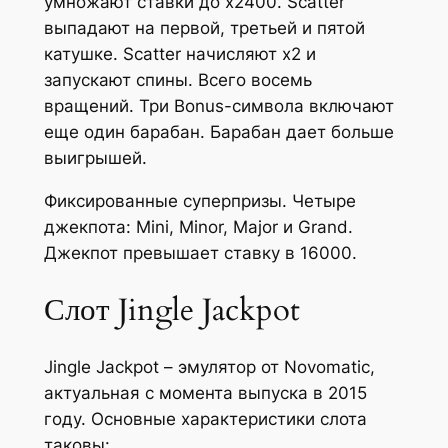
умножают ставки до x2400. Scatter
выпадают на первой, третьей и пятой
катушке. Scatter начисляют x2 и
запускают спины. Всего восемь
вращений. Три Bonus-символа включают
еще один барабан. Барабан дает больше
выигрышей.
Фиксированные суперпризы. Четыре
джекпота: Mini, Minor, Major и Grand.
Джекпот превышает ставку в 16000.
Слот Jingle Jackpot
Jingle Jackpot – эмулятор от Novomatic,
актуальная с момента выпуска в 2015
году. Основные характеристики слота
таковы: