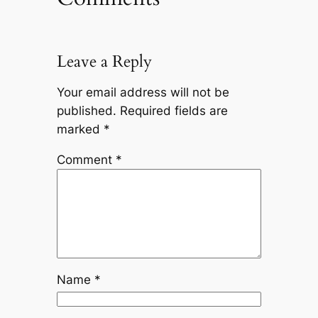
Leave a Reply
Your email address will not be
published.
Required fields are
marked
*
Comment
*
Name
*