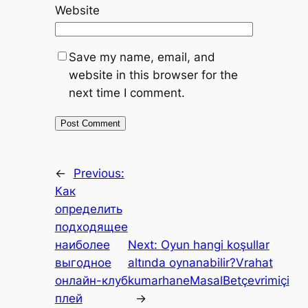
Website
Save my name, email, and
website in this browser for the
next time I comment.
←
Previous:
Как
определить
подходящее
наиболее
Next:
Oyun hangi koşullar
выгодное
altında oynanabilir?Vrahat
онлайн-клуб
kumarhaneMasalBetçevrimiçi
плей
→