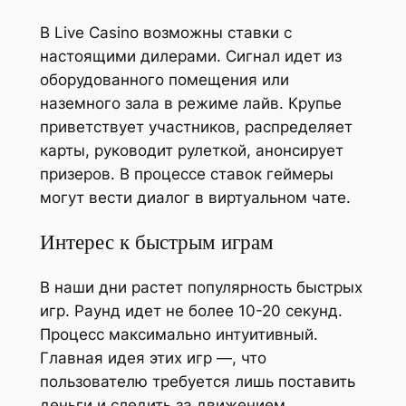
В Live Casino возможны ставки с
настоящими дилерами. Сигнал идет из
оборудованного помещения или
наземного зала в режиме лайв. Крупье
приветствует участников, распределяет
карты, руководит рулеткой, анонсирует
призеров. В процессе ставок геймеры
могут вести диалог в виртуальном чате.
Интерес к быстрым играм
В наши дни растет популярность быстрых
игр. Раунд идет не более 10-20 секунд.
Процесс максимально интуитивный.
Главная идея этих игр —, что
пользователю требуется лишь поставить
деньги и следить за движением