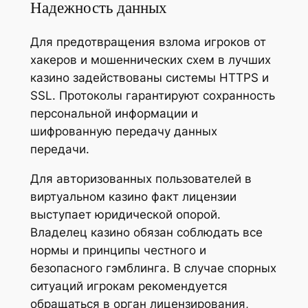
Надежность данных
Для предотвращения взлома игроков от
хакеров и мошеннических схем в лучших
казино задействованы системы HTTPS и
SSL. Протоколы гарантируют сохранность
персональной информации и
шифрованную передачу данных
передачи.
Для авторизованных пользователей в
виртуальном казино факт лицензии
выступает юридической опорой.
Владелец казино обязан соблюдать все
нормы и принципы честного и
безопасного гэмблинга. В случае спорных
ситуаций игрокам рекомендуется
обращаться в орган лицензирования,