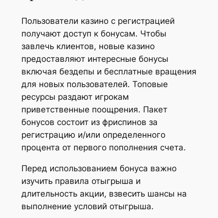
Пользователи казино с регистрацией
получают доступ к бонусам. Чтобы
завлечь клиентов, новые казино
предоставляют интересные бонусы
включая бездепы и бесплатные вращения
для новых пользователей. Топовые
ресурсы раздают игрокам
приветственные поощрения. Пакет
бонусов состоит из фриспинов за
регистрацию и/или определенного
процента от первого пополнения счета.
Перед использованием бонуса важно
изучить правила отыгрыша и
длительность акции, взвесить шансы на
выполнение условий отыгрыша.