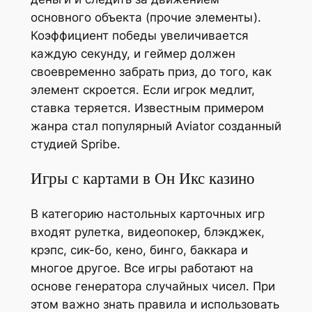
основного объекта (прочие элементы).
Коэффициент победы увеличивается
каждую секунду, и геймер должен
своевременно забрать приз, до того, как
элемент скроется. Если игрок медлит,
ставка теряется. Известным примером
жанра стал популярный Aviator созданный
студией Spribe.
Игры с картами в Он Икс казино
В категорию настольных карточных игр
входят рулетка, видеопокер, блэкджек,
крэпс, сик-бо, кено, бинго, баккара и
многое другое. Все игры работают на
основе генератора случайных чисел. При
этом важно знать правила и использовать