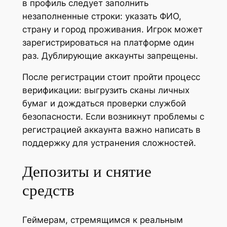
в профиль следует заполнить
незаполненные строки: указать ФИО,
страну и город проживания. Игрок может
зарегистрироваться на платформе один
раз. Дублирующие аккаунты запрещены.
После регистрации стоит пройти процесс
верификации: выгрузить сканы личных
бумаг и дождаться проверки службой
безопасности. Если возникнут проблемы с
регистрацией аккаунта важно написать в
поддержку для устранения сложностей.
Депозиты и снятие
средств
Геймерам, стремящимся к реальным