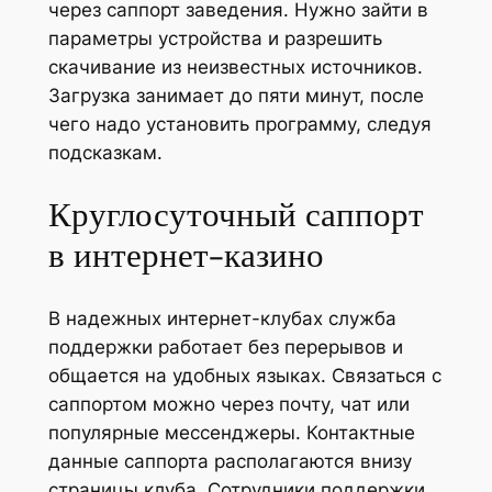
через саппорт заведения. Нужно зайти в
параметры устройства и разрешить
скачивание из неизвестных источников.
Загрузка занимает до пяти минут, после
чего надо установить программу, следуя
подсказкам.
Круглосуточный саппорт
в интернет-казино
В надежных интернет-клубах служба
поддержки работает без перерывов и
общается на удобных языках. Связаться с
саппортом можно через почту, чат или
популярные мессенджеры. Контактные
данные саппорта располагаются внизу
страницы клуба. Сотрудники поддержки