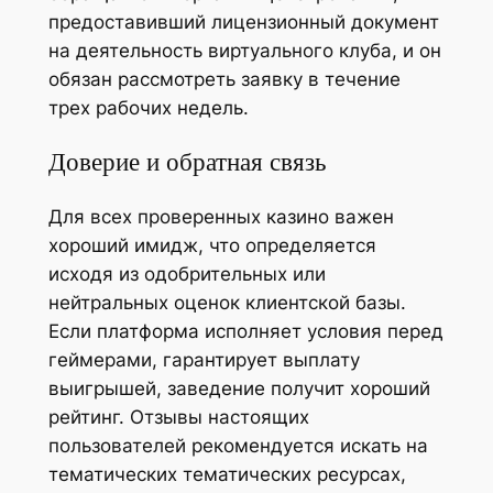
предоставивший лицензионный документ
на деятельность виртуального клуба, и он
обязан рассмотреть заявку в течение
трех рабочих недель.
Доверие и обратная связь
Для всех проверенных казино важен
хороший имидж, что определяется
исходя из одобрительных или
нейтральных оценок клиентской базы.
Если платформа исполняет условия перед
геймерами, гарантирует выплату
выигрышей, заведение получит хороший
рейтинг. Отзывы настоящих
пользователей рекомендуется искать на
тематических тематических ресурсах,