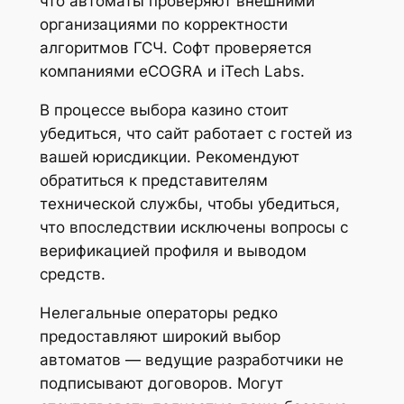
что автоматы проверяют внешними
организациями по корректности
алгоритмов ГСЧ. Софт проверяется
компаниями eCOGRA и iTech Labs.
В процессе выбора казино стоит
убедиться, что сайт работает с гостей из
вашей юрисдикции. Рекомендуют
обратиться к представителям
технической службы, чтобы убедиться,
что впоследствии исключены вопросы с
верификацией профиля и выводом
средств.
Нелегальные операторы редко
предоставляют широкий выбор
автоматов — ведущие разработчики не
подписывают договоров. Могут