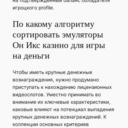
на подтвержденный баланс обладателя
игроцкого profile.
По какому алгоритму
сортировать эмуляторы
Он Икс казино для игры
на деньги
Чтобы иметь крупные денежные
вознаграждения, нужно продумано
приступать к нахождению лицензионных
видеослотов. Уместно принимать во
внимание их ключевые характеристики,
каковые влияют на потенциал выпадения
крупных денежных вознаграждений. К
коллекции основных критериев