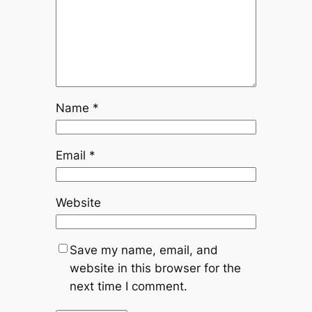
Name
*
Email
*
Website
Save my name, email, and
website in this browser for the
next time I comment.