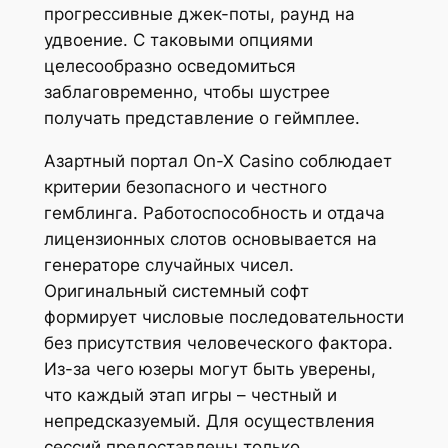
прогрессивные джек-поты, раунд на
удвоение. С таковыми опциями
целесообразно осведомиться
заблаговременно, чтобы шустрее
получать представление о геймплее.
Азартный портал On-X Casino соблюдает
критерии безопасного и честного
гемблинга. Работоспособность и отдача
лицензионных слотов основывается на
генераторе случайных чисел.
Оригинальный системный софт
формирует числовые последовательности
без присутствия человеческого фактора.
Из-за чего юзеры могут быть уверены,
что каждый этап игры – честный и
непредсказуемый. Для осуществления
сессий предоставлены только