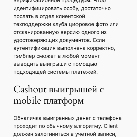
верификационной процедуры. Чтоб
идентифицировать особу, достаточно
послать в отдел клиентской
техподдержки клуба цифровое фото или
отсканированную версию одного из
удостоверяющих документов. Если
аутентификация выполнена корректно,
гэмблер сможет в любой момент
выводить выигрыши с помощью
подходящей системы платежей.
Cashout выигрышей с
mobile платформ
Обналичка выигранных денег с телефона
проходит по обычному алгоритму. Client
должен залогиниться в учетной записи,