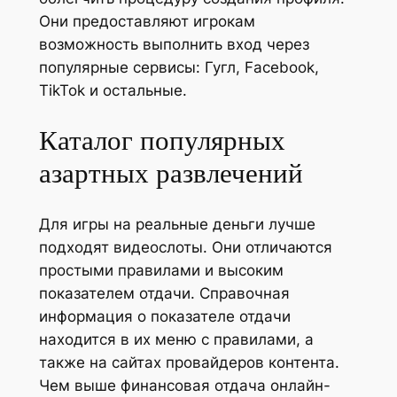
Они предоставляют игрокам
возможность выполнить вход через
популярные сервисы: Гугл, Facebook,
TikTok и остальные.
Каталог популярных
азартных развлечений
Для игры на реальные деньги лучше
подходят видеослоты. Они отличаются
простыми правилами и высоким
показателем отдачи. Справочная
информация о показателе отдачи
находится в их меню с правилами, а
также на сайтах провайдеров контента.
Чем выше финансовая отдача онлайн-