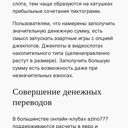
слота, тем чаще образуются на катушках
прибыльные сочетания пиктограмм.
Пользователям, что намерены заполучить
значительную денежную сумму, есть
смысл запускать азартные игры с опцией
джекпотов. Джекпоты в видеослотах
накопительного типа (целенаправленно
растут в размере). Заполучить большую
сумму есть возможность даже при
незначительных взносах.
Совершение денежных
переводов
В большинстве онлайн-клубах azino777
поддерживаются расчеты в евро и