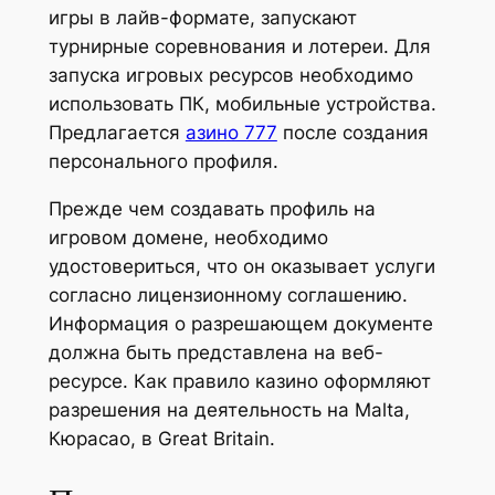
игры в лайв-формате, запускают
турнирные соревнования и лотереи. Для
запуска игровых ресурсов необходимо
использовать ПК, мобильные устройства.
Предлагается
азино 777
после создания
персонального профиля.
Прежде чем создавать профиль на
игровом домене, необходимо
удостовериться, что он оказывает услуги
согласно лицензионному соглашению.
Информация о разрешающем документе
должна быть представлена на веб-
ресурсе. Как правило казино оформляют
разрешения на деятельность на Malta,
Кюрасао, в Great Britain.