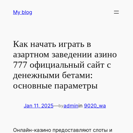
Skip
My blog
to
content
Как начать играть в
азартном заведении азино
777 официальный сайт с
денежными бетами:
основные параметры
Jan 11, 2025
—
admin
in
9020_wa
by
Онлайн-казино предоставляют слоты и