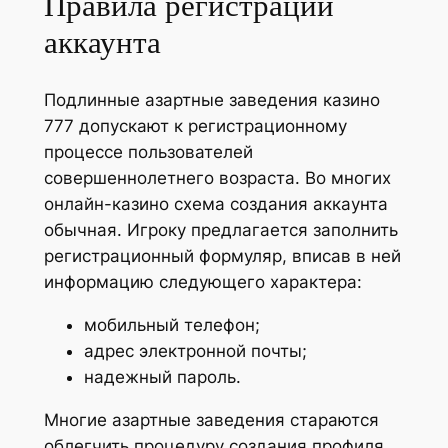
Правила регистрации
аккаунта
Подлинные азартные заведения казино
777 допускают к регистрационному
процессе пользователей
совершеннолетнего возраста. Во многих
онлайн-казино схема создания аккаунта
обычная. Игроку предлагается заполнить
регистрационный формуляр, вписав в ней
информацию следующего характера:
мобильный телефон;
адрес электронной почты;
надежный пароль.
Многие азартные заведения стараются
облегчить процедуру создания профиля.