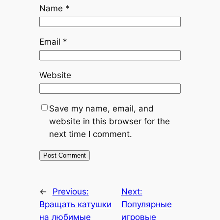
Name
*
Email
*
Website
Save my name, email, and
website in this browser for the
next time I comment.
←
Previous:
Next:
Вращать катушки
Популярные
на любимые
игровые