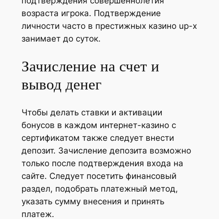
подтверждения совершеннолетия
возраста игрока. Подтверждение
личности часто в престижных казино up-x
занимает до суток.
Зачисление на счет и
вывод денег
Чтобы делать ставки и активации
бонусов в каждом интернет-казино с
сертификатом также следует внести
депозит. Зачисление депозита возможно
только после подтверждения входа на
сайте. Следует посетить финансовый
раздел, подобрать платежный метод,
указать сумму внесения и принять
платеж.