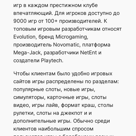
игр в каждом престижном клубе
впечатляющий. Для игроков доступно до
9000 игр от 100+ производителей. К
топовым игровым разработчикам относят
Evolution, бренд Microgaming,
производитель Novomatic, платформа
Mega-Jack, разработчики NetEnt и
создатели Playtech.
Чтобы клиентам было удобно игровых
сайтов игры распределены по разделам:
популярные слоты, новые игры,
симуляторы, карточные игры, слоты
видео, игры лайв, формат краш, столы
рулетки, слоты на джекпот и и
дополнительные игры. Обычно среди
клиентов наибольшим спросом