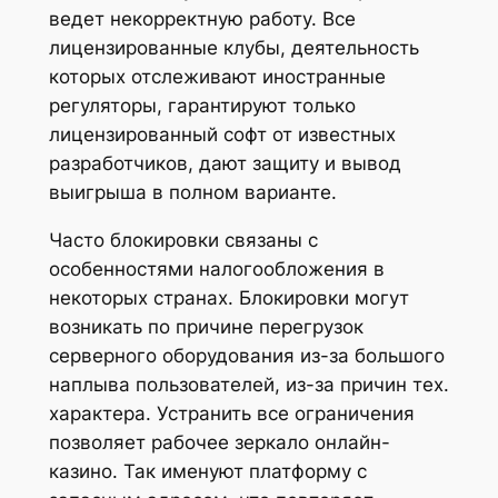
ведет некорректную работу. Все
лицензированные клубы, деятельность
которых отслеживают иностранные
регуляторы, гарантируют только
лицензированный софт от известных
разработчиков, дают защиту и вывод
выигрыша в полном варианте.
Часто блокировки связаны с
особенностями налогообложения в
некоторых странах. Блокировки могут
возникать по причине перегрузок
серверного оборудования из-за большого
наплыва пользователей, из-за причин тех.
характера. Устранить все ограничения
позволяет рабочее зеркало онлайн-
казино. Так именуют платформу с