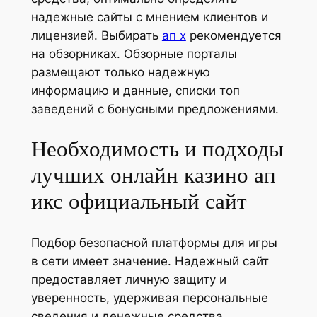
надежные сайты с мнением клиентов и
лицензией. Выбирать
ап х
рекомендуется
на обзорниках. Обзорные порталы
размещают только надежную
информацию и данные, списки топ
заведений с бонусными предложениями.
Необходимость и подходы
лучших онлайн казино ап
икс официальный сайт
Подбор безопасной платформы для игры
в сети имеет значение. Надежный сайт
предоставляет личную защиту и
уверенность, удерживая персональные
сведения и денежные средства.