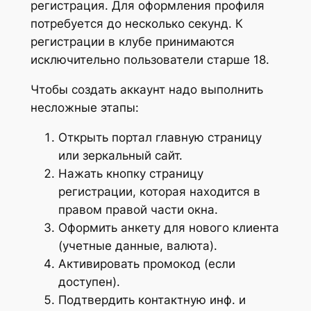
регистрация. Для оформления профиля
потребуется до несколько секунд. К
регистрации в клубе принимаются
исключительно пользователи старше 18.
Чтобы создать аккаунт надо выполнить
несложные этапы:
Открыть портал главную страницу
или зеркальный сайт.
Нажать кнопку страницу
регистрации, которая находится в
правом правой части окна.
Оформить анкету для нового клиента
(учетные данные, валюта).
Активировать промокод (если
доступен).
Подтвердить контактную инф. и