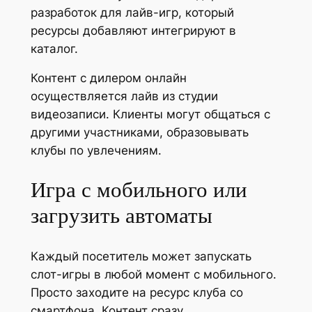
разработок для лайв-игр, который
ресурсы добавляют интегрируют в
каталог.
Контент с дилером онлайн
осуществляется лайв из студии
видеозаписи. Клиенты могут общаться с
другими участниками, образовывать
клубы по увлечениям.
Игра с мобильного или
загрузить автоматы
Каждый посетитель может запускать
слот-игры в любой момент с мобильного.
Просто заходите на ресурс клуба со
смартфона. Контент сразу