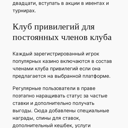
двадцати, вступать в акции в ивентах и
турнирах.
Клуб привилегий для
постоянных членов клуба
Каждый зарегистрированный игрок
популярных казино включаются в состав
членами клуба привилегий если она
предлагается на выбранной платформе.
Регулярные пользователи в праве
поэтапно наращивать статус за частые
ставки и дополнительно получать
выгоды. Сюда добавлены специальные
награды, спины для ставок,
дополнительный кешбек, услуги