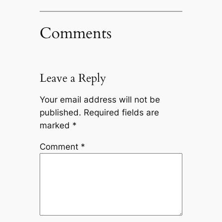
Comments
Leave a Reply
Your email address will not be
published.
Required fields are
marked
*
Comment
*