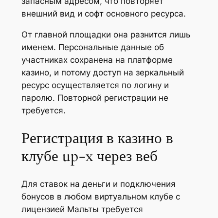
запасным адресом, что повторяет
внешний вид и софт основного ресурса.
От главной площадки она разнится лишь
именем. Персональные данные об
участниках сохранена на платформе
казино, и потому доступ на зеркальный
ресурс осуществляется по логину и
паролю. Повторной регистрации не
требуется.
Регистрация в казино в
клубе up-x через веб
Для ставок на деньги и подключения
бонусов в любом виртуальном клубе с
лицензией Мальты требуется