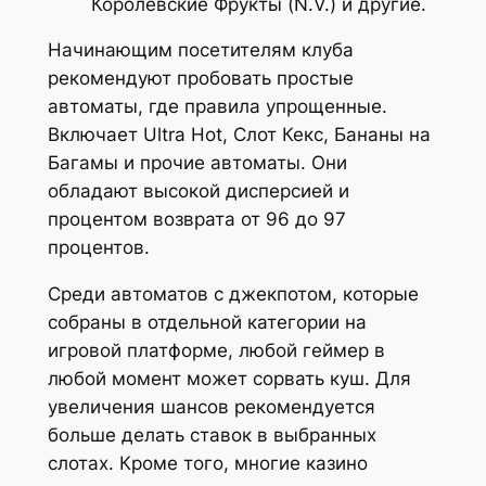
Королевские Фрукты (N.V.) и другие.
Начинающим посетителям клуба
рекомендуют пробовать простые
автоматы, где правила упрощенные.
Включает Ultra Hot, Слот Кекс, Бананы на
Багамы и прочие автоматы. Они
обладают высокой дисперсией и
процентом возврата от 96 до 97
процентов.
Среди автоматов с джекпотом, которые
собраны в отдельной категории на
игровой платформе, любой геймер в
любой момент может сорвать куш. Для
увеличения шансов рекомендуется
больше делать ставок в выбранных
слотах. Кроме того, многие казино