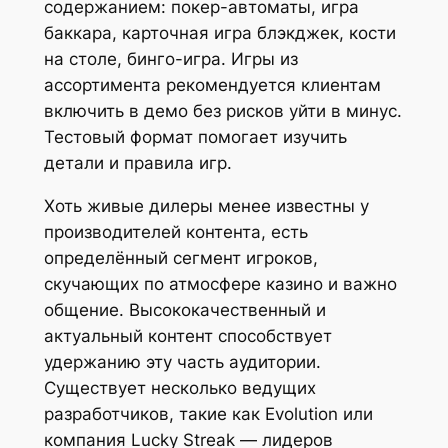
содержанием: покер-автоматы, игра
баккара, карточная игра блэкджек, кости
на столе, бинго-игра. Игры из
ассортимента рекомендуется клиентам
включить в демо без рисков уйти в минус.
Тестовый формат помогает изучить
детали и правила игр.
Хоть живые дилеры менее известны у
производителей контента, есть
определённый сегмент игроков,
скучающих по атмосфере казино и важно
общение. Высококачественный и
актуальный контент способствует
удержанию эту часть аудитории.
Существует несколько ведущих
разработчиков, такие как Evolution или
компания Lucky Streak — лидеров