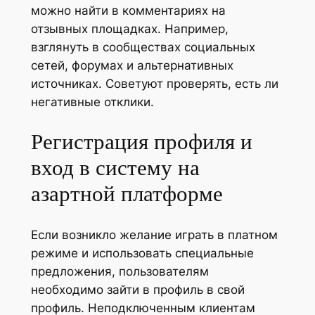
можно найти в комментариях на
отзывных площадках. Например,
взглянуть в сообществах социальных
сетей, форумах и альтернативных
источниках. Советуют проверять, есть ли
негативные отклики.
Регистрация профиля и
вход в систему на
азартной платформе
Если возникло желание играть в платном
режиме и использовать специальные
предложения, пользователям
необходимо зайти в профиль в свой
профиль. Неподключенным клиентам