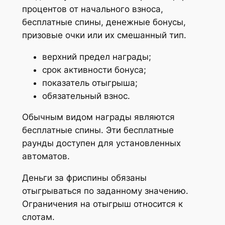
процентов от начального взноса,
бесплатные спины, денежные бонусы,
призовые очки или их смешанный тип.
верхний предел награды;
срок активности бонуса;
показатель отыгрыша;
обязательный взнос.
Обычным видом награды являются
бесплатные спины. Эти бесплатные
раунды доступен для установленных
автоматов.
Деньги за фриспины обязаны
отыгрываться по заданному значению.
Ограничения на отыгрыш относится к
слотам.