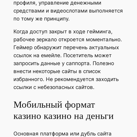
профиля, управление денежными
средствами и видеослотами выполняется
по тому же принципу.
Когда доступ закрыт в ходе гейминга,
рабочее зеркало откроется моментально.
Геймер обнаружит перечень актуальных
ссылок на емейле. Посетитель может
запросить данные у саппорта. Полезно
внести некоторые сайты в список
избранного. Не рекомендуется заходить
ссылки с небезопасных сайтов.
Мобильный формат
казино казино на деньги
Основная платформа или дубль сайта