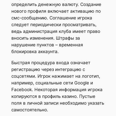
определить денежную валюту. Создание
нового профиля включает активацию по
смс-сообщению. Соглашение игрока
следует периодически просматривать,
ведь администрация клуба имеет право
вносить изменения. Штрафы за
нарушение пунктов – временная
блокировка аккаунта.
Быстрая процедура входа означает
регистрацию через интеграцию с
соцсетями. Игрок нажимает на логотип,
например, социальные сети Google и
Facebook. Некоторая информация игрока
копируются в профиль казино. Пустые
поля в личной записи необходимо указать
самостоятельно.