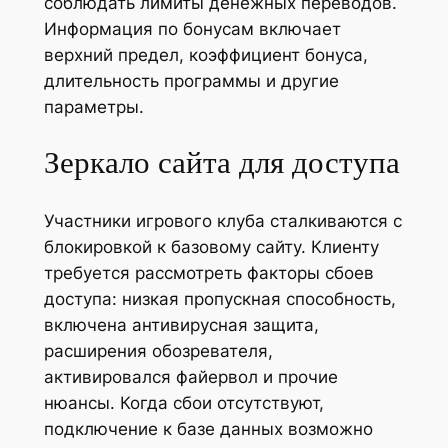
соблюдать лимиты денежных переводов.
Информация по бонусам включает
верхний предел, коэффициент бонуса,
длительность программы и другие
параметры.
Зеркало сайта для доступа
Участники игрового клуба сталкиваются с
блокировкой к базовому сайту. Клиенту
требуется рассмотреть факторы сбоев
доступа: низкая пропускная способность,
включена антивирусная защита,
расширения обозревателя,
активировался файервол и прочие
нюансы. Когда сбои отсутствуют,
подключение к базе данных возможно