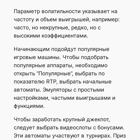
Параметр волатильности указывает на
частоту и объем выигрышей, например:
часто, но некрупные, редко, но с
высокими коэффициентами.
Начинающим подойдут популярные
игровые машины. Чтобы подобрать
популярные аппараты, необходимо
открыть “Популярные”, выбрать по
показателю RTP, выбрать начальные
автоматы. Эмуляторы с простыми
настройками, частыми выигрышами и
функциями.
Чтобы заработать крупный джекпот,
следует выбрать видеослоты с бонусами.
Эти автоматы участвуют в турнирах. Приз