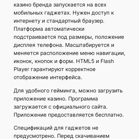
казино бренда запускается на всех
мобильных гаджетах. Нужен доступ к
интернету и стандартный браузер.
Платформа автоматически
подстраивается под размеры, положение
дисплея телефона. Масштабируется и
меняется расположение меню навигации,
иконок, кнопок и форм. HTML5 и Flash
Player гарантируют корректное
отображение интерфейса.
Для удобного гейминга, можно загрузить
приложение казино. Программа
загружается с официального сайта.
Приложение предоставляется бесплатно.
Спецификаций для гаджетов не
предусмотрено. Перед скачиванием