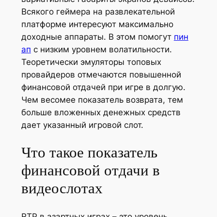
Всякого геймера на развлекательной
платформе интересуют максимально
доходные аппараты. В этом помогут
пин
ап
с низким уровнем волатильности.
Теоретически эмуляторы топовых
провайдеров отмечаются повышенной
финансовой отдачей при игре в долгую.
Чем весомее показатель возврата, тем
больше вложенных денежных средств
дает указанный игровой слот.
Что такое показатель
финансовой отдачи в
видеослотах
RTP в азартных играх – это уровень