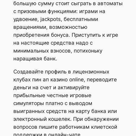
большую сумму стоит сыграть в автоматы
с призовыми функциями: играми на
удвоение, jackpots, бесплатными
вращениями, возможностью
приобретения бонуса. Приступить к игре
на настоящие средства надо с
минимальных взносов, потихоньку
наращивая банк.
Создавайте профиль в лицензионных
клубах пин ап казино online, переводите
деньги на счет и активируйте
прибыльные честные игровые
симуляторы платно с выводом
выигранных средств на карту банка или
электронный кошелек. При обнаружении
вопросов пишите работникам клиетской
поддержки в онлайн-чате.