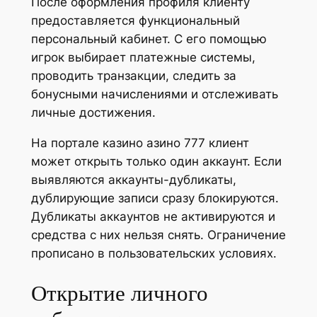
После оформления профиля клиенту
предоставляется функциональный
персональный кабинет. С его помощью
игрок выбирает платежные системы,
проводить транзакции, следить за
бонусными начислениями и отслеживать
личные достижения.
На портале казино азино 777 клиент
может открыть только один аккаунт. Если
выявляются аккаунты-дубликаты,
дублирующие записи сразу блокируются.
Дубликаты аккаунтов не активируются и
средства с них нельзя снять. Ограничение
прописано в пользовательских условиях.
Открытие личного