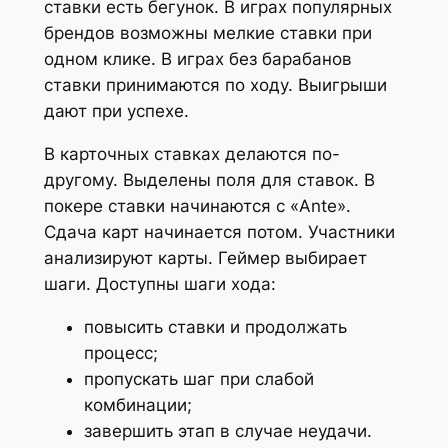
ставки есть бегунок. В играх популярных
брендов возможны мелкие ставки при
одном клике. В играх без барабанов
ставки принимаются по ходу. Выигрыши
дают при успехе.
В карточных ставках делаются по-
другому. Выделены поля для ставок. В
покере ставки начинаются с «Ante».
Сдача карт начинается потом. Участники
анализируют карты. Геймер выбирает
шаги. Доступны шаги хода:
повысить ставки и продолжать
процесс;
пропускать шаг при слабой
комбинации;
завершить этап в случае неудачи.