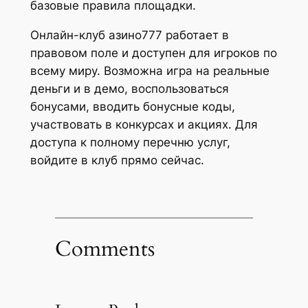
базовые правила площадки.
Онлайн-клуб азино777 работает в
правовом поле и доступен для игроков по
всему миру. Возможна игра на реальные
деньги и в демо, воспользоваться
бонусами, вводить бонусные коды,
участвовать в конкурсах и акциях. Для
доступа к полному перечню услуг,
войдите в клуб прямо сейчас.
Comments