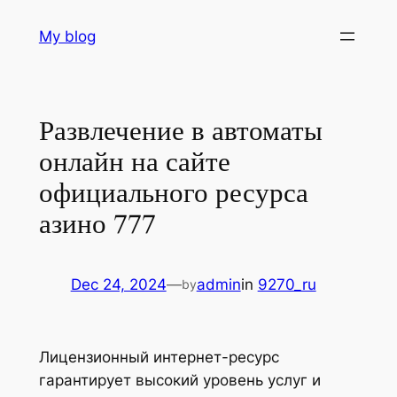
Skip
My blog
to
content
Развлечение в автоматы
онлайн на сайте
официального ресурса
азино 777
Dec 24, 2024
—
admin
in
9270_ru
by
Лицензионный интернет-ресурс
гарантирует высокий уровень услуг и