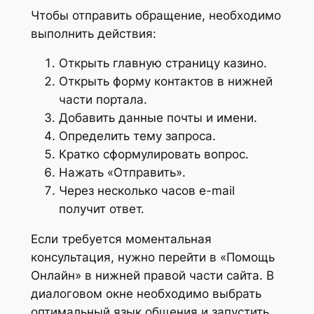
Чтобы отправить обращение, необходимо
выполнить действия:
Открыть главную страницу казино.
Открыть форму контактов в нижней
части портала.
Добавить данные почты и имени.
Определить тему запроса.
Кратко сформулировать вопрос.
Нажать «Отправить».
Через несколько часов e-mail
получит ответ.
Если требуется моментальная
консультация, нужно перейти в «Помощь
Онлайн» в нижней правой части сайта. В
диалоговом окне необходимо выбрать
оптимальный язык общения и запустить