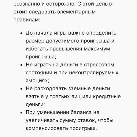
осознанно и осторожно. С этой целью
стоит следовать элементарным
правилам:
До начала игры важно определить
размер допустимого проигрыша и
избегать превышения максимум
проигрыша;
Не играть на деньги в стрессовом
состоянии и при неконтролируемых
эмоциях;
Не расходовать заемные деньги
взятые у третьих лиц или кредитные
деньги;
При уменьшении баланса не
увеличивать сумму ставок, чтобы
компенсировать проигрыш.