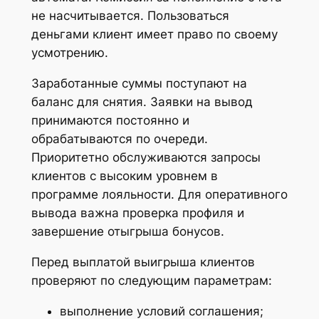
не насчитывается. Пользоваться
деньгами клиент имеет право по своему
усмотрению.
Заработанные суммы поступают на
баланс для снятия. Заявки на вывод
принимаются постоянно и
обрабатываются по очереди.
Приоритетно обслуживаются запросы
клиентов с высоким уровнем в
программе лояльности. Для оперативного
вывода важна проверка профиля и
завершение отыгрыша бонусов.
Перед выплатой выигрыша клиентов
проверяют по следующим параметрам:
выполнение условий соглашения;