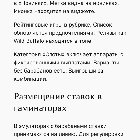
в «Новинки». Метка видна на новинках.
Иконка находится на виджете.
Рейтинговые игры в рубрике. Список
обновляется предпочтениями. Релизы как
Wild Buffalo находятся в топе.
Категория «Слоты» включает аппараты с
фиксированными выплатами. Варианты
без барабанов есть. Выигрыши за
комбинации.
Размещение ставок в
гаминаторах
В эмуляторах с барабанами ставки
принимаются на линию. Для регулировки