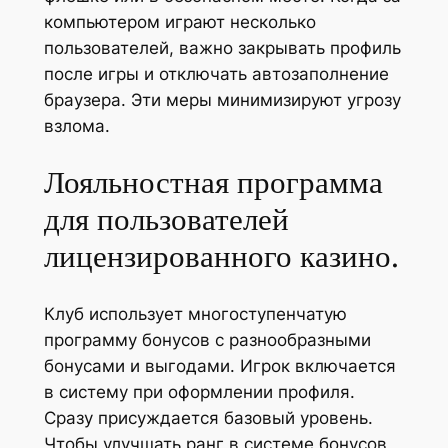
компьютером играют несколько
пользователей, важно закрывать профиль
после игры и отключать автозаполнение
браузера. Эти меры минимизируют угрозу
взлома.
Лояльностная программа
для пользователей
лицензированного казино.
Клуб использует многоступенчатую
программу бонусов с разнообразными
бонусами и выгодами. Игрок включается
в систему при оформлении профиля.
Сразу присуждается базовый уровень.
Чтобы улучшать ранг в системе бонусов,