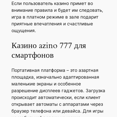
Если пользователь казино примет во
внимание правила и будет им следовать,
игра в платном режиме в зале подарит
приятные впечатления и счастливые
ощущения.
Казино azino 777 для
смартфонов
Портативная платформа – это азартная
площадка, изначально адаптированная
маленькие экраны и особенное
разрешение дисплеев гаджетов. Загрузка
происходит автоматически, если клиент
открывает автоматы с аппаратами через
браузер телефона или девайса. Для игры