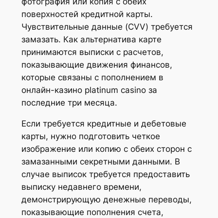
фотография или копия с обеих
поверхностей кредитной карты.
Чувствительные данные (CVV) требуется
замазать. Как альтернатива карте
принимаются выписки с расчетов,
показывающие движения финансов,
которые связаны с пополнением в
онлайн-казино platinum casino за
последние три месяца.
Если требуется кредитные и дебетовые
карты, нужно подготовить четкое
изображение или копию с обеих сторон с
замазанными секретными данными. В
случае выписок требуется предоставить
выписку недавнего времени,
демонстрирующую денежные переводы,
показывающие пополнения счета,