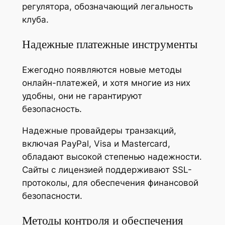
регулятора, обозначающий легальность
клуба.
Надежные платежные инструменты
Ежегодно появляются новые методы
онлайн-платежей, и хотя многие из них
удобны, они не гарантируют
безопасность.
Надежные провайдеры транзакций,
включая PayPal, Visa и Mastercard,
обладают высокой степенью надежности.
Сайты с лицензией поддерживают SSL-
протоколы, для обеспечения финансовой
безопасности.
Методы контроля и обеспечения