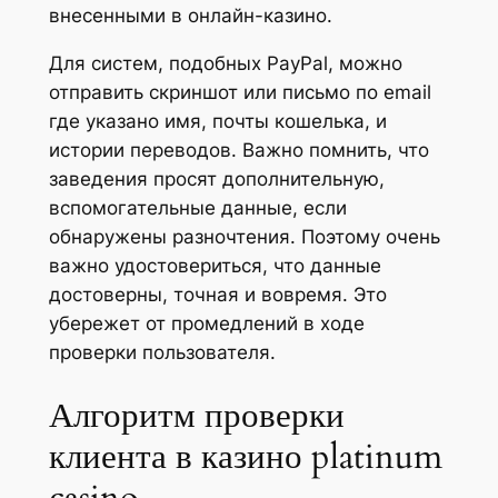
внесенными в онлайн-казино.
Для систем, подобных PayPal, можно
отправить скриншот или письмо по email
где указано имя, почты кошелька, и
истории переводов. Важно помнить, что
заведения просят дополнительную,
вспомогательные данные, если
обнаружены разночтения. Поэтому очень
важно удостовериться, что данные
достоверны, точная и вовремя. Это
убережет от промедлений в ходе
проверки пользователя.
Алгоритм проверки
клиента в казино platinum
casino