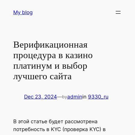
Skip
My blog
to
content
Верификационная
процедура в казино
платинум и выбор
лучшего сайта
Dec 23, 2024
—
admin
in
9330_ru
by
В этой статье будет рассмотрена
потребность в KYC (проверка KYC) в