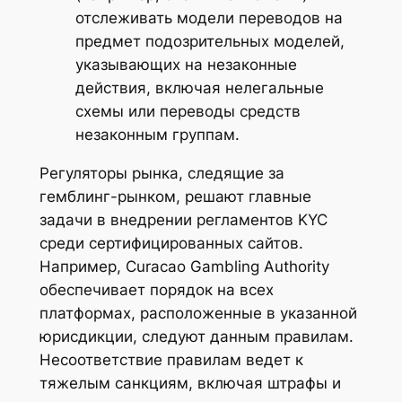
отслеживать модели переводов на
предмет подозрительных моделей,
указывающих на незаконные
действия, включая нелегальные
схемы или переводы средств
незаконным группам.
Регуляторы рынка, следящие за
гемблинг-рынком, решают главные
задачи в внедрении регламентов KYC
среди сертифицированных сайтов.
Например, Curacao Gambling Authority
обеспечивает порядок на всех
платформах, расположенные в указанной
юрисдикции, следуют данным правилам.
Несоответствие правилам ведет к
тяжелым санкциям, включая штрафы и