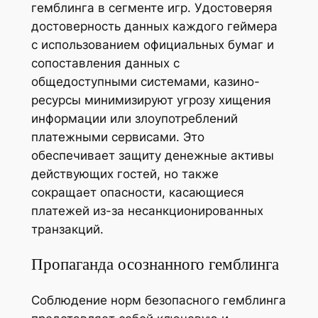
гемблинга в сегменте игр. Удостоверяя
достоверность данных каждого геймера
с использованием официальных бумаг и
сопоставления данных с
общедоступными системами, казино-
ресурсы минимизируют угрозу хищения
информации или злоупотреблений
платежными сервисами. Это
обеспечивает защиту денежные активы
действующих гостей, но также
сокращает опасности, касающиеся
платежей из-за несанкционированных
транзакций.
Пропаганда осознанного гемблинга
Соблюдение норм безопасного гемблинга