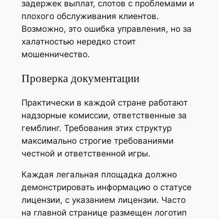
задержек выплат, слотов с проблемами и
плохого обслуживания клиентов.
Возможно, это ошибка управления, но за
халатностью нередко стоит
мошенничество.
Проверка документации
Практически в каждой стране работают
надзорные комиссии, ответственные за
гемблинг. Требования этих структур
максимально строгие требованиями
честной и ответственной игры.
Каждая легальная площадка должно
демонстрировать информацию о статусе
лицензии, с указанием лицензии. Часто
на главной странице размещен логотип