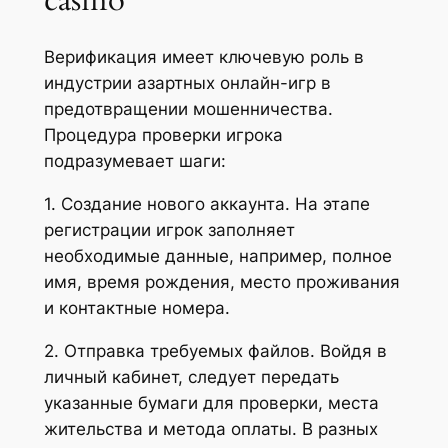
Верификация имеет ключевую роль в
индустрии азартных онлайн-игр в
предотвращении мошенничества.
Процедура проверки игрока
подразумевает шаги:
1. Создание нового аккаунта. На этапе
регистрации игрок заполняет
необходимые данные, например, полное
имя, время рождения, место проживания
и контактные номера.
2. Отправка требуемых файлов. Войдя в
личный кабинет, следует передать
указанные бумаги для проверки, места
жительства и метода оплаты. В разных