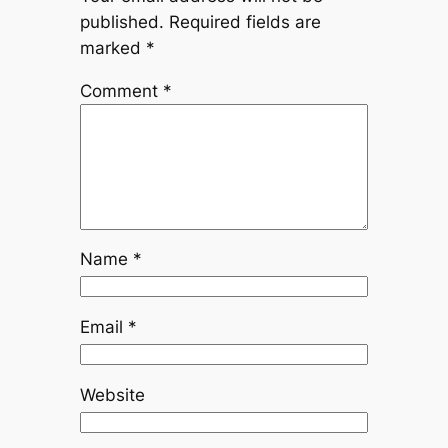
published.
Required fields are
marked
*
Comment
*
Name
*
Email
*
Website