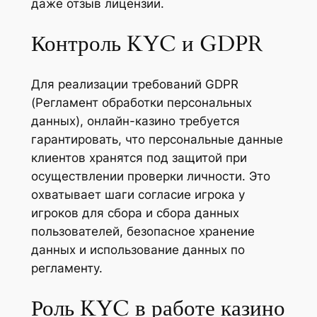
даже отзыв лицензии.
Контроль KYC и GDPR
Для реализации требований GDPR
(Регламент обработки персональных
данных), онлайн-казино требуется
гарантировать, что персональные данные
клиентов хранятся под защитой при
осуществлении проверки личности. Это
охватывает шаги согласие игрока у
игроков для сбора и сбора данных
пользователей, безопасное хранение
данных и использование данных по
регламенту.
Роль KYC в работе казино