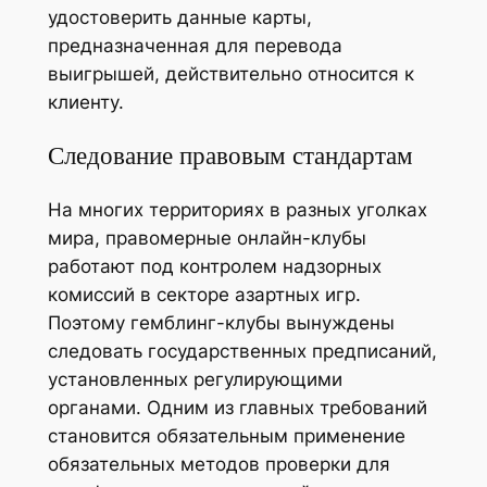
удостоверить данные карты,
предназначенная для перевода
выигрышей, действительно относится к
клиенту.
Следование правовым стандартам
На многих территориях в разных уголках
мира, правомерные онлайн-клубы
работают под контролем надзорных
комиссий в секторе азартных игр.
Поэтому гемблинг-клубы вынуждены
следовать государственных предписаний,
установленных регулирующими
органами. Одним из главных требований
становится обязательным применение
обязательных методов проверки для