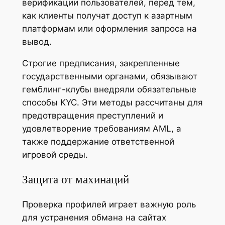
верификации пользователей, перед тем,
как клиенты получат доступ к азартным
платформам или оформления запроса на
вывод.
Строгие предписания, закрепленные
государственными органами, обязывают
гемблинг-клубы внедряли обязательные
способы KYC. Эти методы рассчитаны для
предотвращения преступлений и
удовлетворение требованиям AML, а
также поддержание ответственной
игровой среды.
Защита от махинаций
Проверка профилей играет важную роль
для устранения обмана на сайтах