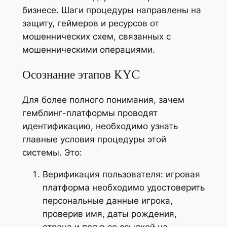
бизнесе. Шаги процедуры направлены на
защиту, геймеров и ресурсов от
мошеннических схем, связанных с
мошенническими операциями.
Осознание этапов KYC
Для более полного понимания, зачем
гемблинг-платформы проводят
идентификацию, необходимо узнать
главные условия процедуры этой
системы. Это:
Верификация пользователя: игровая
платформа необходимо удостоверить
персональные данные игрока,
проверив имя, даты рождения,