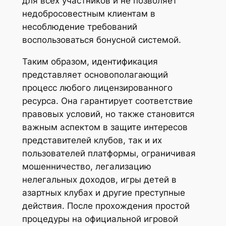
для всех участников и не позволяет
недобросовестным клиентам в
несоблюдение требований
воспользоваться бонусной системой.
Таким образом, идентификация
представляет основополагающий
процесс любого лицензированного
ресурса. Она гарантирует соответствие
правовых условий, но также становится
важным аспектом в защите интересов
представителей клубов, так и их
пользователей платформы, ограничивая
мошенничество, легализацию
нелегальных доходов, игры детей в
азартных клубах и другие преступные
действия. После прохождения простой
процедуры на официальной игровой