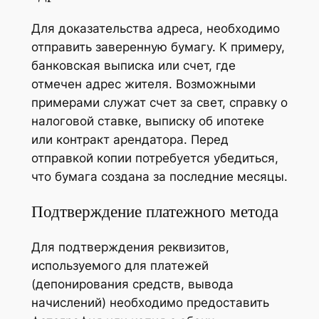
Для доказательства адреса, необходимо
отправить заверенную бумагу. К примеру,
банковская выписка или счет, где
отмечен адрес жителя. Возможными
примерами служат счет за свет, справку о
налоговой ставке, выписку об ипотеке
или контракт арендатора. Перед
отправкой копии потребуется убедиться,
что бумага создана за последние месяцы.
Подтверждение платежного метода
Для подтверждения реквизитов,
используемого для платежей
(депонирования средств, вывода
начислений) необходимо предоставить