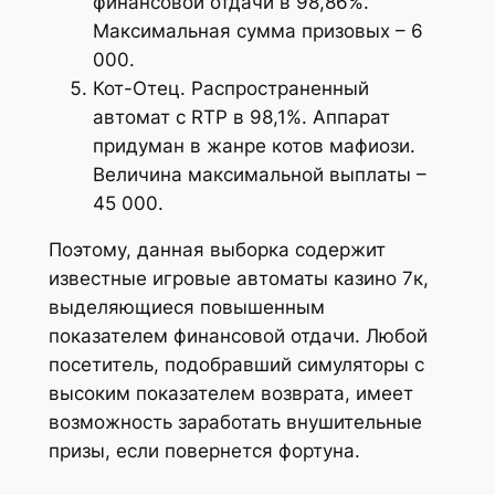
финансовой отдачи в 98,86%.
Максимальная сумма призовых – 6
000.
Кот-Отец. Распространенный
автомат с RTP в 98,1%. Аппарат
придуман в жанре котов мафиози.
Величина максимальной выплаты –
45 000.
Поэтому, данная выборка содержит
известные игровые автоматы казино 7к,
выделяющиеся повышенным
показателем финансовой отдачи. Любой
посетитель, подобравший симуляторы с
высоким показателем возврата, имеет
возможность заработать внушительные
призы, если повернется фортуна.