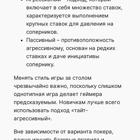
включает в себя множество ставок,
характеризуется выполнением
крупных ставок для давления на
соперников.
Пассивный – противоположность
агрессивному, основан на редких
ставках и даче инициативы
сопернику.
Менять стиль игры за столом
чрезвычайно важно, поскольку слишком
однотипная игра делает геймера
предсказуемым. Новичкам лучше всего
использовать подход «тайт-
агрессивный».
Вне зависимости от варианта покера,
важно изучить базовые правила и