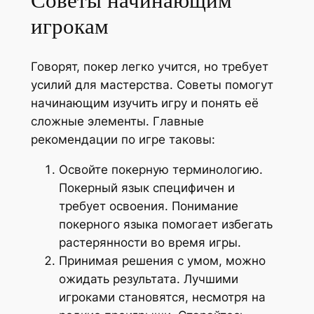
Советы начинающим
игрокам
Говорят, покер легко учится, но требует
усилий для мастерства. Советы помогут
начинающим изучить игру и понять её
сложные элементы. Главные
рекомендации по игре таковы:
Освойте покерную терминологию.
Покерный язык специфичен и
требует освоения. Понимание
покерного языка помогает избегать
растерянности во время игры.
Принимая решения с умом, можно
ожидать результата. Лучшими
игроками становятся, несмотря на