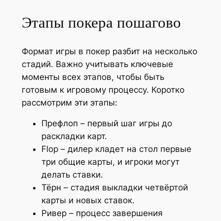
Этапы покера пошагово
Формат игры в покер разбит на несколько
стадий. Важно учитывать ключевые
моменты всех этапов, чтобы быть
готовым к игровому процессу. Коротко
рассмотрим эти этапы:
Префлоп – первый шаг игры до
раскладки карт.
Flop – дилер кладет на стол первые
три общие карты, и игроки могут
делать ставки.
Тёрн – стадия выкладки четвёртой
карты и новых ставок.
Ривер – процесс завершения