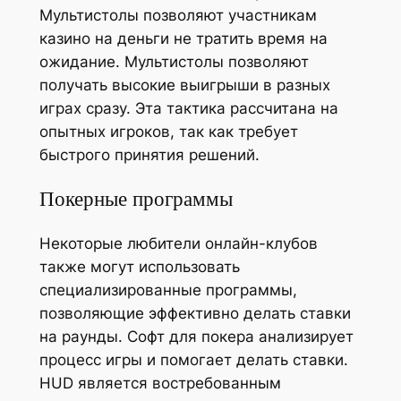
Мультистолы позволяют участникам
казино на деньги не тратить время на
ожидание. Мультистолы позволяют
получать высокие выигрыши в разных
играх сразу. Эта тактика рассчитана на
опытных игроков, так как требует
быстрого принятия решений.
Покерные программы
Некоторые любители онлайн-клубов
также могут использовать
специализированные программы,
позволяющие эффективно делать ставки
на раунды. Софт для покера анализирует
процесс игры и помогает делать ставки.
HUD является востребованным