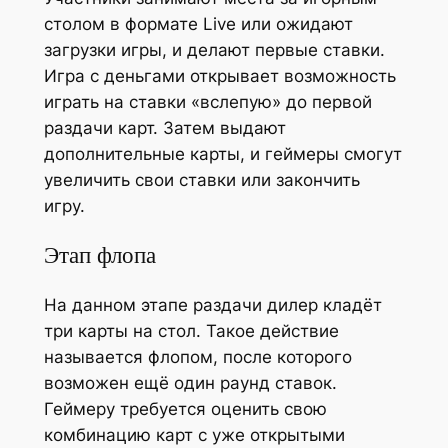
столом в формате Live или ожидают
загрузки игры, и делают первые ставки.
Игра с деньгами открывает возможность
играть на ставки «вслепую» до первой
раздачи карт. Затем выдают
дополнительные карты, и геймеры смогут
увеличить свои ставки или закончить
игру.
Этап флопа
На данном этапе раздачи дилер кладёт
три карты на стол. Такое действие
называется флопом, после которого
возможен ещё один раунд ставок.
Геймеру требуется оценить свою
комбинацию карт с уже открытыми