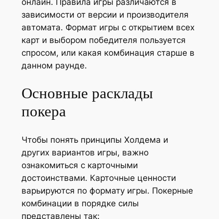
онлайн. Правила игры различаются в
зависимости от версии и производителя
автомата. Формат игры с открытием всех
карт и выбором победителя пользуется
спросом, или какая комбинация старше в
данном раунде.
Основные расклады
покера
Чтобы понять принципы Холдема и
других вариантов игры, важно
ознакомиться с карточными
достоинствами. Карточные ценности
варьируются по формату игры. Покерные
комбинации в порядке силы
представлены так: