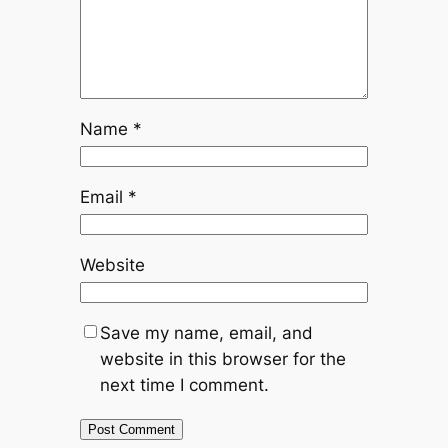
Name
*
Email
*
Website
Save my name, email, and
website in this browser for the
next time I comment.