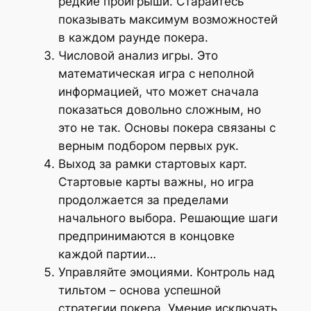
редкие проигрыши. Старайтесь
показывать максимум возможностей
в каждом раунде покера.
Числовой анализ игры. Это
математическая игра с неполной
информацией, что может сначала
показаться довольно сложным, но
это не так. Основы покера связаны с
верным подбором первых рук.
Выход за рамки стартовых карт.
Стартовые карты важны, но игра
продолжается за пределами
начального выбора. Решающие шаги
предпринимаются в концовке
каждой партии…
Управляйте эмоциями. Контроль над
тильтом – основа успешной
стратегии покера. Умение исключать