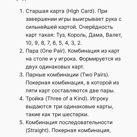
Старшая карта (High Card). При
завершении игры выигрывает рука с
сильнейшей картой. Очерёдность
карт такая: Туз, Король, Дама, Валет,
10, 9, 8, 7, 6, 5, 4, 3, 2.
Пара (One Pair). Комбинация из карт
на столе и у игрока. Формируется из
двух одинаковых карт.
Парные комбинации (Two Pairs).
Покерная комбинация, в которой из
пяти карт составляются две пары.
Тройка (Three of a Kind). Игроку
выдаются три одинаковые карты,
такие как три шестерки.
Комбинация последовательности
(Straight). Покерная комбинация,