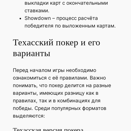
выкладки карт с окончательными
ставками.
Showdown – процесс расчёта
победителя по выложенным картам.
Техасский покер и его
варианты
Перед началом игры необходимо
ознакомиться с её правилами. Важно
понимать, что покер делится на разные
варианты, имеющих разницу как в
правилах, так и в комбинациях для
победы. Среди популярных форматов
выделяются:
Техасская версия покера