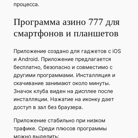
процесса.
Программа азино 777 для
смартфонов и планшетов
Приложение создано для гаджетов с iOS
и Android. Приложение предлагается
бесплатно, безопасно и совместимо с
другими программами. Инсталляция и
скачивание занимают около минуты.
Значок клуба виден на дисплее после
инсталляции. Нажатие на иконку дает
доступ в зал без браузера.
Приложение стабильно при низком
трафике. Среди плюсов программы
можно выделить: