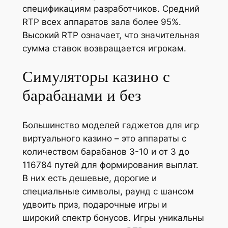
спецификациям разработчиков. Средний
RTP всех аппаратов зала более 95%.
Высокий RTP означает, что значительная
сумма ставок возвращается игрокам.
Симуляторы казино с
барабанами и без
Большинство моделей гаджетов для игр
виртуального казино – это аппараты с
количеством барабанов 3-10 и от 3 до
116784 путей для формирования выплат.
В них есть дешевые, дорогие и
специальные символы, раунд с шансом
удвоить приз, подарочные игры и
широкий спектр бонусов. Игры уникальны