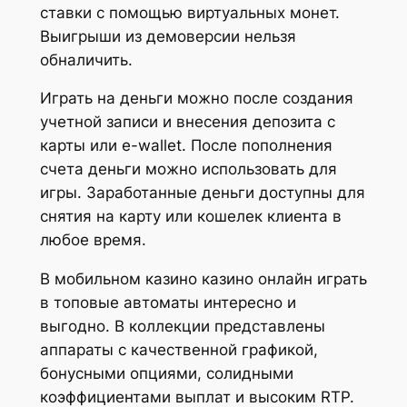
ставки с помощью виртуальных монет.
Выигрыши из демоверсии нельзя
обналичить.
Играть на деньги можно после создания
учетной записи и внесения депозита с
карты или e-wallet. После пополнения
счета деньги можно использовать для
игры. Заработанные деньги доступны для
снятия на карту или кошелек клиента в
любое время.
В мобильном казино казино онлайн играть
в топовые автоматы интересно и
выгодно. В коллекции представлены
аппараты с качественной графикой,
бонусными опциями, солидными
коэффициентами выплат и высоким RTP.