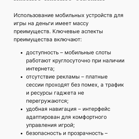
Использование мобильных устройств для
игры на деньги имеет массу
преимуществ. Ключевые аспекты
преимущества включают:
доступность – мобильные слоты
работают круглосуточно при наличии
интернета;
отсутствие рекламы – платные
сессии проходят без помех, а трафик
и ресурсы гаджета не
перегружаются;
удобная навигация – интерфейс
адаптирован для комфортного
управления игрой;
безопасность и прозрачность –