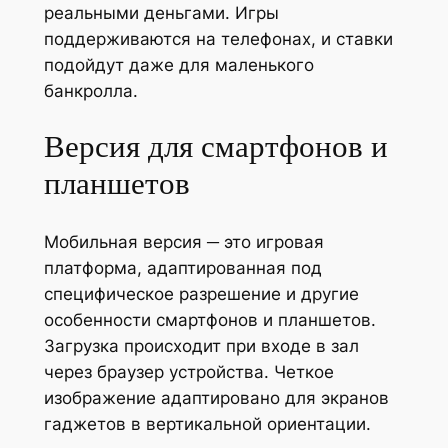
реальными деньгами. Игры
поддерживаются на телефонах, и ставки
подойдут даже для маленького
банкролла.
Версия для смартфонов и
планшетов
Мобильная версия ─ это игровая
платформа, адаптированная под
специфическое разрешение и другие
особенности смартфонов и планшетов.
Загрузка происходит при входе в зал
через браузер устройства. Четкое
изображение адаптировано для экранов
гаджетов в вертикальной ориентации.