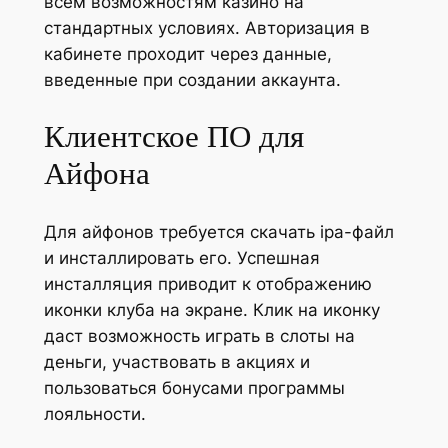
всем возможностям казино на
стандартных условиях. Авторизация в
кабинете проходит через данные,
введенные при создании аккаунта.
Клиентское ПО для
Айфона
Для айфонов требуется скачать ipa-файл
и инсталлировать его. Успешная
инсталляция приводит к отображению
иконки клуба на экране. Клик на иконку
даст возможность играть в слоты на
деньги, участвовать в акциях и
пользоваться бонусами программы
лояльности.