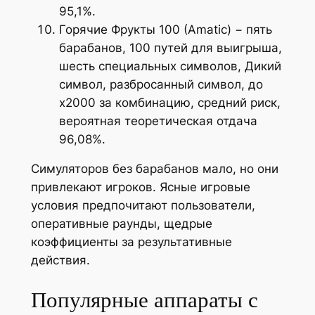
95,1%.
Горячие Фрукты 100 (Amatic) − пять
барабанов, 100 путей для выигрыша,
шесть специальных символов, Дикий
символ, разбросанный символ, до
x2000 за комбинацию, средний риск,
вероятная теоретическая отдача
96,08%.
Симуляторов без барабанов мало, но они
привлекают игроков. Ясные игровые
условия предпочитают пользователи,
оперативные раунды, щедрые
коэффициенты за результативные
действия.
Популярные аппараты с