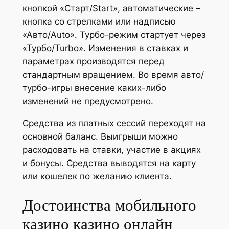
кнопкой «Старт/Start», автоматические –
кнопка со стрелками или надписью
«Авто/Auto». Турбо-режим стартует через
«Турбо/Turbo». Изменения в ставках и
параметрах производятся перед
стандартным вращением. Во время авто/
турбо-игры внесение каких-либо
изменений не предусмотрено.
Средства из платных сессий переходят на
основной баланс. Выигрыши можно
расходовать на ставки, участие в акциях
и бонусы. Средства выводятся на карту
или кошелек по желанию клиента.
Достоинства мобильного
казино казино онлайн