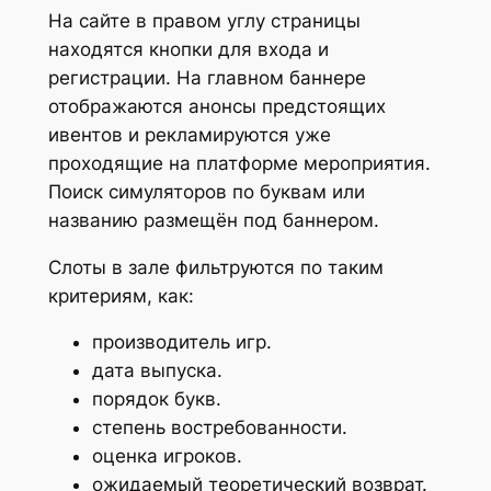
На сайте в правом углу страницы
находятся кнопки для входа и
регистрации. На главном баннере
отображаются анонсы предстоящих
ивентов и рекламируются уже
проходящие на платформе мероприятия.
Поиск симуляторов по буквам или
названию размещён под баннером.
Слоты в зале фильтруются по таким
критериям, как:
производитель игр.
дата выпуска.
порядок букв.
степень востребованности.
оценка игроков.
ожидаемый теоретический возврат.