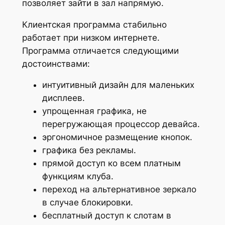
позволяет зайти в зал напрямую.
Клиентская программа стабильно
работает при низком интернете.
Программа отличается следующими
достоинствами:
интуитивный дизайн для маленьких
дисплеев.
упрощенная графика, не
перегружающая процессор девайса.
эргономичное размещение кнопок.
графика без рекламы.
прямой доступ ко всем платным
функциям клуба.
переход на альтернативное зеркало
в случае блокировки.
бесплатный доступ к слотам в