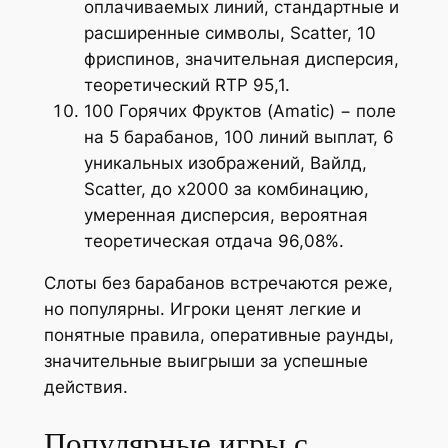
оплачиваемых линий, стандартные и
расширенные символы, Scatter, 10
фриспинов, значительная дисперсия,
теоретический RTP 95,1.
100 Горячих Фруктов (Amatic) − поле
на 5 барабанов, 100 линий выплат, 6
уникальных изображений, Вайлд,
Scatter, до x2000 за комбинацию,
умеренная дисперсия, вероятная
теоретическая отдача 96,08%.
Слоты без барабанов встречаются реже,
но популярны. Игроки ценят легкие и
понятные правила, оперативные раунды,
значительные выигрыши за успешные
действия.
Популярные игры с