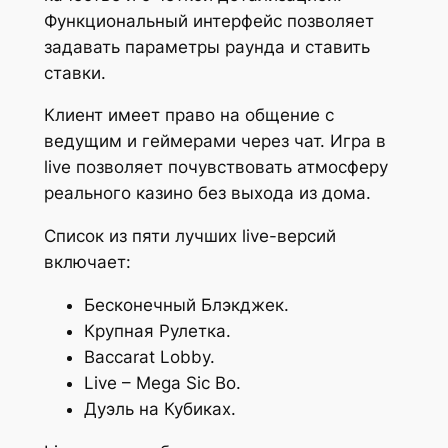
Функциональный интерфейс позволяет
задавать параметры раунда и ставить
ставки.
Клиент имеет право на общение с
ведущим и геймерами через чат. Игра в
live позволяет почувствовать атмосферу
реального казино без выхода из дома.
Список из пяти лучших live-версий
включает:
Бесконечный Блэкджек.
Крупная Рулетка.
Baccarat Lobby.
Live – Mega Sic Bo.
Дуэль на Кубиках.