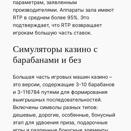
параметрам, заявленным
производителями. Аппараты зала имеют
RTP в среднем более 95%. Это
подтверждает, что RTP возвращает
игрокам большую часть ставок.
Симуляторы казино с
барабанами и без
Большая часть игровых машин казино –
это версии, содержащие 3-10 барабанов
и 3-116784 путями для формирования
выигрышных последовательностей.
Включены символы разных типов:
дешевые, дорогие, особенные, бонусный
этап для удвоения приза, подарочные
игры и различные бонусные элементы.