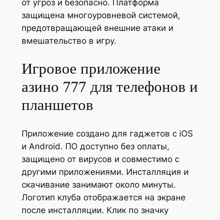
от угроз и безопасно. Платформа
защищена многоуровневой системой,
предотвращающей внешние атаки и
вмешательство в игру.
Игровое приложение
азино 777 для телефонов и
планшетов
Приложение создано для гаджетов с iOS
и Android. ПО доступно без оплаты,
защищено от вирусов и совместимо с
другими приложениями. Инсталляция и
скачивание занимают около минуты.
Логотип клуба отображается на экране
после инсталляции. Клик по значку