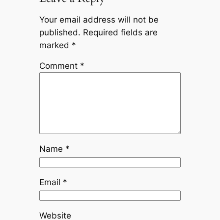
Your email address will not be
published.
Required fields are
marked
*
Comment
*
Name
*
Email
*
Website