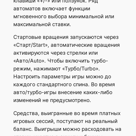
клавиши «+/-» или ползунок. Ряд
автоматов включает функции
мгновенного выбора минимальной или
максимальной ставки.
Стартовые вращения запускаются через
«Старт/Start», автоматические вращения
активируются через стрелки или
«Авто/Auto». Чтобы включить турбо-
режим, нажимают «Турбо/Turbo».
Настроить параметры игры можно до
каждого стандартного спина. Во время
авто/турбо-игры внесение каких-либо
изменений не предусмотрено.
Средства, выигранные во время платных
игровых сессий, поступают на реальный
баланс. Выигрыши можно расходовать на