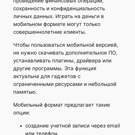
проведение финансовых операций,
сохранность и конфиденциальность
личных данных. Играть на деньги в
мобильном формате могут только
совершеннолетние клиенты.
Чтобы пользоваться мобильной версией,
не нужно скачивать дополнительное ПО,
устанавливать плагины, драйвера или
другие программы. Эта функция
актуальна для гаджетов с
ограниченными ресурсами и небольшой
памятью.
Мобильный формат предлагает такие
опции:
создание учетной записи через email
или телефон.