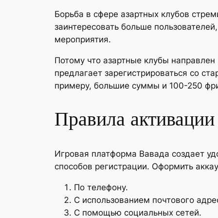
Борьба в сфере азартных клубов стрем
заинтересовать больше пользователей
мероприятия.
Потому что азартные клубы направлен 
предлагает зарегистрироваться со ста
примеру, большие суммы и 100-250 фр
Правила активации
Игровая платформа Вавада создает уд
способов регистрации. Оформить акка
По телефону.
С использованием почтового адре
С помощью социальных сетей.