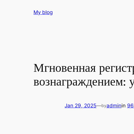
Skip
My blog
to
content
Мгновенная регист
вознаграждением: 
Jan 29, 2025
—
admin
in
96
by