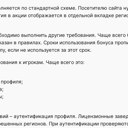
няется по стандартной схеме. Посетителю сайта ну
тия в акции отображается в отдельной вкладке рег
.
бходимо выполнить другие требования. Чаще всего 
азан в правилах. Сроки использования бонуса пропи
у, если не используется за этот срок.
вания к игрокам. Чаще всего это:
 профиля;
а;
ы;
вий – аутентификация профиля. Лицензионные завед
ешенных регионов. При аутентификации проверяются