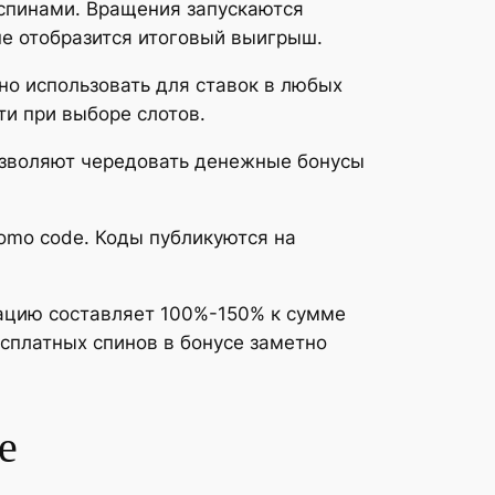
испинами. Вращения запускаются
не отобразится итоговый выигрыш.
о использовать для ставок в любых
ти при выборе слотов.
озволяют чередовать денежные бонусы
omo code. Коды публикуются на
ацию составляет 100%-150% к сумме
есплатных спинов в бонусе заметно
е