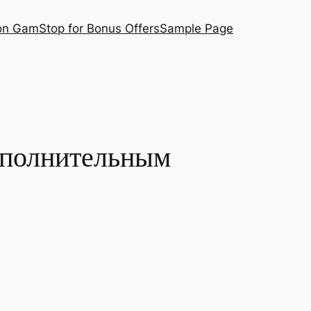
on GamStop for Bonus Offers
Sample Page
ополнительным