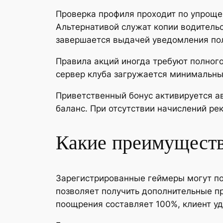
Проверка профиля проходит по упрощен
Альтернативой служат копии водительс
завершается выдачей уведомления по
Правила акций иногда требуют полного
сервер клуба загружается минимальны
Приветственный бонус активируется а
баланс. При отсутствии начислений ре
Какие преимуществ
Зарегистрированные геймеры могут по
позволяет получить дополнительные п
поощрения составляет 100%, клиент уд