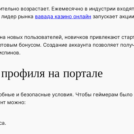
ительно возрастает. Ежемесячно в индустрии входят
, лидер рынка
вавада казино онлайн
запускает акции
на новых пользователей, новичков привлекают стар
ртовым бонусом. Создание аккаунта позволяет полу
испинов.
 профиля на портале
обные и безопасные условия. Чтобы геймерам было
унт можно:
са.