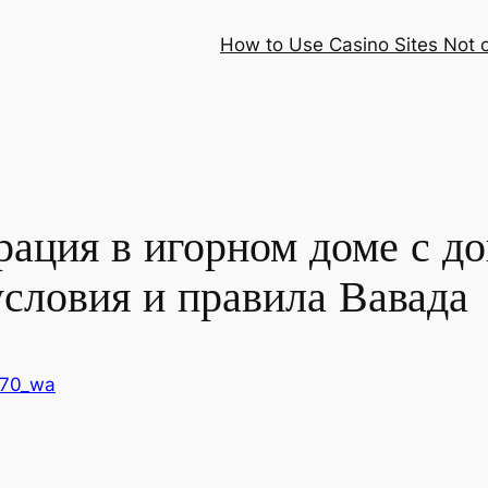
How to Use Casino Sites Not 
рация в игорном доме с д
условия и правила Вавада
70_wa