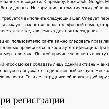
ванным в соцсети. К примеру, Facebook, Google, Mai
работку данных. Информация автоматически добавляе
 требуется выполнить следующий шаг. Следует пере
Если аккаунт создается через телефонный номер, от
няется так же, как ссылка для подтверждения.
ции, пользователю сайта важно следовать правилам
данные проверяются в ходе аутентификации. При 
номер телефона. По этой причине заполнять анкету 
й игрок может обладать лишь одним активным акка
 ресурсе допускается единственный аккаунт. Неско
опасности. Если ее сотрудники обнаружат дублирую
ри регистрации