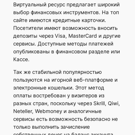
Виртуальный ресурс предлагает широкий
выбор финансовых инструментов. На топ
сайте имеются кредитные карточки.
Посетители имеют возможность вносить
депозиты через Visa, MasterCard и другие
сервисы. Доступные методы платежей
опубликованы в финансовом разделе или
Кассе.
Так же стабильной популярностью
пользуются на игорной веб-платформе и
электронные кошельки. Этот метод
оплаты востребован у визитеров из
разных стран, поскольку через Skrill, Qiwi,
Neteller, Webmoney и аналогичные
сервисы есть возможность безопасно не
только выполнить зачисление
собственных денег на баланс аккаунта,