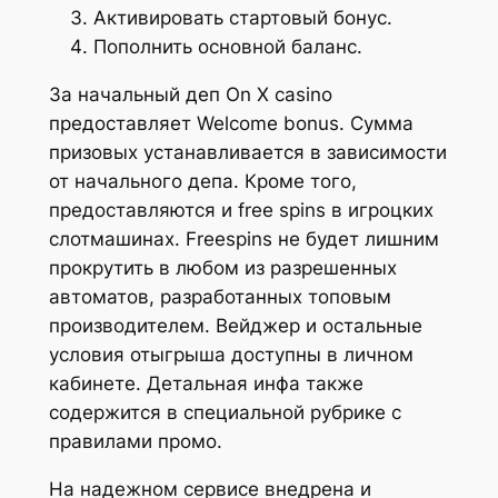
Активировать стартовый бонус.
Пополнить основной баланс.
За начальный деп On X casino
предоставляет Welcome bonus. Сумма
призовых устанавливается в зависимости
от начального депа. Кроме того,
предоставляются и free spins в игроцких
слотмашинах. Freespins не будет лишним
прокрутить в любом из разрешенных
автоматов, разработанных топовым
производителем. Вейджер и остальные
условия отыгрыша доступны в личном
кабинете. Детальная инфа также
содержится в специальной рубрике с
правилами промо.
На надежном сервисе внедрена и