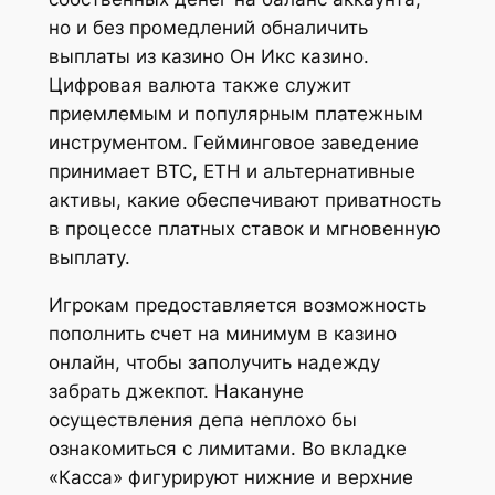
но и без промедлений обналичить
выплаты из казино Он Икс казино.
Цифровая валюта также служит
приемлемым и популярным платежным
инструментом. Гейминговое заведение
принимает BTC, ETH и альтернативные
активы, какие обеспечивают приватность
в процессе платных ставок и мгновенную
выплату.
Игрокам предоставляется возможность
пополнить счет на минимум в казино
онлайн, чтобы заполучить надежду
забрать джекпот. Накануне
осуществления депа неплохо бы
ознакомиться с лимитами. Во вкладке
«Касса» фигурируют нижние и верхние