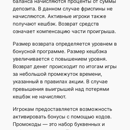
баланса начисляются проценты от суммы
депозита. В данном случае фриспины не
начисляются. Активные игроки также
получают кешбэк. Возврат средств
означает компенсацию части проигрыша.
Размер возврата определяется уровнем в
бонусной программе. Размер кешбэка
увеличивается с повышением уровня.
Возврат денег происходит по итогам игры
за небольшой промежуток времени,
указанный в правилах акции. В случае
превышения выигрышей над потерями
кешбэк не начисляют.
Игрокам предоставляется возможность
активировать бонусы с помощью кодов.
Промокоды — это набор буквенных и