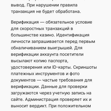
вывод. При нарушении правила
транзакция не будет обработана.
Верификация — обязательное условие
для скоростных транзакций в
большинстве казино. Идентификация
личности запрашивается перед первым
обналичиванием выигрышей. Для
верификации аккаунта посетители
высылают копию паспорта,
удостоверения или ID-карты. Скриншоты
платежных инструментов и фото
документов — частые требования для
верификации. Данные для проверки
загружаются через учетную запись на
сайте. Администрация проверяет их и
выносит вердикт. При положительном