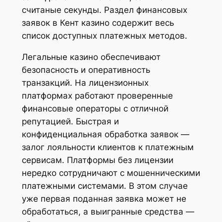
считаные секунды. Раздел финансовых
заявок в Кент казино содержит весь
список доступных платежных методов.
Легальные казино обеспечивают
безопасность и оперативность
транзакций. На лицензионных
платформах работают проверенные
финансовые операторы с отличной
репутацией. Быстрая и
конфиденциальная обработка заявок —
залог лояльности клиентов к платежным
сервисам. Платформы без лицензии
нередко сотрудничают с мошенническими
платежными системами. В этом случае
уже первая поданная заявка может не
обработаться, а выигранные средства —