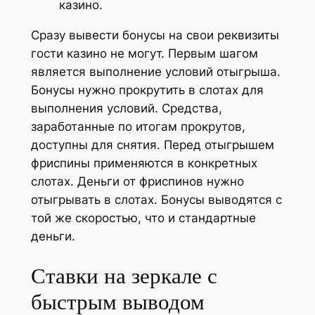
казино.
Сразу вывести бонусы на свои реквизиты
гости казино не могут. Первым шагом
является выполнение условий отыгрыша.
Бонусы нужно прокрутить в слотах для
выполнения условий. Средства,
заработанные по итогам прокрутов,
доступны для снятия. Перед отыгрышем
фриспины применяются в конкретных
слотах. Деньги от фриспинов нужно
отыгрывать в слотах. Бонусы выводятся с
той же скоростью, что и стандартные
деньги.
Ставки на зеркале с
быстрым выводом