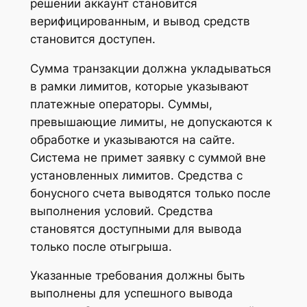
решении аккаунт становится
верифицированным, и вывод средств
становится доступен.
Сумма транзакции должна укладываться
в рамки лимитов, которые указывают
платежные операторы. Суммы,
превышающие лимиты, не допускаются к
обработке и указываются на сайте.
Система не примет заявку с суммой вне
установленных лимитов. Средства с
бонусного счета выводятся только после
выполнения условий. Средства
становятся доступными для вывода
только после отыгрыша.
Указанные требования должны быть
выполнены для успешного вывода