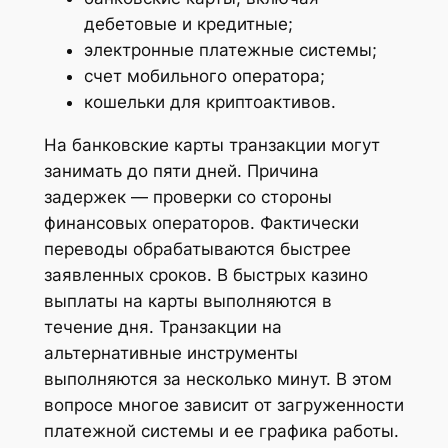
дебетовые и кредитные;
электронные платежные системы;
счет мобильного оператора;
кошельки для криптоактивов.
На банковские карты транзакции могут
занимать до пяти дней. Причина
задержек — проверки со стороны
финансовых операторов. Фактически
переводы обрабатываются быстрее
заявленных сроков. В быстрых казино
выплаты на карты выполняются в
течение дня. Транзакции на
альтернативные инструменты
выполняются за несколько минут. В этом
вопросе многое зависит от загруженности
платежной системы и ее графика работы.