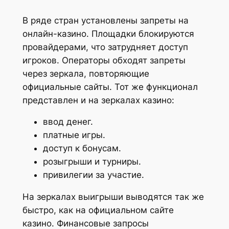
В ряде стран установлены запреты на
онлайн-казино. Площадки блокируются
провайдерами, что затрудняет доступ
игроков. Операторы обходят запреты
через зеркала, повторяющие
официальные сайты. Тот же функционал
представлен и на зеркалах казино:
ввод денег.
платные игры.
доступ к бонусам.
розыгрыши и турниры.
привилегии за участие.
На зеркалах выигрыши выводятся так же
быстро, как на официальном сайте
казино. Финансовые запросы