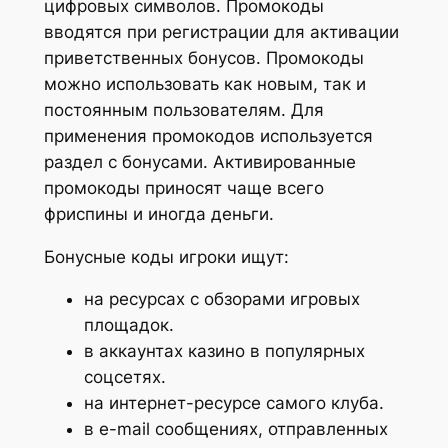
цифровых символов. Промокоды
вводятся при регистрации для активации
приветственных бонусов. Промокоды
можно использовать как новым, так и
постоянным пользователям. Для
применения промокодов используется
раздел с бонусами. Активированные
промокоды приносят чаще всего
фриспины и иногда деньги.
Бонусные коды игроки ищут:
на ресурсах с обзорами игровых
площадок.
в аккаунтах казино в популярных
соцсетях.
на интернет-ресурсе самого клуба.
в e-mail сообщениях, отправленных