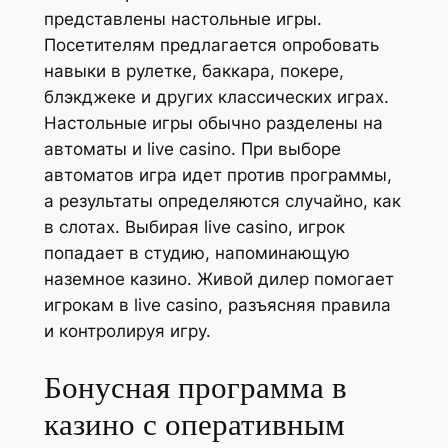
представлены настольные игры.
Посетителям предлагается опробовать
навыки в рулетке, баккара, покере,
блэкджеке и других классических играх.
Настольные игры обычно разделены на
автоматы и live casino. При выборе
автоматов игра идет против программы,
а результаты определяются случайно, как
в слотах. Выбирая live casino, игрок
попадает в студию, напоминающую
наземное казино. Живой дилер помогает
игрокам в live casino, разъясняя правила
и контролируя игру.
Бонусная программа в
казино с оперативным