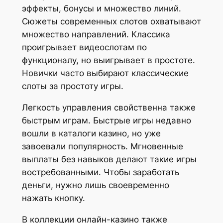
эффекты, бонусы и множество линий.
Сюжеты современных слотов охватывают
множество направлений. Классика
проигрывает видеослотам по
функционалу, но выигрывает в простоте.
Новички часто выбирают классические
слоты за простоту игры.
Легкость управления свойственна также
быстрым играм. Быстрые игры недавно
вошли в каталоги казино, но уже
завоевали популярность. Мгновенные
выплаты без навыков делают такие игры
востребованными. Чтобы заработать
деньги, нужно лишь своевременно
нажать кнопку.
В коллекции онлайн-казино также