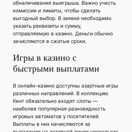
обналичивания выигрыша. Важно учесть
комиссии и лимиты, чтобы сделать
выгодный выбор. В заявке необходимо
указать реквизиты и сумму,
отправляемую в казино. Деньги обычно
зачисляются в сжатые сроки.
Игры в казино с
быстрыми выплатами
В онлайн-казино доступны азартные игры
различных направлений. В коллекцию
Кент обязательно входят слоты —
наиболее популярная разновидность
игровых автоматов у посетителей.
Выплаты в них начисляются за
выпадение на активной линии нескольких