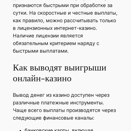
признаются быстрыми при обработке за
сутки. На скоростные и честные выплаты,
как правило, можно рассчитывать только
в лицензионных интернет-казино.
Наличие лицензии является
обязательным критерием наряду с
быстрыми выплатами.
Как выводят выигрыши
онлайн-казино
Вывод денег из казино доступен через
различные платежные инструменты.
Чаще всего выплаты производятся через
следующие финансовые каналы:
банковские карты, включая