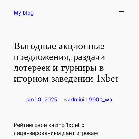
Skip
My blog
to
content
Выгодные акционные
предложения, раздачи
лотереек и турниры в
игорном заведении 1xbet
Jan 10, 2025
—
admin
in
9900_wa
by
Рейтинговое kazino 1xbet с
лицензированием дает игрокам