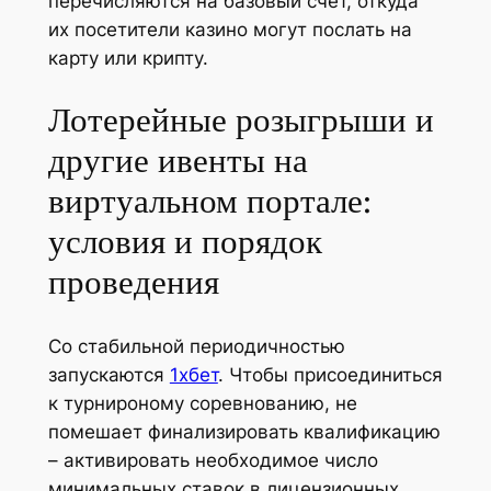
перечисляются на базовый счет, откуда
их посетители казино могут послать на
карту или крипту.
Лотерейные розыгрыши и
другие ивенты на
виртуальном портале:
условия и порядок
проведения
Со стабильной периодичностью
запускаются
1хбет
. Чтобы присоединиться
к турнироному соревнованию, не
помешает финализировать квалификацию
– активировать необходимое число
минимальных ставок в лицензионных