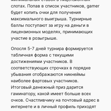
слотах. Попав в список участников, gamer
будет копить очки для получения
максимального выигрыша. Турнирные
баллы поступают за игру на деньги в
лицензионных моделях, принимающих
участие в розыгрыше.
Опосля 5-7 дней турнира формируется
табличная форма с текущими
достижениями участников. В
соответствующих строчках в порядке
убывания отображаются никнеймы
наиболее фартовых участников.
Итоговый денежный приз дарится
гаминатору, какой имеет больше всех
очков. Счастливчику на почтовый адрес в
интернете и в личный профиль приходят