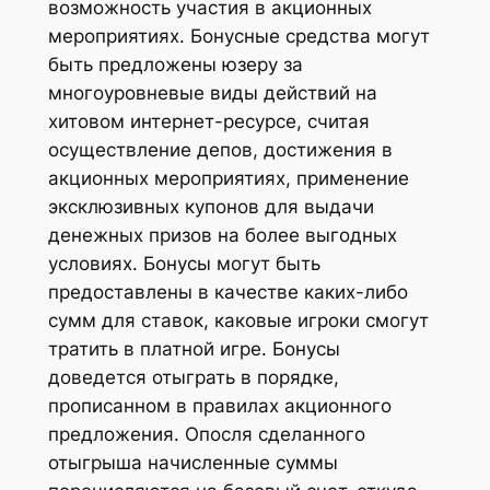
возможность участия в акционных
мероприятиях. Бонусные средства могут
быть предложены юзеру за
многоуровневые виды действий на
хитовом интернет-ресурсе, считая
осуществление депов, достижения в
акционных мероприятиях, применение
эксклюзивных купонов для выдачи
денежных призов на более выгодных
условиях. Бонусы могут быть
предоставлены в качестве каких-либо
сумм для ставок, каковые игроки смогут
тратить в платной игре. Бонусы
доведется отыграть в порядке,
прописанном в правилах акционного
предложения. Опосля сделанного
отыгрыша начисленные суммы