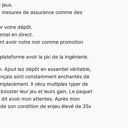
 jeux.
fois mesures de assurance comme des
r votre dépôt.
ntal en direct.
t avoir notre noir comme promotion
ateforme avoir la pic de la ingénierie.
 Ajout lez dépôt en essentiel véritable,
français sont constamment enchantés de
placement. Il vécu multiples typer de
ooster leur jeu et leurs gain. Le paquet
s dit avoir mon attentes. Après mon
n de son condition de enjeu élevé de 35x