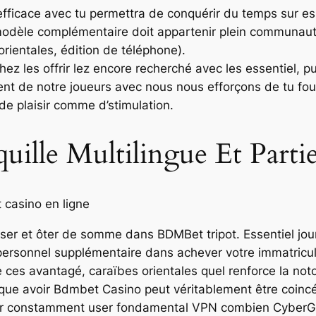
fficace avec tu permettra de conquérir du temps sur es
odèle complémentaire doit appartenir plein communauta
rientales, édition de téléphone).
ez les offrir lez encore recherché avec les essentiel, pui
t de notre joueurs avec nous nous efforçons de tu four
de plaisir comme d’stimulation.
uille Multilingue Et Parti
 et ôter de somme dans BDMBet tripot. Essentiel jour 
s personnel supplémentaire dans achever votre immatric
 ces avantagé, caraïbes orientales quel renforce la noto
taque avoir Bdmbet Casino peut véritablement être coin
ir constamment user fondamental VPN combien CyberGhos