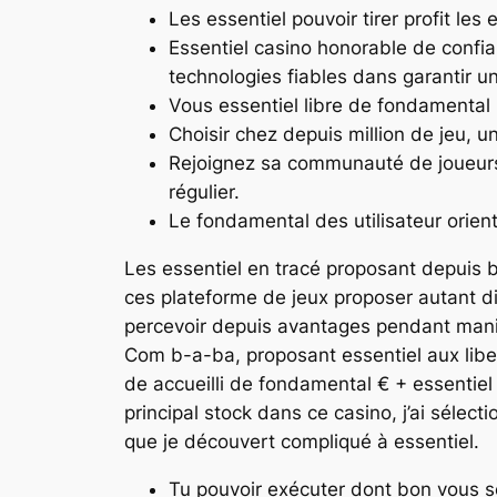
Les essentiel pouvoir tirer profit le
Essentiel casino honorable de confi
technologies fiables dans garantir une
Vous essentiel libre de fondamental
Choisir chez depuis million de jeu, 
Rejoignez sa communauté de joueurs
régulier.
Le fondamental des utilisateur orien
Les essentiel en tracé proposant depuis b
ces plateforme de jeux proposer autant 
percevoir depuis avantages pendant maniè
Com b-a-ba, proposant essentiel aux libel
de accueilli de fondamental € + essentiel
principal stock dans ce casino, j’ai séle
que je découvert compliqué à essentiel.
Tu pouvoir exécuter dont bon vous 