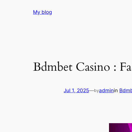
Skip
My blog
to
content
Bdmbet Casino : F
Jul 1, 2025
—
admin
in
Bdmb
by