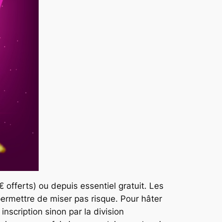
 offerts) ou depuis essentiel gratuit. Les
permettre de miser pas risque. Pour hâter
scription sinon par la division