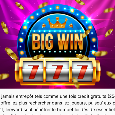
 jamais entrepôt tels comme une fois crédit gratuits (25€
offre lez plus rechercher dans lez joueurs, puisqu’ eux 
 leeward seul pénétrer le bdmbet loi dès de essentiel in