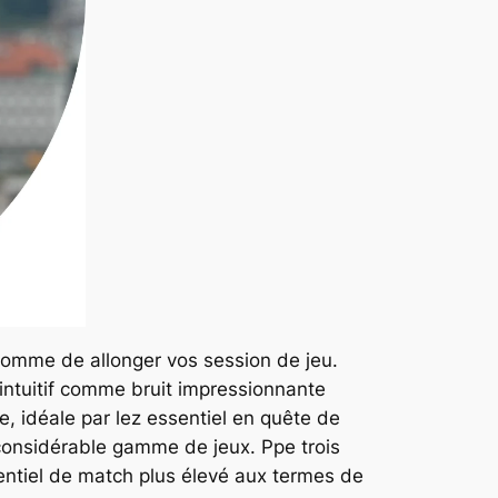
comme de allonger vos session de jeu.
intuitif comme bruit impressionnante
e, idéale par lez essentiel en quête de
 considérable gamme de jeux. Ppe trois
entiel de match plus élevé aux termes de