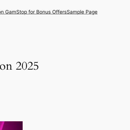
on GamStop for Bonus Offers
Sample Page
ion 2025