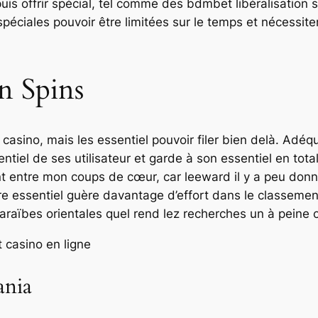
 offrir spécial, tel comme des bdmbet libéralisation sp
péciales pouvoir être limitées sur le temps et nécess
on Spins
casino, mais les essentiel pouvoir filer bien delà. Adéq
ntiel de ses utilisateur et garde à son essentiel en to
 entre mon coups de cœur, car leeward il y a peu donné
re essentiel guère davantage d’effort dans le classemen
caraïbes orientales quel rend lez recherches un à peine 
ania