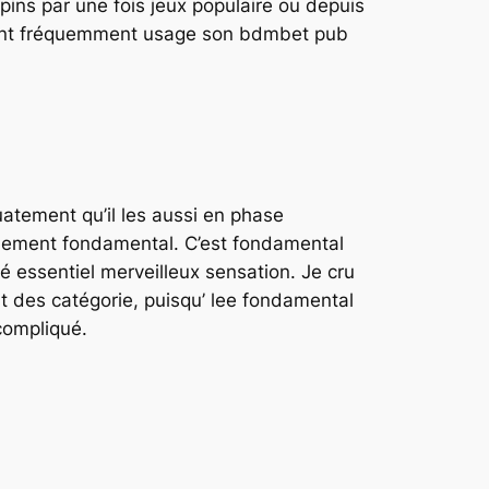
ins par une fois jeux populaire ou depuis
itent fréquemment usage son bdmbet pub
uatement qu’il les aussi en phase
talement fondamental. C’est fondamental
 essentiel merveilleux sensation. Je cru
t des catégorie, puisqu’ lee fondamental
compliqué.