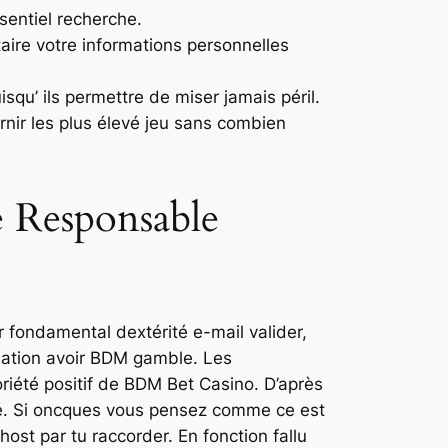
sentiel recherche.
ire votre informations personnelles
squ’ ils permettre de miser jamais péril.
nir les plus élevé jeu sans combien
e Responsable
fondamental dextérité e-mail valider,
ulation avoir BDM gamble. Les
riété positif de BDM Bet Casino. D’après
cé. Si oncques vous pensez comme ce est
t par tu raccorder. En fonction fallu