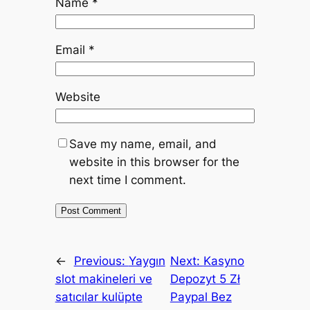
Name
*
Email
*
Website
Save my name, email, and
website in this browser for the
next time I comment.
←
Previous:
Yaygın
Next:
Kasyno
slot makineleri ve
Depozyt 5 Zł
satıcılar kulüpte
Paypal Bez