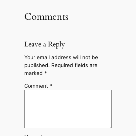
Comments
Leave a Reply
Your email address will not be
published.
Required fields are
marked
*
Comment
*