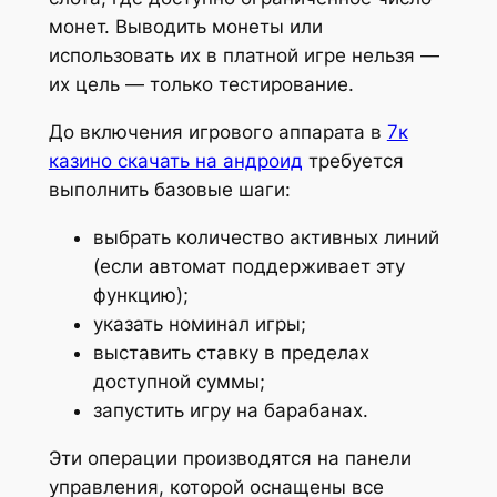
монет. Выводить монеты или
использовать их в платной игре нельзя —
их цель — только тестирование.
До включения игрового аппарата в
7к
казино скачать на андроид
требуется
выполнить базовые шаги:
выбрать количество активных линий
(если автомат поддерживает эту
функцию);
указать номинал игры;
выставить ставку в пределах
доступной суммы;
запустить игру на барабанах.
Эти операции производятся на панели
управления, которой оснащены все