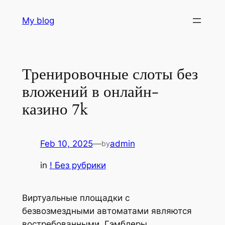
Skip
My blog
to
content
Тренировочные слоты без
вложений в онлайн-
казино 7k
Feb 10, 2025
—
admin
by
in
! Без рубрики
Виртуальные площадки с
безвозмездными автоматами являются
востребованными. Гэмблеры