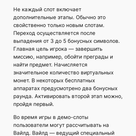
Не каждый слот включает
дополнительные этапы. Обычно это
свойственно только новым слотам.
Переход осуществляется после
выпадения от 3 до 5 бонусных символов.
Главная цель игрока — завершить
миссию, например, обойти преграды и
найти предмет. Начисляется
значительное количество виртуальных
монет. В некоторых бесплатных
аппаратах предусмотрено два бонусных
раунда. Активировать второй этап можно,
пройдя первый.
Во время игры в демо-слоты
пользователи могут рассчитывать на
Вайлд. Вайлд — ведущий специальный