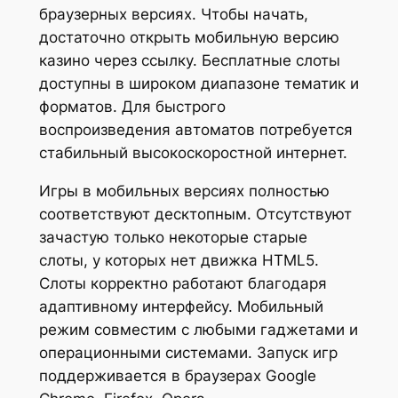
браузерных версиях. Чтобы начать,
достаточно открыть мобильную версию
казино через ссылку. Бесплатные слоты
доступны в широком диапазоне тематик и
форматов. Для быстрого
воспроизведения автоматов потребуется
стабильный высокоскоростной интернет.
Игры в мобильных версиях полностью
соответствуют десктопным. Отсутствуют
зачастую только некоторые старые
слоты, у которых нет движка HTML5.
Слоты корректно работают благодаря
адаптивному интерфейсу. Мобильный
режим совместим с любыми гаджетами и
операционными системами. Запуск игр
поддерживается в браузерах Google