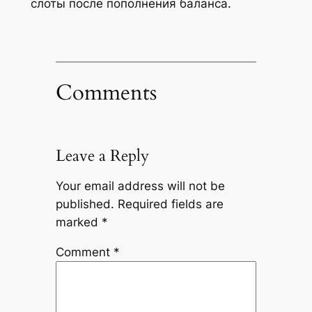
слоты после пополнения баланса.
Comments
Leave a Reply
Your email address will not be
published.
Required fields are
marked
*
Comment
*