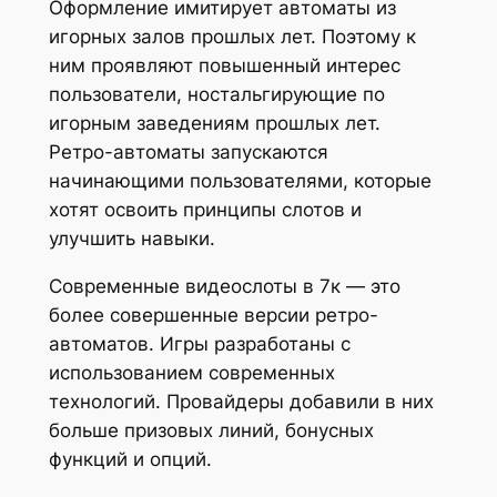
Оформление имитирует автоматы из
игорных залов прошлых лет. Поэтому к
ним проявляют повышенный интерес
пользователи, ностальгирующие по
игорным заведениям прошлых лет.
Ретро-автоматы запускаются
начинающими пользователями, которые
хотят освоить принципы слотов и
улучшить навыки.
Современные видеослоты в 7к — это
более совершенные версии ретро-
автоматов. Игры разработаны с
использованием современных
технологий. Провайдеры добавили в них
больше призовых линий, бонусных
функций и опций.