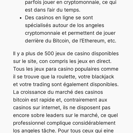
parfois jouer en cryptomonnaie, ce qui
est dans l’air du temps.
Des casinos en ligne se sont
spécialisés autour de los angeles
cryptomonnaie et permettent de jouer
derrière du Bitcoin, de l’Ethereum, etc.
Il y a plus de 500 jeux de casino disponibles
sur le site, con compris les jeux en direct.
Tous les jeux para casino populaires comme
il se trouve que la roulette, votre blackjack
et votre trading sont également disponibles.
La croissance du marché des casinos
bitcoin est rapide et, contrairement aux
casinos sur internet, ils ne disposent pas
encore sobre leaders sur le marché, ce quel
professionnel complique considérablement
los angeles tâche. Pour tous ceux qui eine