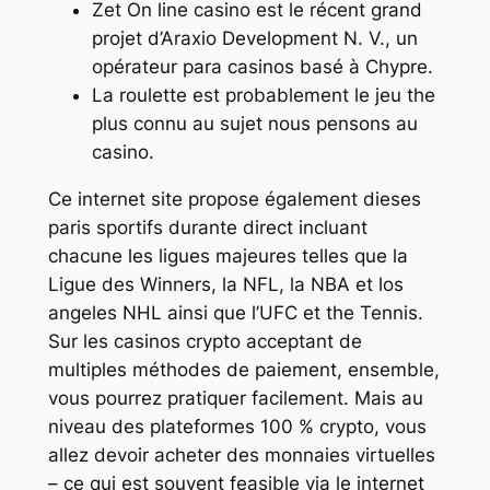
Zet On line casino est le récent grand
projet d’Araxio Development N. V., un
opérateur para casinos basé à Chypre.
La roulette est probablement le jeu the
plus connu au sujet nous pensons au
casino.
Ce internet site propose également dieses
paris sportifs durante direct incluant
chacune les ligues majeures telles que la
Ligue des Winners, la NFL, la NBA et los
angeles NHL ainsi que l’UFC et the Tennis.
Sur les casinos crypto acceptant de
multiples méthodes de paiement, ensemble,
vous pourrez pratiquer facilement. Mais au
niveau des plateformes 100 % crypto, vous
allez devoir acheter des monnaies virtuelles
– ce qui est souvent feasible via le internet