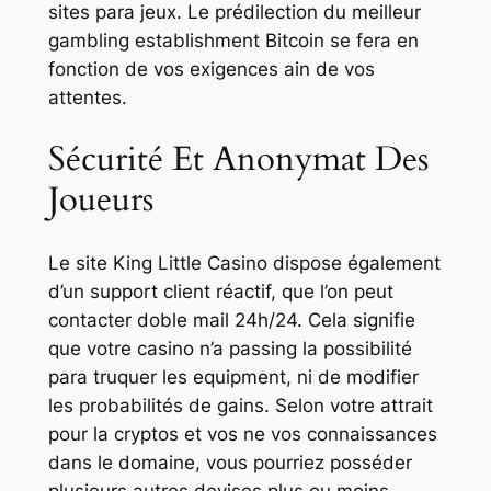
sites para jeux. Le prédilection du meilleur
gambling establishment Bitcoin se fera en
fonction de vos exigences ain de vos
attentes.
Sécurité Et Anonymat Des
Joueurs
Le site King Little Casino dispose également
d’un support client réactif, que l’on peut
contacter doble mail 24h/24. Cela signifie
que votre casino n’a passing la possibilité
para truquer les equipment, ni de modifier
les probabilités de gains. Selon votre attrait
pour la cryptos et vos ne vos connaissances
dans le domaine, vous pourriez posséder