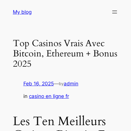
Skip
My blog
to
content
Top Casinos Vrais Avec
Bitcoin, Ethereum + Bonus
2025
Feb 16, 2025
—
admin
by
in
casino en ligne fr
Les Ten Meilleurs