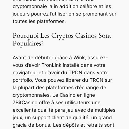
cryptomonnaie la in addition célèbre et les
joueurs pourrez l’utiliser en se promenant sur
toutes les plateformes.
Pourquoi Les Cryptos Casinos Sont
Populaires?
Avant de débuter grâce à Wink, assurez-
vous d’avoir TronLink installé dans votre
navigateur et d’avoir du TRON dans votre
portfolio. Vous pouvez libérer du TRON sur
la plupart des plateformes d’échange de
cryptomonnaies. Le Casino en ligne
7BitCasino offre à ses utilisateurs une
excellente qualité para jeu avec de multiples
jeux, un support client de qualité, un grand
gracia de bonus. Les dépôts et retraits sont