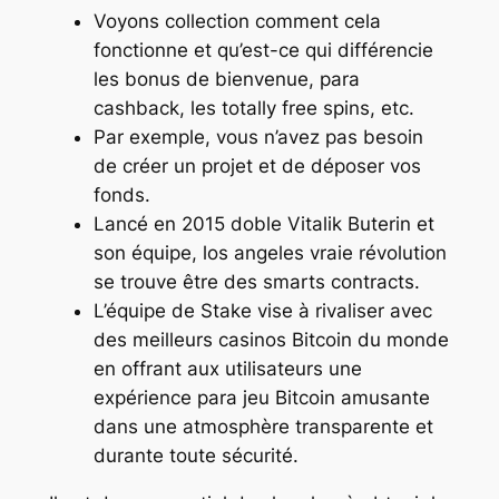
Voyons collection comment cela
fonctionne et qu’est-ce qui différencie
les bonus de bienvenue, para
cashback, les totally free spins, etc.
Par exemple, vous n’avez pas besoin
de créer un projet et de déposer vos
fonds.
Lancé en 2015 doble Vitalik Buterin et
son équipe, los angeles vraie révolution
se trouve être des smarts contracts.
L’équipe de Stake vise à rivaliser avec
des meilleurs casinos Bitcoin du monde
en offrant aux utilisateurs une
expérience para jeu Bitcoin amusante
dans une atmosphère transparente et
durante toute sécurité.