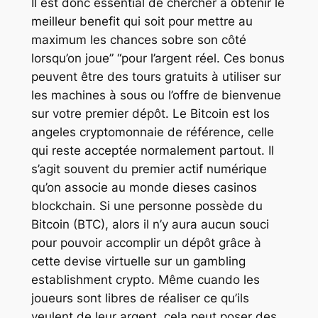
Il est donc essential de chercher à obtenir le
meilleur benefit qui soit pour mettre au
maximum les chances sobre son côté
lorsqu’on joue” “pour l’argent réel. Ces bonus
peuvent être des tours gratuits à utiliser sur
les machines à sous ou l’offre de bienvenue
sur votre premier dépôt. Le Bitcoin est los
angeles cryptomonnaie de référence, celle
qui reste acceptée normalement partout. Il
s’agit souvent du premier actif numérique
qu’on associe au monde dieses casinos
blockchain. Si une personne possède du
Bitcoin (BTC), alors il n’y aura aucun souci
pour pouvoir accomplir un dépôt grâce à
cette devise virtuelle sur un gambling
establishment crypto. Même cuando les
joueurs sont libres de réaliser ce qu’ils
veulent de leur argent, cela peut poser des