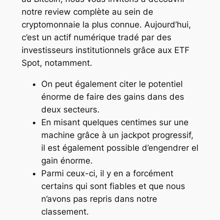
notre review complète au sein de
cryptomonnaie la plus connue. Aujourd’hui,
c’est un actif numérique tradé par des
investisseurs institutionnels grâce aux ETF
Spot, notamment.
On peut également citer le potentiel
énorme de faire des gains dans des
deux secteurs.
En misant quelques centimes sur une
machine grâce à un jackpot progressif,
il est également possible d’engendrer el
gain énorme.
Parmi ceux-ci, il y en a forcément
certains qui sont fiables et que nous
n’avons pas repris dans notre
classement.