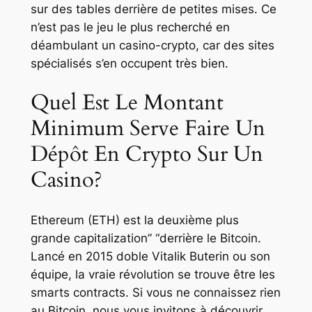
sur des tables derrière de petites mises. Ce
n’est pas le jeu le plus recherché en
déambulant un casino-crypto, car des sites
spécialisés s’en occupent très bien.
Quel Est Le Montant
Minimum Serve Faire Un
Dépôt En Crypto Sur Un
Casino?
Ethereum (ETH) est la deuxième plus
grande capitalization” “derrière le Bitcoin.
Lancé en 2015 doble Vitalik Buterin ou son
équipe, la vraie révolution se trouve être les
smarts contracts. Si vous ne connaissez rien
au Bitcoin, nous vous invitons à découvrir