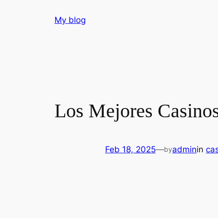
Skip
My blog
to
content
Los Mejores Casinos
Feb 18, 2025
—
admin
in
cas
by