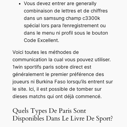
Vous devez entrer are generally
combinaison de lettres et de chiffres
dans un samsung champ c3300k
spécial lors para l’enregistrement ou
dans le menu ni profil sous le bouton
Code Excellent.
Voici toutes les méthodes de
communication la cual vous pouvez utiliser.
1win sportifs paris sobre direct est
généralement le premier préférence des
joueurs ni Burkina Faso lorsqu’ils entrent sur
le site. Ici, il est possible de tomber sur
dieses matchs qui ont déjà commencé.
Quels Types De Paris Sont
Disponibles Dans Le Livre De Sport?