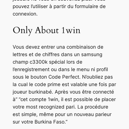
pouvez l’utiliser à partir du formulaire de
connexion.
Only About 1win
Vous devez entrer una combinaison de
lettres et de chiffres dans un samsung
champ c3300k spécial lors de
l’enregistrement ou dans le menu ni profil
sous le bouton Code Perfect. N’oubliez pas
la cual le code prime est valable une fois par
joueur burkinabé. Après vous être connecté
à” “cet compte 1win, il est possible de placer
votre most recognized pari. La procédure
est simple, même pour un nouveau parieur
sur votre Burkina Faso.”