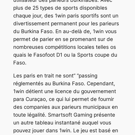
plus de 25 types de sports disponibles
chaque jour, des 1win paris sportifs sont un
divertissement permanent pour les parieurs
du Burkina Faso. En au-delà de, 1win vous
permet de parier en se promenant sur de
nombreuses compétitions locales telles os
quais le Fasofoot D1 ou la Sports coupe du
Faso.
Les paris en trait ne sont” “passing
réglementés au Burkina Faso. Cependant,
1win détient une licence du gouvernement
para Curaçao, ce qui lui permet de fournir
des companies aux parieurs municipaux en
toute légalité. Smartsoft Gaming présente
un autre tableau instantané auquel vous
pouvez jouer dans 1win. Le jeu est basé en