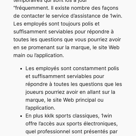
temporaires qui sont los à jour”
“fréquemment. Il existe nombre des façons
de contacter le service d’assistance de 1win.
Les employés sont toujours polis et
suffisamment serviables pour répondre à
toutes les questions que vous pourriez avoir
en se promenant sur la marque, le site Web
main ou l’application.
Les employés sont constamment polis
et suffisamment serviables pour
répondre à toutes les questions que les
joueurs pourriez avoir en allant sur la
marque, le site Web principal ou
l’application.
En plus kklk sports classiques, 1win
offre l’accès aux sports électroniques,
quel professionnel sont présentés par