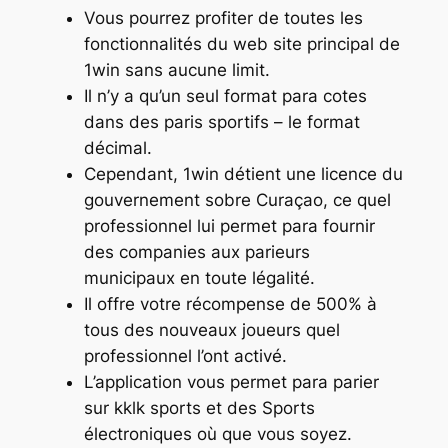
Vous pourrez profiter de toutes les
fonctionnalités du web site principal de
1win sans aucune limit.
Il n’y a qu’un seul format para cotes
dans des paris sportifs – le format
décimal.
Cependant, 1win détient une licence du
gouvernement sobre Curaçao, ce quel
professionnel lui permet para fournir
des companies aux parieurs
municipaux en toute légalité.
Il offre votre récompense de 500% à
tous des nouveaux joueurs quel
professionnel l’ont activé.
L’application vous permet para parier
sur kklk sports et des Sports
électroniques où que vous soyez.