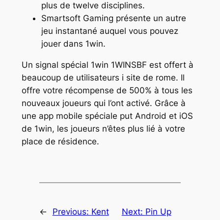
plus de twelve disciplines.
Smartsoft Gaming présente un autre
jeu instantané auquel vous pouvez
jouer dans 1win.
Un signal spécial 1win 1WINSBF est offert à
beaucoup de utilisateurs i site de rome. Il
offre votre récompense de 500% à tous les
nouveaux joueurs qui l’ont activé. Grâce à
une app mobile spéciale put Android et iOS
de 1win, les joueurs n’êtes plus lié à votre
place de résidence.
←
Previous:
Kent
Next:
Pin Up