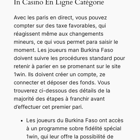
In Casino En Ligne Catégorie
Avec les paris en direct, vous pouvez
compter sur des taxe favorables, qui
réagissent même aux changements
mineurs, ce qui vous permet para saisir le
moment. Les joueurs man Burkina Faso
doivent suivre les procédures standard pour
retenir à parier en se promenant sur le site
1win. Ils doivent créer un compte, ze
connecter et déposer des fonds. Vous
trouverez ci-dessous des détails de la
majorité des étapes à franchir avant
d’effectuer cet premier pari.
Les joueurs du Burkina Faso ont accès
à un programme sobre fidélité spécial
1win, qui leur offre la possibilité de