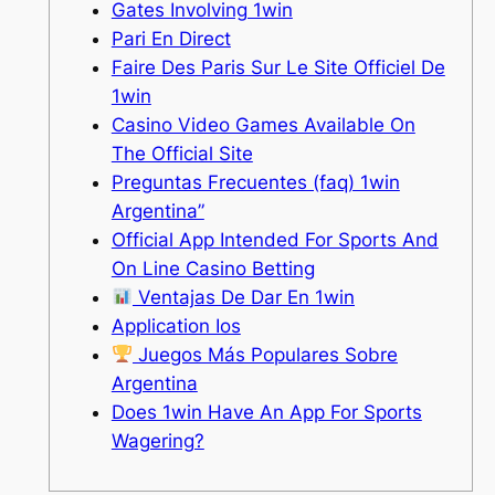
Gates Involving 1win
Pari En Direct
Faire Des Paris Sur Le Site Officiel De
1win
Casino Video Games Available On
The Official Site
Preguntas Frecuentes (faq) 1win
Argentina”
Official App Intended For Sports And
On Line Casino Betting
Ventajas De Dar En 1win
Application Ios
Juegos Más Populares Sobre
Argentina
Does 1win Have An App For Sports
Wagering?