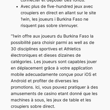
Avec plus de five-hundred jeux avec
croupiers en direct en allant sur le site
1win, les joueurs i Burkina Faso ne
risquent pas sobre s’ennuyer.
“1win offre aux joueurs du Burkina Faso la
possibilité para choisir parmi as well as de
30 disciplines sportives et Athletics
électroniques et dieses dizaines de
catégories. Les joueurs sont capables jouer
en déplacement grâce à votre application
mobile adecuadamente conçue pour iOS et
Android et profiter de diverses les
promotions. Ici, vous pouvez pratiquer à des
amusements de casino etant donné que les
machines à sous, les jeux de table et les
croupiers sobre direct.