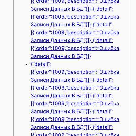
[{“order”:1009,”description”:”Ошибка
Записи Данных В БД”}]} {“detail”:
[{“order”:1009,”description”:”Ошибка
Записи Данных В БД”}]} {“detail”:
[{“order”:1009,”description”:”Ошибка
Записи Данных В БД”}]} {“detail”:
[{“order”:1009,”description”:”Ошибка
Записи Данных В БД”}]}
{“detail”:
[{“order”:1009,”description”:”Ошибка
Записи Данных В БД”}]} {“detail”:
[{“order”:1009,”description”:”Ошибка
Записи Данных В БД”}]} {“detail”:
[{“order”:1009,”description”:”Ошибка
Записи Данных В БД”}]} {“detail”:
[{“order”:1009,”description”:”Ошибка
Записи Данных В БД”}]} {“detail”:
[{“order”:1009,”description”:”Ошибка