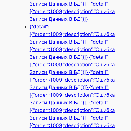
Записи Данных В БД”}]} {“detail”:
[{“order”:1009,”description”:”Ошибка
Записи Данных В БД”}]}
{“detail”:
[{“order”:1009,”description”:”Ошибка
Записи Данных В БД”}]} {“detail”:
[{“order”:1009,”description”:”Ошибка
Записи Данных В БД”}]} {“detail”:
[{“order”:1009,”description”:”Ошибка
Записи Данных В БД”}]} {“detail”:
[{“order”:1009,”description”:”Ошибка
Записи Данных В БД”}]} {“detail”:
[{“order”:1009,”description”:”Ошибка
Записи Данных В БД”}]} {“detail”:
[{“order”:1009,”description”:”Ошибка
Записи Данных В БД”}]} {“detail”:
[{“order”:1009,”description”:”Ошибка