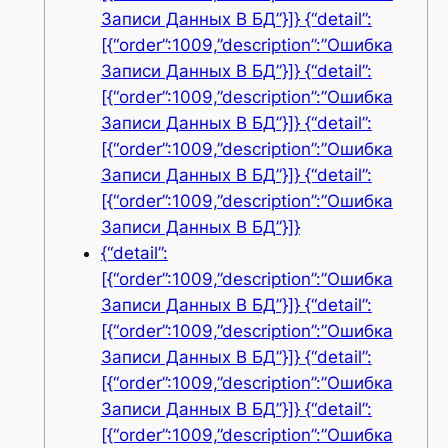
Записи Данных В БД”}]} {“detail”:
[{“order”:1009,”description”:”Ошибка
Записи Данных В БД”}]} {“detail”:
[{“order”:1009,”description”:”Ошибка
Записи Данных В БД”}]} {“detail”:
[{“order”:1009,”description”:”Ошибка
Записи Данных В БД”}]} {“detail”:
[{“order”:1009,”description”:”Ошибка
Записи Данных В БД”}]}
{“detail”:
[{“order”:1009,”description”:”Ошибка
Записи Данных В БД”}]} {“detail”:
[{“order”:1009,”description”:”Ошибка
Записи Данных В БД”}]} {“detail”:
[{“order”:1009,”description”:”Ошибка
Записи Данных В БД”}]} {“detail”:
[{“order”:1009,”description”:”Ошибка