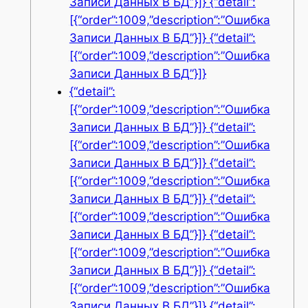
Записи Данных В БД”}]} {“detail”:
[{“order”:1009,”description”:”Ошибка
Записи Данных В БД”}]} {“detail”:
[{“order”:1009,”description”:”Ошибка
Записи Данных В БД”}]}
{“detail”:
[{“order”:1009,”description”:”Ошибка
Записи Данных В БД”}]} {“detail”:
[{“order”:1009,”description”:”Ошибка
Записи Данных В БД”}]} {“detail”:
[{“order”:1009,”description”:”Ошибка
Записи Данных В БД”}]} {“detail”:
[{“order”:1009,”description”:”Ошибка
Записи Данных В БД”}]} {“detail”:
[{“order”:1009,”description”:”Ошибка
Записи Данных В БД”}]} {“detail”:
[{“order”:1009,”description”:”Ошибка
Записи Данных В БД”}]} {“detail”: