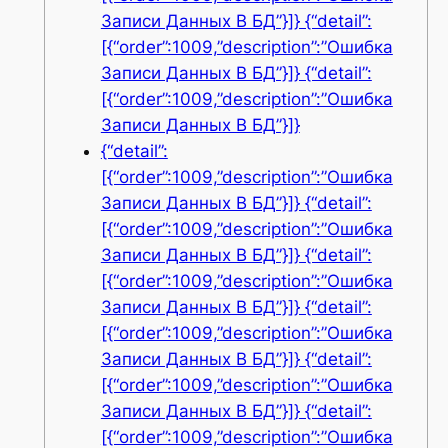
Записи Данных В БД”}]} {“detail”:
[{“order”:1009,”description”:”Ошибка
Записи Данных В БД”}]} {“detail”:
[{“order”:1009,”description”:”Ошибка
Записи Данных В БД”}]}
{“detail”:
[{“order”:1009,”description”:”Ошибка
Записи Данных В БД”}]} {“detail”:
[{“order”:1009,”description”:”Ошибка
Записи Данных В БД”}]} {“detail”:
[{“order”:1009,”description”:”Ошибка
Записи Данных В БД”}]} {“detail”:
[{“order”:1009,”description”:”Ошибка
Записи Данных В БД”}]} {“detail”:
[{“order”:1009,”description”:”Ошибка
Записи Данных В БД”}]} {“detail”:
[{“order”:1009,”description”:”Ошибка