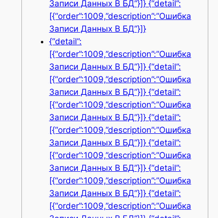
Записи Данных В БД”}]} {“detail”:
[{“order”:1009,”description”:”Ошибка
Записи Данных В БД”}]}
{“detail”:
[{“order”:1009,”description”:”Ошибка
Записи Данных В БД”}]} {“detail”:
[{“order”:1009,”description”:”Ошибка
Записи Данных В БД”}]} {“detail”:
[{“order”:1009,”description”:”Ошибка
Записи Данных В БД”}]} {“detail”:
[{“order”:1009,”description”:”Ошибка
Записи Данных В БД”}]} {“detail”:
[{“order”:1009,”description”:”Ошибка
Записи Данных В БД”}]} {“detail”:
[{“order”:1009,”description”:”Ошибка
Записи Данных В БД”}]} {“detail”:
[{“order”:1009,”description”:”Ошибка