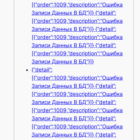
[{“order”:1009,”description”:”Ошибка
Записи Данных В БД”}]} {“detail”:
[{“order”:1009,”description”:”Ошибка
Записи Данных В БД”}]} {“detail”:
[{“order”:1009,”description”:”Ошибка
Записи Данных В БД”}]} {“detail”:
[{“order”:1009,”description”:”Ошибка
Записи Данных В БД”}]}
{“detail”:
[{“order”:1009,”description”:”Ошибка
Записи Данных В БД”}]} {“detail”:
[{“order”:1009,”description”:”Ошибка
Записи Данных В БД”}]} {“detail”:
[{“order”:1009,”description”:”Ошибка
Записи Данных В БД”}]} {“detail”:
[{“order”:1009,”description”:”Ошибка
Записи Данных В БД”}]} {“detail”: