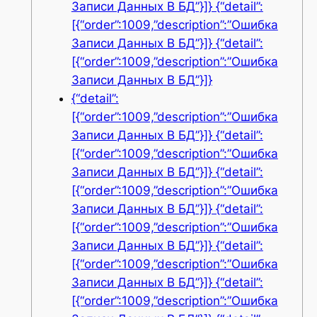
Записи Данных В БД”}]} {“detail”:
[{“order”:1009,”description”:”Ошибка
Записи Данных В БД”}]} {“detail”:
[{“order”:1009,”description”:”Ошибка
Записи Данных В БД”}]}
{“detail”:
[{“order”:1009,”description”:”Ошибка
Записи Данных В БД”}]} {“detail”:
[{“order”:1009,”description”:”Ошибка
Записи Данных В БД”}]} {“detail”:
[{“order”:1009,”description”:”Ошибка
Записи Данных В БД”}]} {“detail”:
[{“order”:1009,”description”:”Ошибка
Записи Данных В БД”}]} {“detail”:
[{“order”:1009,”description”:”Ошибка
Записи Данных В БД”}]} {“detail”:
[{“order”:1009,”description”:”Ошибка