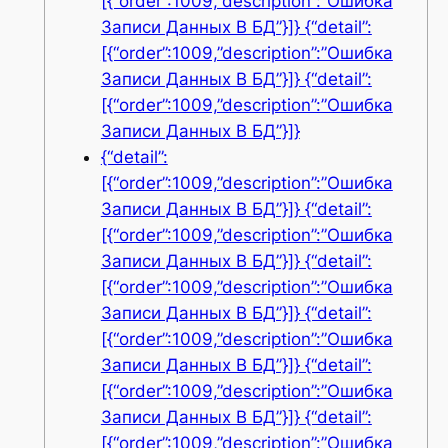
[{“order”:1009,”description”:”Ошибка
Записи Данных В БД”}]} {“detail”:
[{“order”:1009,”description”:”Ошибка
Записи Данных В БД”}]} {“detail”:
[{“order”:1009,”description”:”Ошибка
Записи Данных В БД”}]}
{“detail”:
[{“order”:1009,”description”:”Ошибка
Записи Данных В БД”}]} {“detail”:
[{“order”:1009,”description”:”Ошибка
Записи Данных В БД”}]} {“detail”:
[{“order”:1009,”description”:”Ошибка
Записи Данных В БД”}]} {“detail”:
[{“order”:1009,”description”:”Ошибка
Записи Данных В БД”}]} {“detail”:
[{“order”:1009,”description”:”Ошибка
Записи Данных В БД”}]} {“detail”:
[{“order”:1009,”description”:”Ошибка