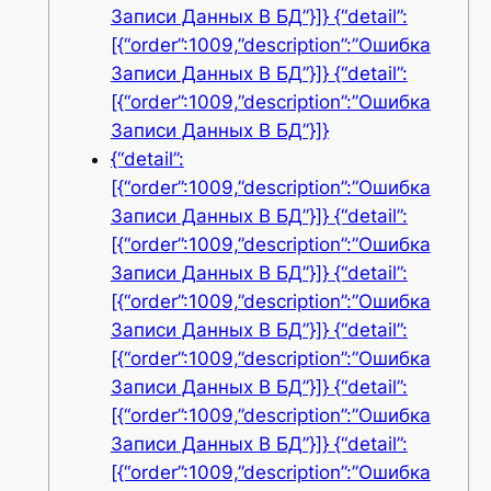
Записи Данных В БД”}]} {“detail”:
[{“order”:1009,”description”:”Ошибка
Записи Данных В БД”}]} {“detail”:
[{“order”:1009,”description”:”Ошибка
Записи Данных В БД”}]}
{“detail”:
[{“order”:1009,”description”:”Ошибка
Записи Данных В БД”}]} {“detail”:
[{“order”:1009,”description”:”Ошибка
Записи Данных В БД”}]} {“detail”:
[{“order”:1009,”description”:”Ошибка
Записи Данных В БД”}]} {“detail”:
[{“order”:1009,”description”:”Ошибка
Записи Данных В БД”}]} {“detail”:
[{“order”:1009,”description”:”Ошибка
Записи Данных В БД”}]} {“detail”:
[{“order”:1009,”description”:”Ошибка