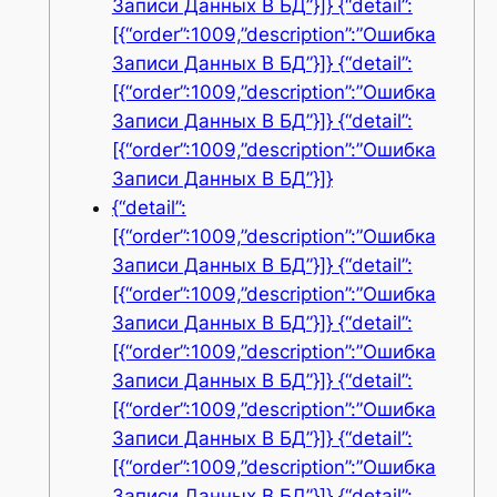
Записи Данных В БД”}]} {“detail”:
[{“order”:1009,”description”:”Ошибка
Записи Данных В БД”}]} {“detail”:
[{“order”:1009,”description”:”Ошибка
Записи Данных В БД”}]} {“detail”:
[{“order”:1009,”description”:”Ошибка
Записи Данных В БД”}]}
{“detail”:
[{“order”:1009,”description”:”Ошибка
Записи Данных В БД”}]} {“detail”:
[{“order”:1009,”description”:”Ошибка
Записи Данных В БД”}]} {“detail”:
[{“order”:1009,”description”:”Ошибка
Записи Данных В БД”}]} {“detail”:
[{“order”:1009,”description”:”Ошибка
Записи Данных В БД”}]} {“detail”:
[{“order”:1009,”description”:”Ошибка
Записи Данных В БД”}]} {“detail”: