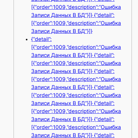
[{“order”:1009,”description”:”Ошибка
Записи Данных В БД”}]} {“detail”:
[{“order”:1009,”description”:”Ошибка
Записи Данных В БД”}]}
{“detail”:
[{“order”:1009,”description”:”Ошибка
Записи Данных В БД”}]} {“detail”:
[{“order”:1009,”description”:”Ошибка
Записи Данных В БД”}]} {“detail”:
[{“order”:1009,”description”:”Ошибка
Записи Данных В БД”}]} {“detail”:
[{“order”:1009,”description”:”Ошибка
Записи Данных В БД”}]} {“detail”:
[{“order”:1009,”description”:”Ошибка
Записи Данных В БД”}]} {“detail”:
[{“order”:1009,”description”:”Ошибка
Записи Данных В БД”}]} {“detail”: