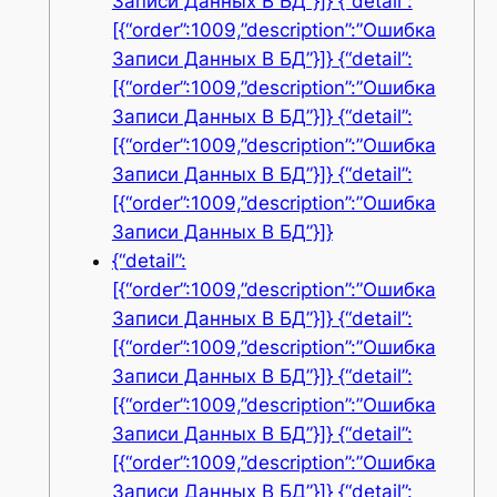
Записи Данных В БД”}]} {“detail”:
[{“order”:1009,”description”:”Ошибка
Записи Данных В БД”}]} {“detail”:
[{“order”:1009,”description”:”Ошибка
Записи Данных В БД”}]} {“detail”:
[{“order”:1009,”description”:”Ошибка
Записи Данных В БД”}]} {“detail”:
[{“order”:1009,”description”:”Ошибка
Записи Данных В БД”}]}
{“detail”:
[{“order”:1009,”description”:”Ошибка
Записи Данных В БД”}]} {“detail”:
[{“order”:1009,”description”:”Ошибка
Записи Данных В БД”}]} {“detail”:
[{“order”:1009,”description”:”Ошибка
Записи Данных В БД”}]} {“detail”:
[{“order”:1009,”description”:”Ошибка
Записи Данных В БД”}]} {“detail”: