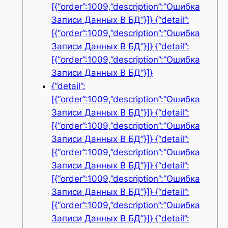
[{“order”:1009,”description”:”Ошибка
Записи Данных В БД”}]} {“detail”:
[{“order”:1009,”description”:”Ошибка
Записи Данных В БД”}]} {“detail”:
[{“order”:1009,”description”:”Ошибка
Записи Данных В БД”}]}
{“detail”:
[{“order”:1009,”description”:”Ошибка
Записи Данных В БД”}]} {“detail”:
[{“order”:1009,”description”:”Ошибка
Записи Данных В БД”}]} {“detail”:
[{“order”:1009,”description”:”Ошибка
Записи Данных В БД”}]} {“detail”:
[{“order”:1009,”description”:”Ошибка
Записи Данных В БД”}]} {“detail”:
[{“order”:1009,”description”:”Ошибка
Записи Данных В БД”}]} {“detail”: