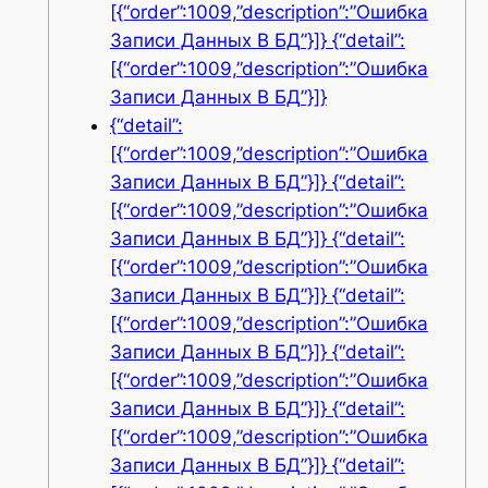
[{“order”:1009,”description”:”Ошибка
Записи Данных В БД”}]} {“detail”:
[{“order”:1009,”description”:”Ошибка
Записи Данных В БД”}]}
{“detail”:
[{“order”:1009,”description”:”Ошибка
Записи Данных В БД”}]} {“detail”:
[{“order”:1009,”description”:”Ошибка
Записи Данных В БД”}]} {“detail”:
[{“order”:1009,”description”:”Ошибка
Записи Данных В БД”}]} {“detail”:
[{“order”:1009,”description”:”Ошибка
Записи Данных В БД”}]} {“detail”:
[{“order”:1009,”description”:”Ошибка
Записи Данных В БД”}]} {“detail”:
[{“order”:1009,”description”:”Ошибка
Записи Данных В БД”}]} {“detail”: