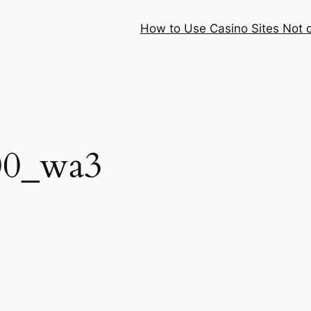
How to Use Casino Sites Not 
00_wa3