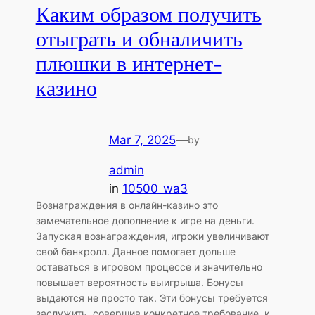
Каким образом получить
отыграть и обналичить
плюшки в интернет-
казино
Mar 7, 2025
—
by
admin
in
10500_wa3
Вознаграждения в онлайн-казино это
замечательное дополнение к игре на деньги.
Запуская вознаграждения, игроки увеличивают
свой банкролл. Данное помогает дольше
оставаться в игровом процессе и значительно
повышает вероятность выигрыша. Бонусы
выдаются не просто так. Эти бонусы требуется
,
заслужить, совершив конкретное требование, к