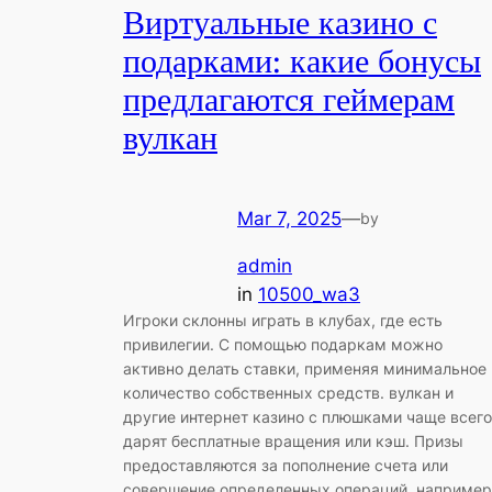
Виртуальные казино с
подарками: какие бонусы
предлагаются геймерам
вулкан
Mar 7, 2025
—
by
admin
in
10500_wa3
Игроки склонны играть в клубах, где есть
привилегии. С помощью подаркам можно
активно делать ставки, применяя минимальное
количество собственных средств. вулкан и
другие интернет казино с плюшками чаще всего
дарят бесплатные вращения или кэш. Призы
предоставляются за пополнение счета или
совершение определенных операций, например