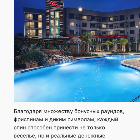
Благодаря множеству бонусных раундов,
фриспинам и диким символам, каждый
спин способен принести не только
веселье, но и реальные денежные