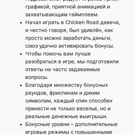
графикой, приятной анимацией и
захватывающим геймплеем.
Начал играть в Chicken Road давеча,
и честно говоря, был удивлён, как
просто можно заработать деньги,
союз удачно активировать бонусы.
Чтобы помочь вам лучше
разобраться в игре, мы подготовили
ответы на часто задаваемые
вопросы.
Благодаря множеству бонусных
раундов, фриспинам и диким
символам, каждый спин способен
принести не только веселье, но и
реальные денежные выигрыши.
Бонусные уровни – дополнительные
игровые режимы с повышенными