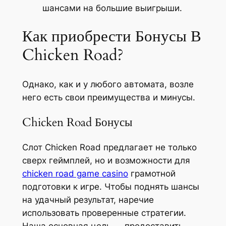
шансами на большие выигрыши.
Как приобрести Бонусы В
Chicken Road?
Однако, как и у любого автомата, возле
него есть свои преимущества и минусы.
Chicken Road Бонусы
Слот Chicken Road предлагает не только
сверх геймплей, но и возможности для
chicken road game casino
грамотной
подготовки к игре. Чтобы поднять шансы
на удачный результат, наречие
использовать проверенные стратегии.