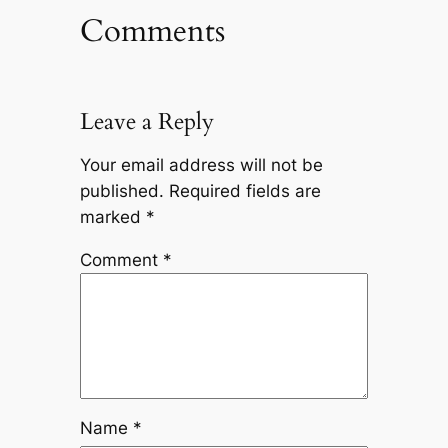
Comments
Leave a Reply
Your email address will not be
published.
Required fields are
marked
*
Comment
*
Name
*