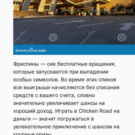
Фриспины — сие бесплатные вращения,
которые запускаются при выпадении
особых символов. Во время этих спинов
все выигрыши начисляются без списания
средств с вашего счета, словно
значительно увеличивает шансы на
хороший доход. Играть в Chicken Road на
деньги — значит погружаться в
увлекательное приключение с шансом на
крупные призы.