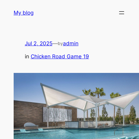
Skip
My blog
to
content
Jul 2, 2025
—
admin
by
in
Chicken Road Game 19