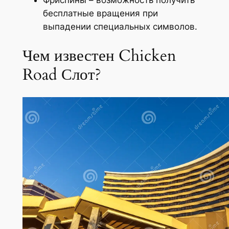
Фриспины – возможность получить
бесплатные вращения при
выпадении специальных символов.
Чем известен Chicken
Road Слот?